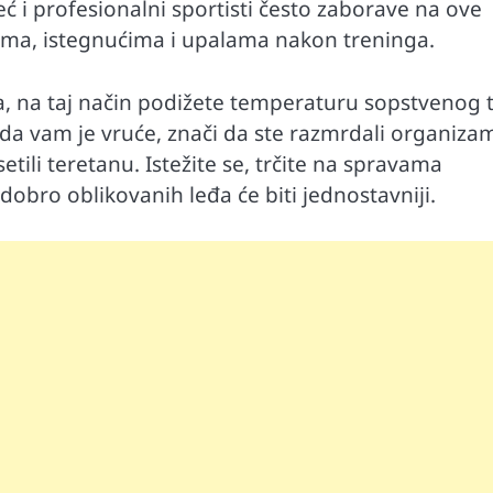
eć i profesionalni sportisti često zaborave na ove
ma, istegnućima i upalama nakon treninga.
, na taj način podižete temperaturu sopstvenog t
e da vam je vruće, znači da ste razmrdali organiza
tili teretanu. Istežite se, trčite na spravama
obro oblikovanih leđa će biti jednostavniji.
Automobili
i ruku na
Zašto u vožnji nije poželjno držati ruku 
menjaču