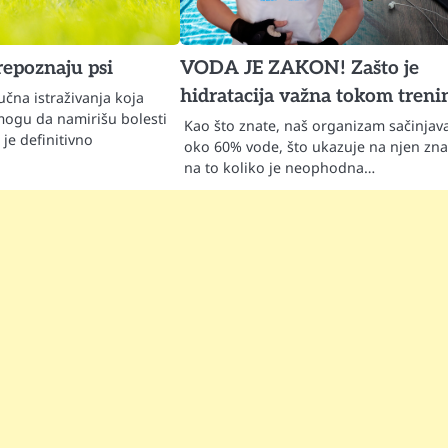
repoznaju psi
VODA JE ZAKON! Zašto je
hidratacija važna tokom treni
čna istraživanja koja
mogu da namirišu bolesti
Kao što znate, naš organizam sačinjav
 je definitivno
oko 60% vode, što ukazuje na njen znač
na to koliko je neophodna…