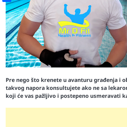
Share
Pre nego što krenete u avanturu građenja i o
takvog napora konsultujete ako ne sa lekaro
koji će vas pažljivo i postepeno usmeravati k