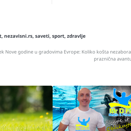
st
gram
hare
t
,
nezavisni.rs
,
saveti
,
sport
,
zdravlje
k Nove godine u gradovima Evrope: Koliko košta nezabor
praznična avant