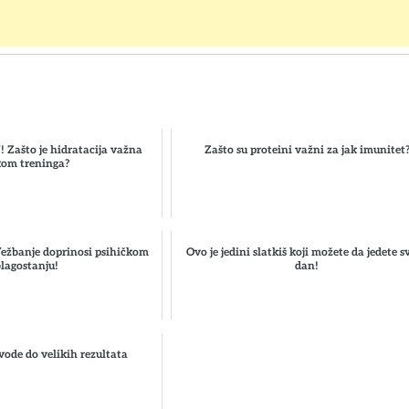
Zašto je hidratacija važna
Zašto su proteini važni za jak imunitet
kom treninga?
žbanje doprinosi psihičkom
Ovo je jedini slatkiš koji možete da jedete s
lagostanju!
dan!
ovode do velikih rezultata