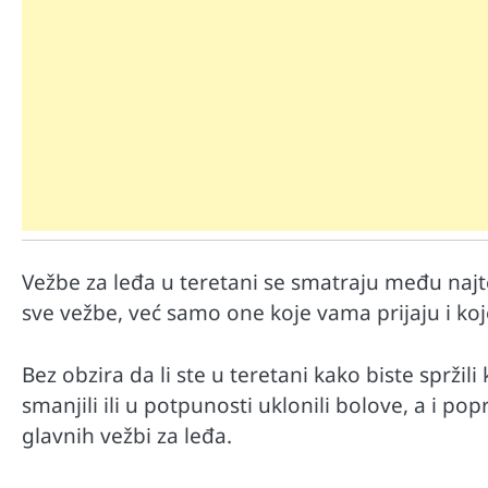
Mr D Fit
Međunarodni dan voća – Jedite 
Vežbe za leđa u teretani se smatraju među najt
poslastice, ali umereno!
sve vežbe, već samo one koje vama prijaju i koje
Bez obzira da li ste u teretani kako biste spržil
smanjili ili u potpunosti uklonili bolove, a i po
glavnih vežbi za leđa.