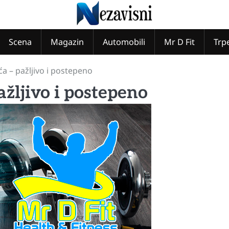
Scena
Magazin
Automobili
Mr D Fit
Trp
ća – pažljivo i postepeno
ažljivo i postepeno