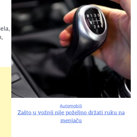
ela,
m,
Automobili
na
Zašto u vožnji nije poželjno držati ruku na
menjaču