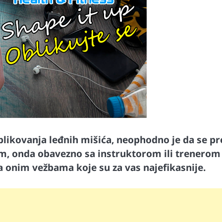
blikovanja leđnih mišića, neophodno je da se pr
m, onda obavezno sa instruktorom ili trenerom
a onim vežbama koje su za vas najefikasnije.