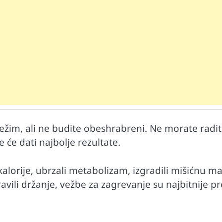
Mr D Fit
prirodne
Međunarodni dan voća – Jedite prirodn
ežim, ali ne budite obeshrabreni. Ne morate radit
poslastice, ali umereno!
 će dati najbolje rezultate.
i kalorije, ubrzali metabolizam, izgradili mišićnu m
pravili držanje, vežbe za zagrevanje su najbitnije pr