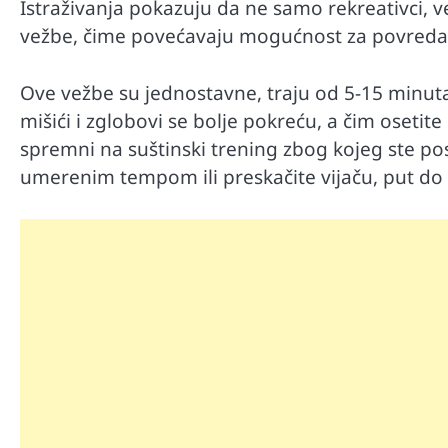
Istraživanja pokazuju da ne samo rekreativci, v
vežbe, čime povećavaju mogućnost za povreda
Ove vežbe su jednostavne, traju od 5-15 minuta
mišići i zglobovi se bolje pokreću, a čim osetit
spremni na suštinski trening zbog kojeg ste pose
umerenim tempom ili preskačite vijaču, put do d
Automobili
Zašto u vožnji nije poželjno držat
menjaču