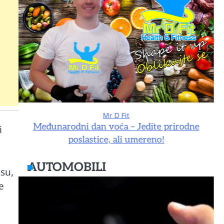
Mr D Fit
e
Međunarodni dan voća – Jedite prirodne
i
poslastice, ali umereno!
AUTOMOBILI
asu,
e