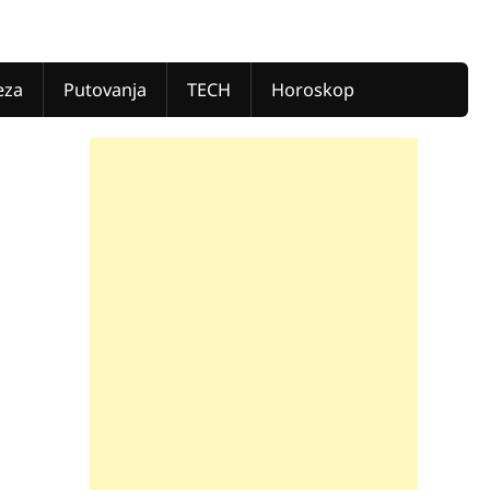
eza
Putovanja
TECH
Horoskop