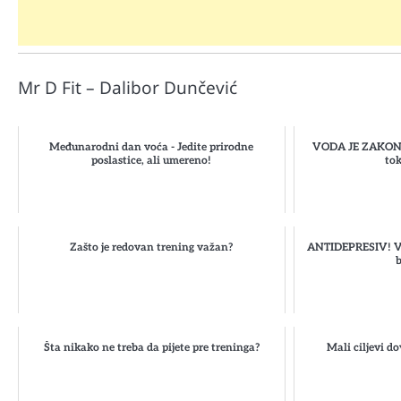
Mr D Fit – Dalibor Dunčević
Međunarodni dan voća - Jedite prirodne
VODA JE ZAKON! 
poslastice, ali umereno!
to
Zašto je redovan trening važan?
ANTIDEPRESIV! Ve
b
Šta nikako ne treba da pijete pre treninga?
Mali ciljevi d