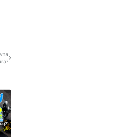
avna
ura?