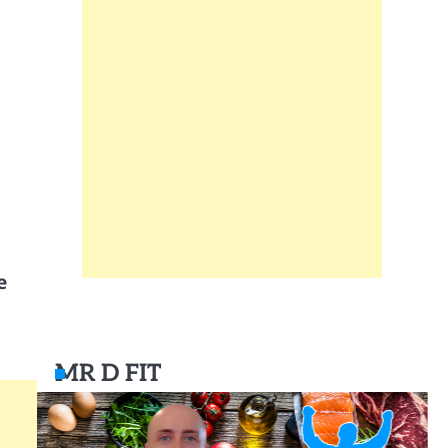
e
MR D FIT