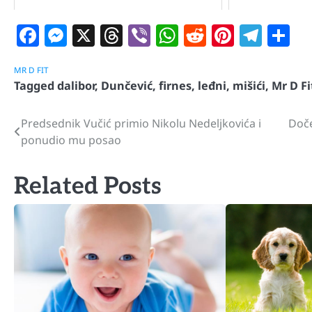
Facebook
Messenger
X
Threads
Viber
WhatsApp
Reddit
Pintere
Tele
S
MR D FIT
Tagged
dalibor
,
Dunčević
,
firnes
,
leđni
,
mišići
,
Mr D Fi
Predsednik Vučić primio Nikolu Nedeljkovića i
Doče
Navigacija
ponudio mu posao
članaka
Related Posts