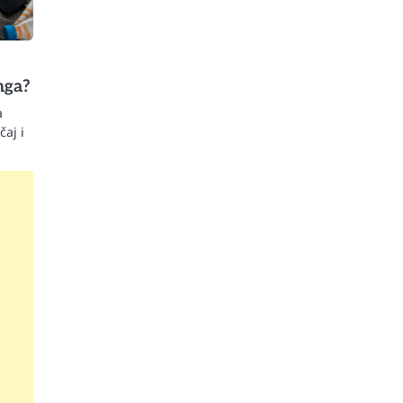
nga?
a
aj i