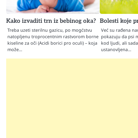
Kako izvaditi trn iz bebinog oka?
Bolesti koje p
Treba uzeti sterilnu gazicu, po mogćstvu
Već su rađena nau
natopljenu troprocentnim rastvorom borne
pokazuju da psi 
kiseline za oči (Acidi borici pro oculi) – koja
kod ljudi, ali sada
može…
ustanovljena…