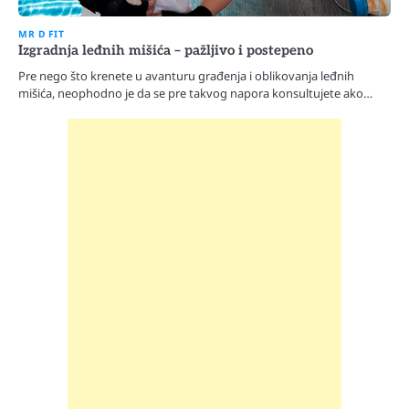
MR D FIT
Izgradnja leđnih mišića – pažljivo i postepeno
Pre nego što krenete u avanturu građenja i oblikovanja leđnih
mišića, neophodno je da se pre takvog napora konsultujete ako…