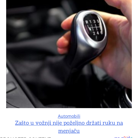
Automobili
Zašto u vožnji nije poželjno držati ruku na
menjaču