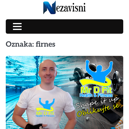
Skip
to
content
Oznaka:
firnes