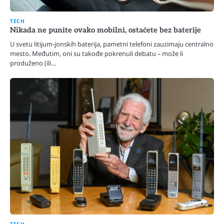
TECH
Nikada ne punite ovako mobilni, ostaćete bez baterije
U svetu litijum-jonskih baterija, pametni telefoni zauzimaju centralno
mesto. Međutim, oni su takođe pokrenuli debatu – može li
produženo (ili…
TECH