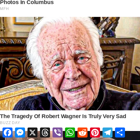
Facebook
Messenger
X
Threads
Viber
WhatsApp
Reddit
Pinterest
Telegram
Share