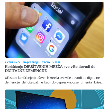
AKTUELNO
NAJVAŽNIJE
TECH
VESTI
Korišćenje DRUŠTVENIH MREŽA sve više dovodi do
DIGITALNE DEMENCIJE
Učestalo korišćenje društvenih mreža sve više dovodi do digitalne
demencije i deficita pažnje, kao i do depresivnog sentimenta i krize…