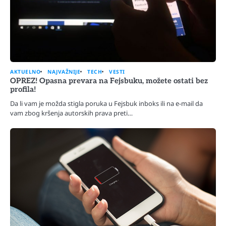
AKTUELNO
NAJVAŽNIJE
TECH
VESTI
OPREZ! Opasna prevara na Fejsbuku, možete ostati bez
profila!
Da li vam je možda stigla poruka u Fejsbuk inboks ili na e-mail da
vam zbog kršenja autorskih prava preti…