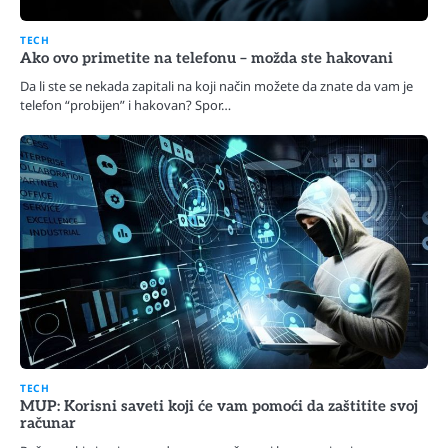
TECH
Ako ovo primetite na telefonu – možda ste hakovani
Da li ste se nekada zapitali na koji način možete da znate da vam je
telefon “probijen” i hakovan? Spor…
TECH
MUP: Korisni saveti koji će vam pomoći da zaštitite svoj
računar