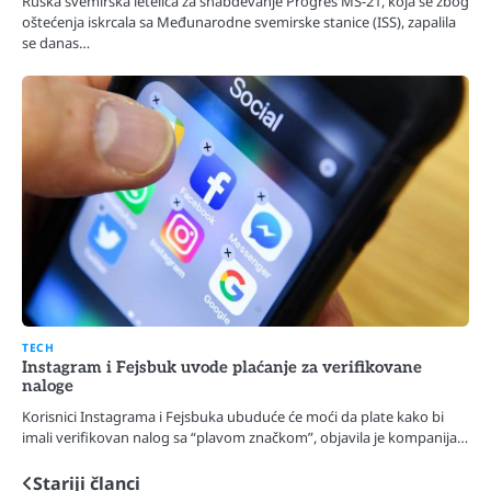
Ruska svemirska letelica za snabdevanje Progres MS-21, koja se zbog
oštećenja iskrcala sa Međunarodne svemirske stanice (ISS), zapalila
se danas…
TECH
Instagram i Fejsbuk uvode plaćanje za verifikovane
naloge
Korisnici Instagrama i Fejsbuka ubuduće će moći da plate kako bi
imali verifikovan nalog sa “plavom značkom”, objavila je kompanija…
Stariji članci
Navigacija