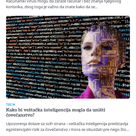
Računarski virusi mogu da zaraze računar i bez znanja njegovog
korisnika, zbog toga je važno da znate kako da se…
TECH
Kako bi veštačka inteligencija mogla da uništi
čovečanstvo?
Upozorenja dolaze sa svih strana – veštačka inteligencija predstavlja
egzistencijalni rizik za čovečanstvo i mora se obuzdati pre nego što…