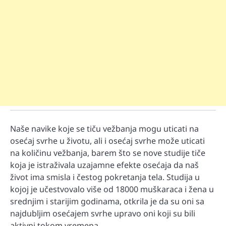
Naše navike koje se tiču vežbanja mogu uticati na
osećaj svrhe u životu, ali i osećaj svrhe može uticati
na količinu vežbanja, barem što se nove studije tiče
koja je istraživala uzajamne efekte osećaja da naš
život ima smisla i čestog pokretanja tela. Studija u
kojoj je učestvovalo više od 18000 muškaraca i žena u
srednjim i starijim godinama, otkrila je da su oni sa
najdubljim osećajem svrhe upravo oni koji su bili
aktivni tokom vremena.