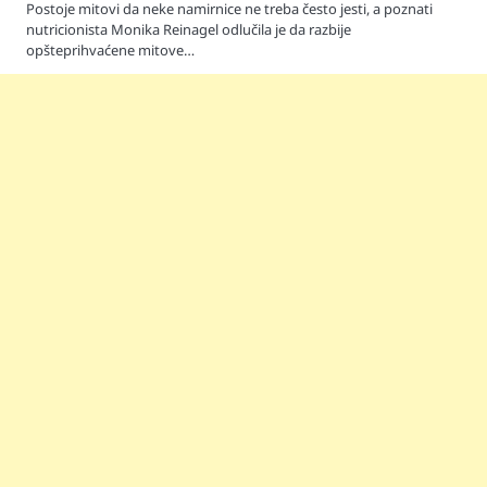
Postoje mitovi da neke namirnice ne treba često jesti, a poznati
nutricionista Monika Reinagel odlučila je da razbije
opšteprihvaćene mitove…