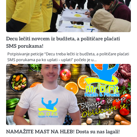
Decu lečiti novcem iz budžeta, a političare plaćati
SMS porukama!
Potpisivanje peticije “Decu treba lečiti iz budžeta, a političare plaćati
SMS porukama pa ko uplati – uplati” počelo je u…
NAMAŽITE MAST NA HLEB! Dosta su nas lagali!