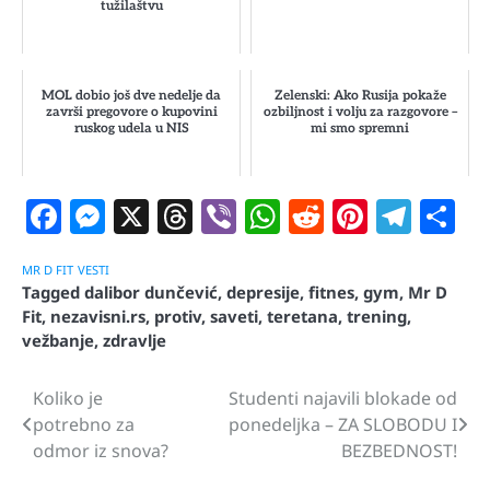
tužilaštvu
MOL dobio još dve nedelje da
Zelenski: Ako Rusija pokaže
završi pregovore o kupovini
ozbiljnost i volju za razgovore –
ruskog udela u NIS
mi smo spremni
Facebook
Messenger
X
Threads
Viber
WhatsApp
Reddit
Pintere
Tele
S
MR D FIT
VESTI
Tagged
dalibor dunčević
,
depresije
,
fitnes
,
gym
,
Mr D
Fit
,
nezavisni.rs
,
protiv
,
saveti
,
teretana
,
trening
,
vežbanje
,
zdravlje
Koliko je
Studenti najavili blokade od
Navigacija
potrebno za
ponedeljka – ZA SLOBODU I
članaka
odmor iz snova?
BEZBEDNOST!