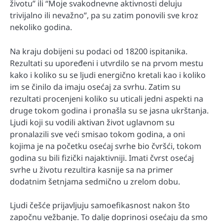
životu” ili “Moje svakodnevne aktivnosti deluju
trivijalno ili nevažno”, pa su zatim ponovili sve kroz
nekoliko godina.
Na kraju dobijeni su podaci od 18200 ispitanika.
Rezultati su upoređeni i utvrdilo se na prvom mestu
kako i koliko su se ljudi energično kretali kao i koliko
im se činilo da imaju osećaj za svrhu. Zatim su
rezultati procenjeni koliko su uticali jedni aspekti na
druge tokom godina i pronašla su se jasna ukrštanja.
Ljudi koji su vodili aktivan život uglavnom su
pronalazili sve veći smisao tokom godina, a oni
kojima je na početku osećaj svrhe bio čvršći, tokom
godina su bili fizički najaktivniji. Imati čvrst osećaj
svrhe u životu rezultira kasnije sa na primer
dodatnim šetnjama sedmično u zrelom dobu.
Ljudi češće prijavljuju samoefikasnost nakon što
započnu vežbanje. To dalje doprinosi osećaju da smo