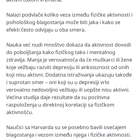
Nalazi podvlače koliko veza između fizičke aktivnosti i
psihološkog blagostanja može biti jaka i kako se
efekti često odvijaju u oba smera.
Nauka već nudi mnoštvo dokaza da aktivnost dovodi
do poboljšanja kako fizičkog tako i mentalnog
zdravlja. Manja je verovatnoća da će muškarci ili žene
koje vežbaju razviti depresiju ili anksioznost od onih
koji nisu aktivni. Dodatna istraživanja ukazuju takođe
i suprotan smer – oni koji su u depresiji vrlo
verovatno nedovoljno vežbaju ili uopšte nisu aktivni.
Većina studija daje rezultate da su pozitivna
raspoloženja u direktnoj korelaciji sa fizičkom
aktivnošću.
Naučici sa Harvarda su se posebno bavili osećajem
blagostanja i vezom između njega i fizičke aktivnosti.