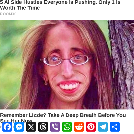
Facebook
Messenger
X
Threads
Viber
WhatsApp
Reddit
Pinterest
Telegram
Share