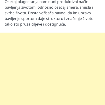
Osećaj blagostanja nam nudi produktivni način
bavljenja životom, odnosno osećaj smera, smisla i
svrhe života. Dosta vežbača navodi da im upravo
bavljenje sportom daje strukturu i značenje životu
tako što pruža ciljeve i dostignuća.