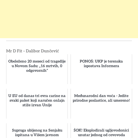
Mr D Fit – Dalibor Dunčević
Obeleženo 20 meseci od tragedije
PONOŠ: UKP je terenska
u Novom Sadu: „16 mrtvih, 0
ispostava Informera
odgovornih“
U EU od danas tri evra carine na
Međunarodni dan voća - Jedite
svaki paket koji naručen onlajn
prirodne poslastice, ali umereno!
stiže izvan Unije
Supruga ubijenog na Senjaku
ŠOK! Eksplodirali ugljovodonici
ispitana u Višem javnom
unutar jednog od cevovoda