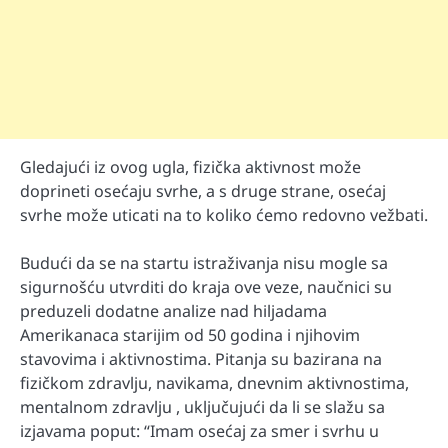
Gledajući iz ovog ugla, fizička aktivnost može
doprineti osećaju svrhe, a s druge strane, osećaj
svrhe može uticati na to koliko ćemo redovno vežbati.
Budući da se na startu istraživanja nisu mogle sa
sigurnošću utvrditi do kraja ove veze, naučnici su
preduzeli dodatne analize nad hiljadama
Amerikanaca starijim od 50 godina i njihovim
stavovima i aktivnostima. Pitanja su bazirana na
fizičkom zdravlju, navikama, dnevnim aktivnostima,
mentalnom zdravlju , uključujući da li se slažu sa
izjavama poput: “Imam osećaj za smer i svrhu u