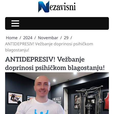
Skip
to
content
Home
2024
Novembar
29
ANTIDEPRESIV! Vežbanje doprinosi psihičkom
blagostanju!
ANTIDEPRESIV! Vežbanje
doprinosi psihičkom blagostanju!