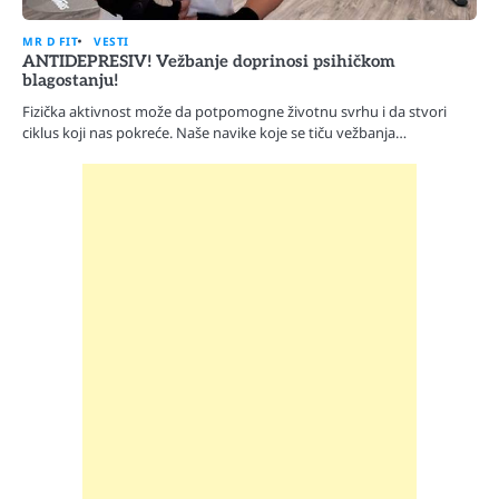
MR D FIT
VESTI
ANTIDEPRESIV! Vežbanje doprinosi psihičkom
blagostanju!
Fizička aktivnost može da potpomogne životnu svrhu i da stvori
ciklus koji nas pokreće. Naše navike koje se tiču vežbanja…