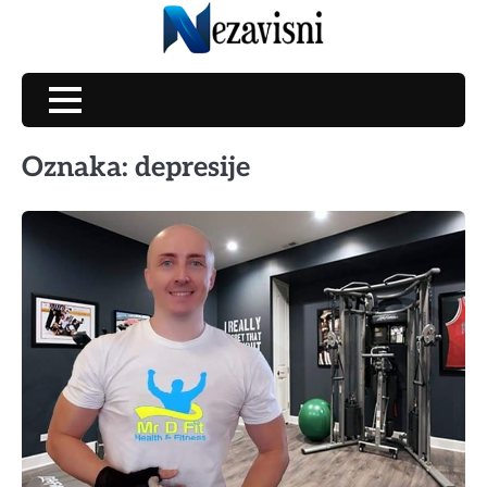
Skip
to
content
Oznaka:
depresije