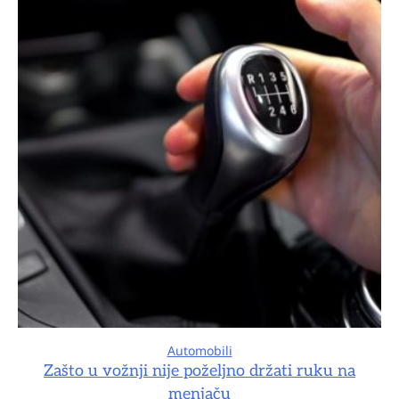
Automobili
Zašto u vožnji nije poželjno držati ruku na
menjaču