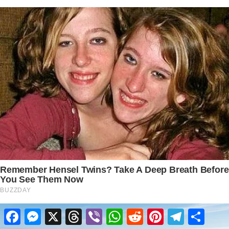
Facebook
Messenger
X
Threads
Viber
WhatsApp
Reddit
Pinterest
Telegram
Share