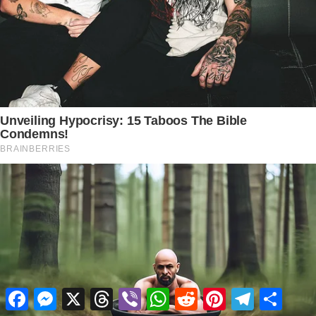
Facebook
Messenger
X
Threads
Viber
WhatsApp
Reddit
Pinterest
Telegram
Share