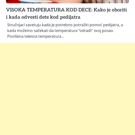
VISOKA TEMPERATURA KOD DECE: Kako je oboriti
i kada odvesti dete kod pedijatra
Stručnjaci savetuju kada je potrebno potražiti pomoć pedijatra, a
kada možemo sačekati da temperatura “odradi” svoj posao.
Povišena telesna temperatura…