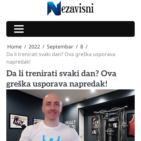
Skip
to
content
Home
2022
Septembar
8
Da li trenirati svaki dan? Ova greška usporava
napredak!
Da li trenirati svaki dan? Ova
greška usporava napredak!