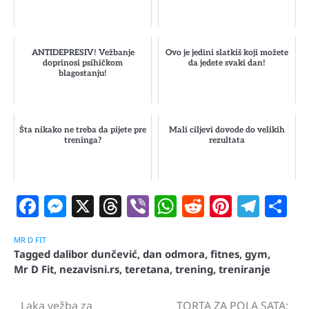
ANTIDEPRESIV! Vežbanje
Ovo je jedini slatkiš koji možete
doprinosi psihičkom
da jedete svaki dan!
blagostanju!
Šta nikako ne treba da pijete pre
Mali ciljevi dovode do velikih
treninga?
rezultata
Facebook
Messenger
X
Threads
Viber
WhatsApp
Reddit
Pintere
Tele
S
MR D FIT
Tagged
dalibor dunčević
,
dan odmora
,
fitnes
,
gym
,
Mr D Fit
,
nezavisni.rs
,
teretana
,
trening
,
treniranje
Laka vežba za
TORTA ZA POLA SATA:
Navigacija