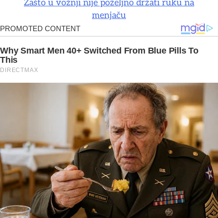
Zašto u vožnji nije poželjno držati ruku na
menjaču