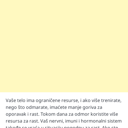
Vaše telo ima ograničene resurse, i ako više trenirate,
nego što odmarate, imaćete manje goriva za
oporavak i rast. Tokom dana za odmor koristite više
resursa za rast. Vaš nervni, imuni i hormonalni sistem
takođe se vraća u situaciju pogodnu za rast. Ako ste