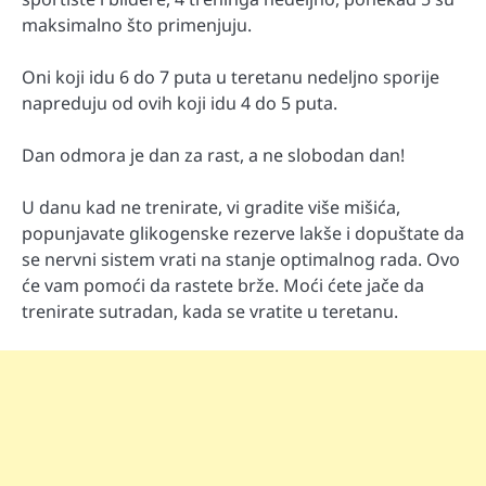
maksimalno što primenjuju.
Oni koji idu 6 do 7 puta u teretanu nedeljno sporije
napreduju od ovih koji idu 4 do 5 puta.
Dan odmora je dan za rast, a ne slobodan dan!
U danu kad ne trenirate, vi gradite više mišića,
popunjavate glikogenske rezerve lakše i dopuštate da
se nervni sistem vrati na stanje optimalnog rada. Ovo
će vam pomoći da rastete brže. Moći ćete jače da
trenirate sutradan, kada se vratite u teretanu.