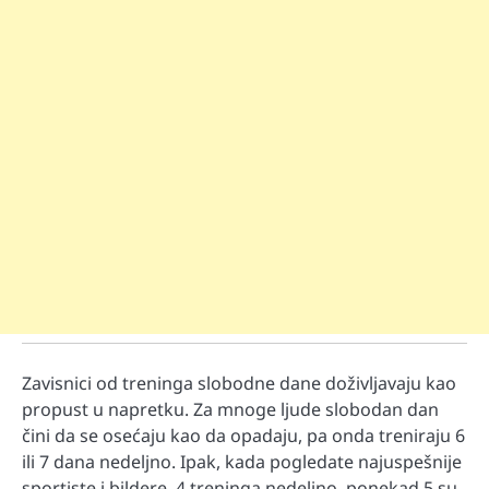
Zavisnici od treninga slobodne dane doživljavaju kao
propust u napretku. Za mnoge ljude slobodan dan
čini da se osećaju kao da opadaju, pa onda treniraju 6
ili 7 dana nedeljno. Ipak, kada pogledate najuspešnije
sportiste i bildere, 4 treninga nedeljno, ponekad 5 su