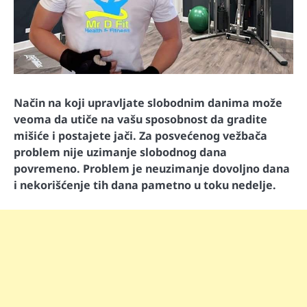
Način na koji upravljate slobodnim danima može
veoma da utiče na vašu sposobnost da gradite
mišiće i postajete jači. Za posvećenog vežbača
problem nije uzimanje slobodnog dana
povremeno. Problem je neuzimanje dovoljno dana
i nekorišćenje tih dana pametno u toku nedelje.