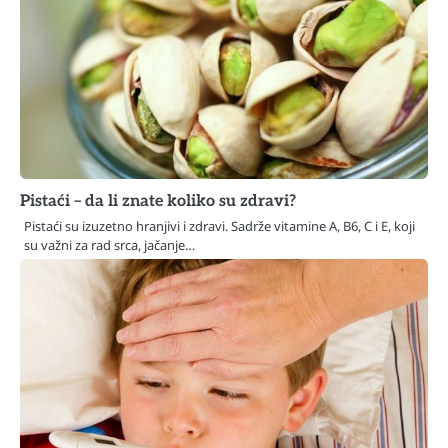
Pistaći – da li znate koliko su zdravi?
Pistaći su izuzetno hranjivi i zdravi. Sadrže vitamine A, B6, C i E, koji
su važni za rad srca, jačanje…