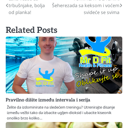
trbušnjake, bolja
Šeherezada sa keksom i voćem
članaka
od planka!
svideće se svima
Related Posts
Pravilno dišite između intervala i serija
Želite da izdominirate na sledećem treningu? Utrenirajte disanje
između vežbi tako da izbacite ugljen-dioksid i ubacite kiseonik
onoliko brzo koliko…