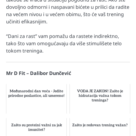
dovoljno odmorni i naspavani bićete u prilici da radite
na većem nivou i u većem obimu, što će vaš trening
učiniti efikasnijim.
“Dani za rast” vam pomažu da rastete indirektno,
tako što vam omogućavaju da više stimulišete telo
tokom treninga.
Mr D Fit – Dalibor Dunčević
Međunarodni dan voća - Jedite
VODA JE ZAKON! Zašto je
prirodne poslastice, ali umereno!
hidratacija važna tokom
treninga?
Zašto su proteini važni za jak
Zašto je redovan trening važan?
imunitet?