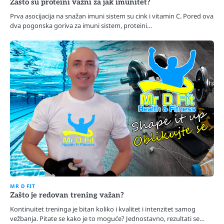
Zašto su proteini važni za jak imunitet?
Prva asocijacija na snažan imuni sistem su cink i vitamin C. Pored ova
dva pogonska goriva za imuni sistem, proteini…
MR D FIT
Zašto je redovan trening važan?
Kontinuitet treninga je bitan koliko i kvalitet i intenzitet samog
vežbanja. Pitate se kako je to moguće? Jednostavno, rezultati se…