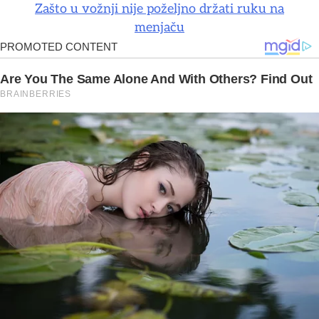
Zašto u vožnji nije poželjno držati ruku na
menjaču