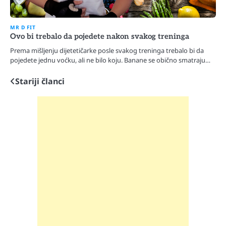
MR D FIT
Ovo bi trebalo da pojedete nakon svakog treninga
Prema mišljenju dijetetičarke posle svakog treninga trebalo bi da
pojedete jednu voćku, ali ne bilo koju. Banane se obično smatraju…
Stariji članci
Navigacija
člancima