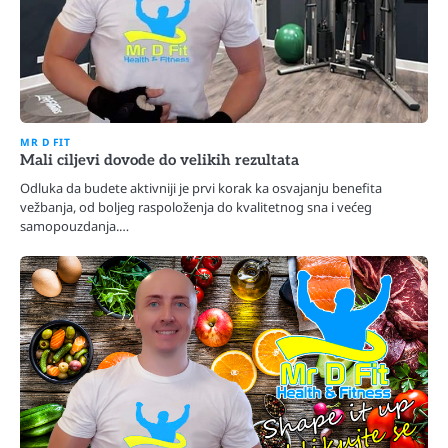
MR D FIT
Mali ciljevi dovode do velikih rezultata
Odluka da budete aktivniji je prvi korak ka osvajanju benefita
vežbanja, od boljeg raspoloženja do kvalitetnog sna i većeg
samopouzdanja.…