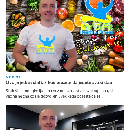
MR D FIT
Ovo je jedini slatkiš koji možete da jedete svaki dan!
Slatkiši su mnogim ljudima nezaobilazna stvar svakog dana, ali
većina ne zna koji je dozvoljen uvek kada poželite da se…