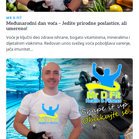
MR D FIT
Međunarodni dan voća – Jedite prirodne poslastice, ali
umereno!
Voće je ključni deo zdrave ishrane, bogato vitaminima, mineralima i
dijetalnim vlaknima. Redovan unos svežeg voća poboljšava varenje,
jača imunitet…