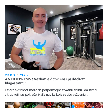
MR D FIT
VESTI
ANTIDEPRESIV! Vežbanje doprinosi psihičkom
blagostanju!
Fizička aktivnost može da potpomogne životnu svrhu i da stvori
ciklus koji nas pokreće. Naše navike koje se tiču vežbanja…