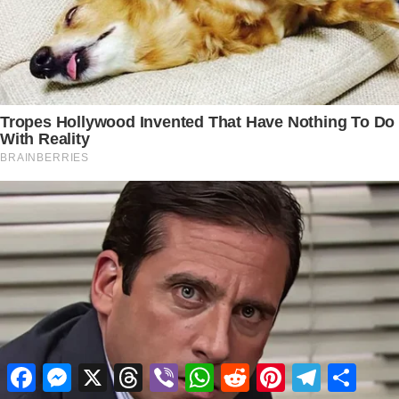
Facebook
Messenger
X
Threads
Viber
WhatsApp
Reddit
Pinterest
Telegram
Share