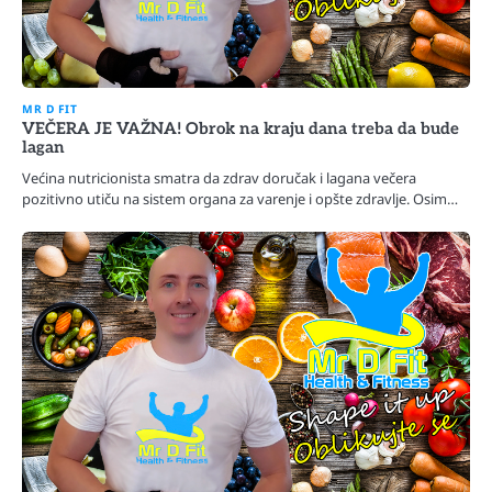
MR D FIT
VEČERA JE VAŽNA! Obrok na kraju dana treba da bude
lagan
Većina nutricionista smatra da zdrav doručak i lagana večera
pozitivno utiču na sistem organa za varenje i opšte zdravlje. Osim…