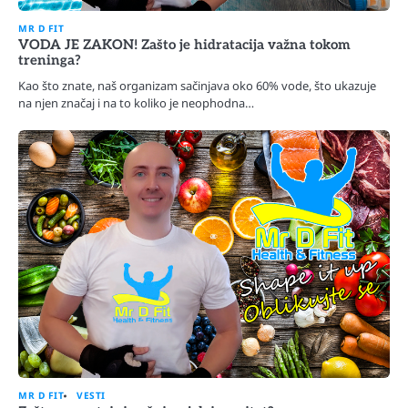
MR D FIT
VODA JE ZAKON! Zašto je hidratacija važna tokom
treninga?
Kao što znate, naš organizam sačinjava oko 60% vode, što ukazuje
na njen značaj i na to koliko je neophodna…
MR D FIT
VESTI