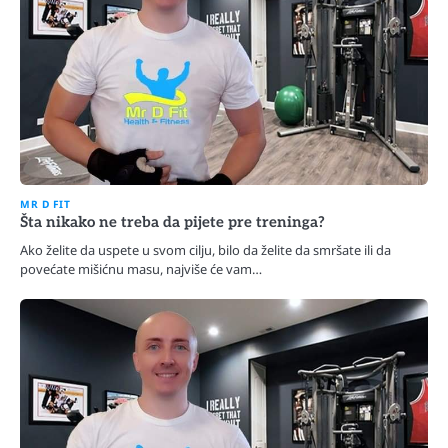
MR D FIT
Šta nikako ne treba da pijete pre treninga?
Ako želite da uspete u svom cilju, bilo da želite da smršate ili da
povećate mišićnu masu, najviše će vam…