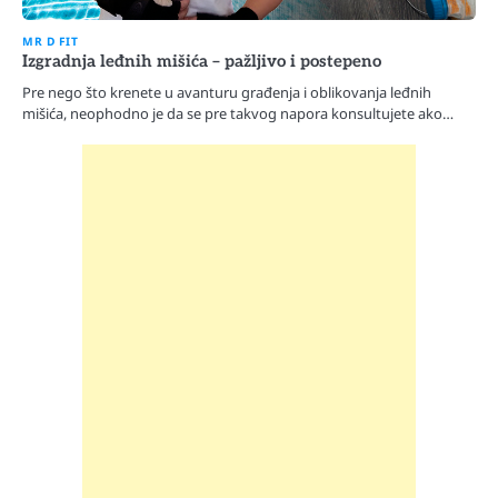
MR D FIT
Izgradnja leđnih mišića – pažljivo i postepeno
Pre nego što krenete u avanturu građenja i oblikovanja leđnih
mišića, neophodno je da se pre takvog napora konsultujete ako…