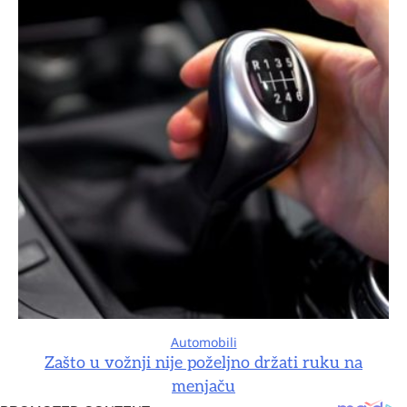
Automobili
Zašto u vožnji nije poželjno držati ruku na
menjaču