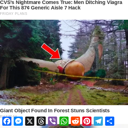
Facebook
Messenger
X
Threads
Viber
WhatsApp
Reddit
Pinterest
Telegram
Share