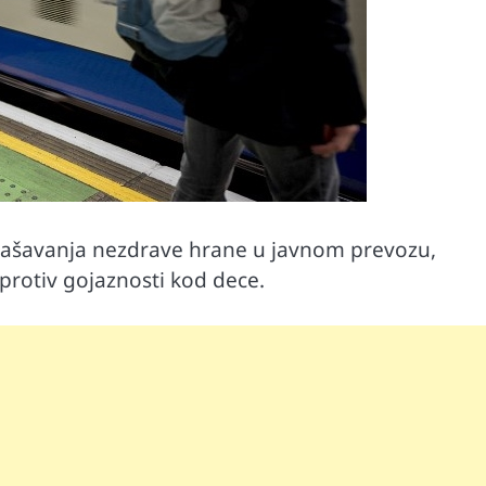
glašavanja nezdrave hrane u javnom prevozu,
rotiv gojaznosti kod dece.