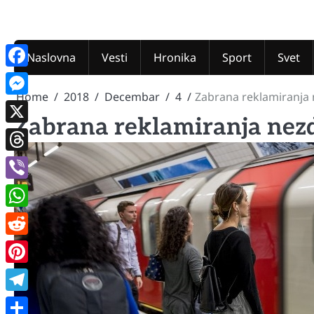
Skip
to
content
Naslovna
Vesti
Hronika
Sport
Svet
Facebook
Home
2018
Decembar
4
Zabrana reklamiranja
Messenger
Zabrana reklamiranja nez
X
Threads
Viber
WhatsApp
Reddit
Pinterest
Telegram