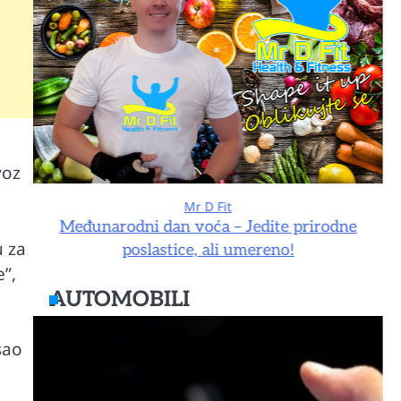
voz
Mr D Fit
e
Međunarodni dan voća – Jedite prirodne
u za
poslastice, ali umereno!
”,
AUTOMOBILI
sao