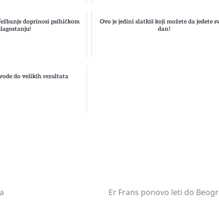
žbanje doprinosi psihičkom
Ovo je jedini slatkiš koji možete da jedete s
lagostanju!
dan!
ovode do velikih rezultata
st
gram
hare
ća
Er Frans ponovo leti do Beog