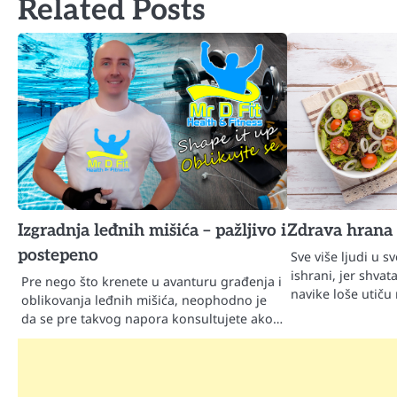
Related Posts
Izgradnja leđnih mišića – pažljivo i
Zdrava hrana 
postepeno
Sve više ljudi u s
ishrani, jer shva
Pre nego što krenete u avanturu građenja i
navike loše utiču
oblikovanja leđnih mišića, neophodno je
da se pre takvog napora konsultujete ako…