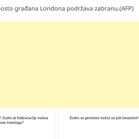
2 posto građana Londona podržava zabranu.(AFP)
Automobili
i ruku na
Zašto u vožnji nije poželjno držati ruku 
Zašto je hidratacija važna
Zašto su proteini važni za jak imunitet
menjaču
kom treninga?