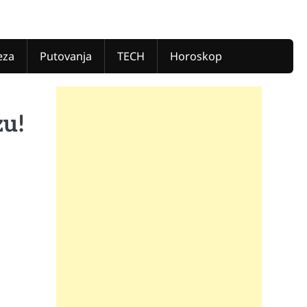
eza
Putovanja
TECH
Horoskop
zu!