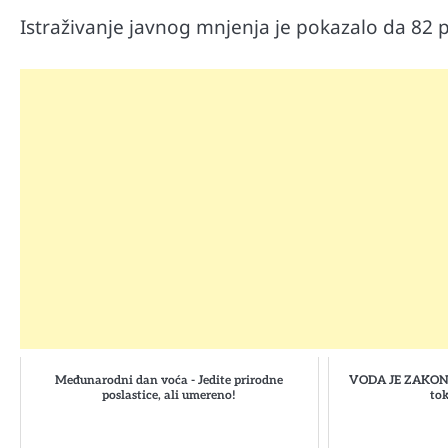
Istraživanje javnog mnjenja je pokazalo da 8
Automobili
Zašto u vožnji nije poželjno držat
Međunarodni dan voća - Jedite prirodne
VODA JE ZAKON! 
menjaču
poslastice, ali umereno!
to