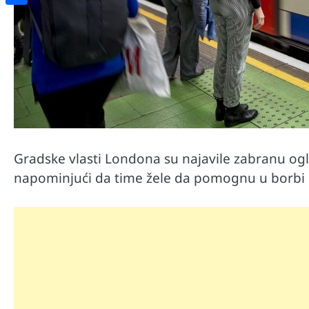
Share
Gradske vlasti Londona su najavile zabranu o
napominjući da time žele da pomognu u borbi p