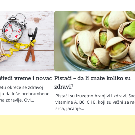
štedi vreme i novac
Pistaći – da li znate koliko su
zdravi?
vetu okreće se zdravoj
taju da loše prehrambene
Pistaći su izuzetno hranjivi i zdravi. Sa
 na zdravlje. Ovi…
vitamine A, B6, C i E, koji su važni za r
srca, jačanje…