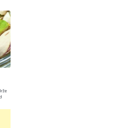
drže
ad