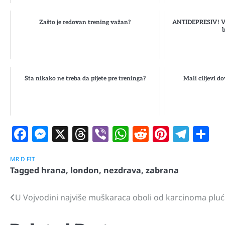
Zašto je redovan trening važan?
ANTIDEPRESIV! Ve
b
Šta nikako ne treba da pijete pre treninga?
Mali ciljevi d
Facebook
Messenger
X
Threads
Viber
WhatsApp
Reddit
Pintere
Tele
S
MR D FIT
Tagged
hrana
,
london
,
nezdrava
,
zabrana
U Vojvodini najviše muškaraca oboli od karcinoma plu
Navigacija
članaka