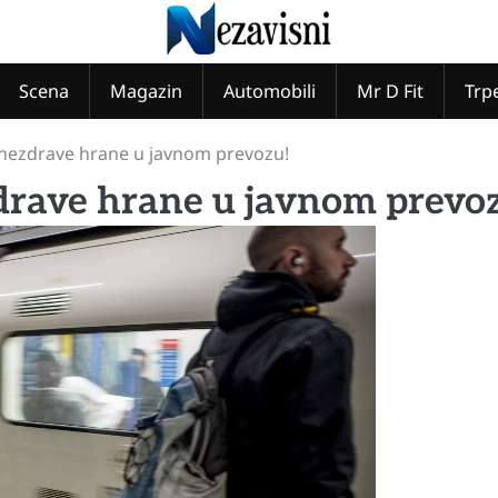
Scena
Magazin
Automobili
Mr D Fit
Trp
 nezdrave hrane u javnom prevozu!
drave hrane u javnom prevo