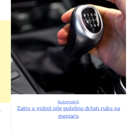
Automobili
na
Zašto u vožnji nije poželjno držati ruku na
?
menjaču