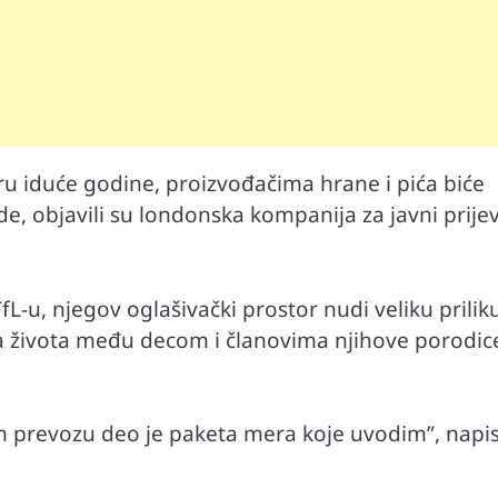
 iduće godine, proizvođačima hrane i pića biće
, objavili su londonska kompanija za javni prije
Mr D Fit
prirodne
Međunarodni dan voća – Jedite prirodn
-u, njegov oglašivački prostor nudi veliku prilik
poslastice, ali umereno!
a života među decom i članovima njihove porodice
 prevozu deo je paketa mera koje uvodim”, napi