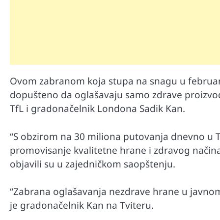
Ovom zabranom koja stupa na snagu u februaru
dopušteno da oglašavaju samo zdrave proizvode
TfL i gradonačelnik Londona Sadik Kan.
Mr D Fit
Međunarodni dan voća – Jedite 
“S obzirom na 30 miliona putovanja dnevno u TfL
poslastice, ali umereno!
promovisanje kvalitetne hrane i zdravog način
objavili su u zajedničkom saopštenju.
“Zabrana oglašavanja nezdrave hrane u javnom
je gradonačelnik Kan na Tviteru.