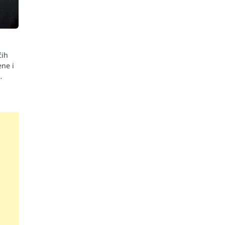
ćih
ne i
…