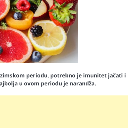
 zimskom periodu, potrebno je imunitet jačati i
ajbolja u ovom periodu je narandža.