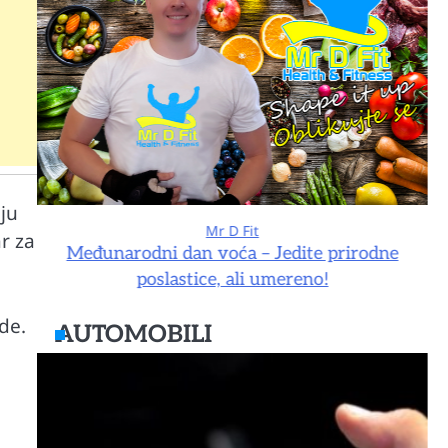
ju
Mr D Fit
r za
e
Međunarodni dan voća – Jedite prirodne
poslastice, ali umereno!
de.
AUTOMOBILI