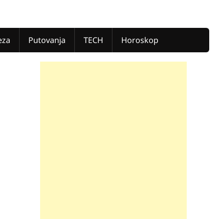
eza
Putovanja
TECH
Horoskop