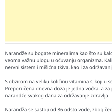
Narandže su bogate mineralima kao što su kalc
Mr D Fit
veoma važnu ulogu u očuvanju organizma. Kalij
Međunarodni dan voća – Jedite 
nervni sistem i mišićna tkiva, kao i za održav
poslastice, ali umereno!
S obzirom na veliku količinu vitamina C koji u s
Preporučena dnevna doza je jedna voćka, a za pu
narandže svakog dana za održavanje zdravlja.
Narandža se sastoji od 86 odsto vode, zbog če