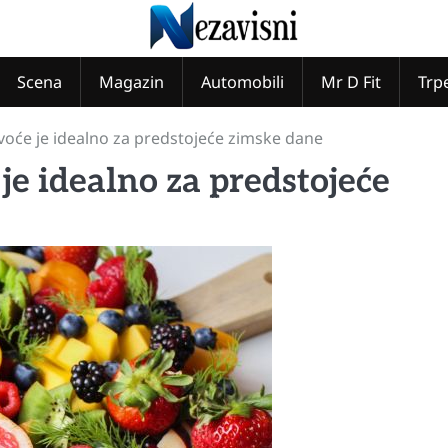
Scena
Magazin
Automobili
Mr D Fit
Trp
oće je idealno za predstojeće zimske dane
e idealno za predstojeće