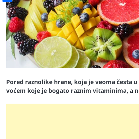
Share
Pored raznolike hrane, koja je veoma česta u
voćem koje je bogato raznim vitaminima, a n