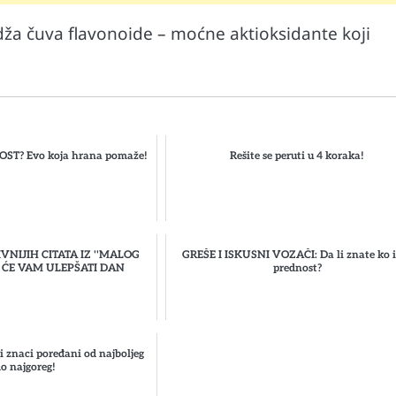
ža čuva flavonoide – moćne aktioksidante koji
T? Evo koja hrana pomaže!
Rešite se peruti u 4 koraka!
VNIJIH CITATA IZ ''MALOG
GREŠE I ISKUSNI VOZAČI: Da li znate ko 
I ĆE VAM ULEPŠATI DAN
prednost?
 znaci poređani od najboljeg
do najgoreg!