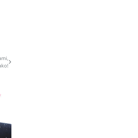
ami,
ako!