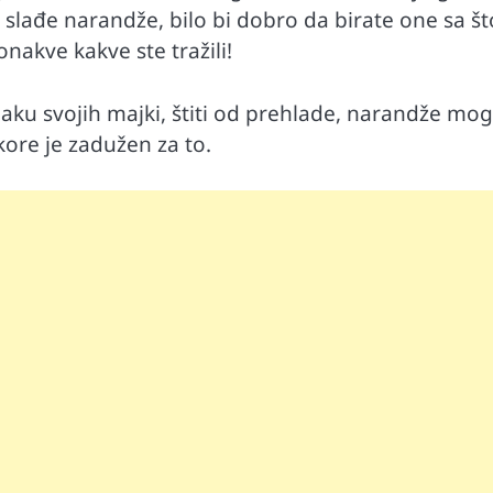
 i slađe narandže, bilo bi dobro da birate one sa št
akve kakve ste tražili!
maku svojih majki, štiti od prehlade, narandže mog
ore je zadužen za to.
Automobili
i ruku na
Zašto u vožnji nije poželjno držati ruku 
menjaču