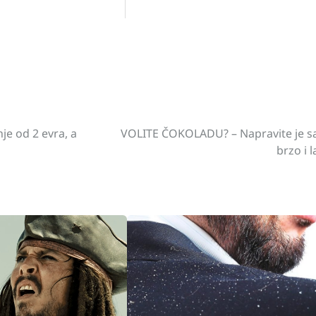
st
gram
hare
je od 2 evra, a
VOLITE ČOKOLADU? – Napravite je s
brzo i l