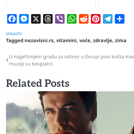
Facebook
Messenger
X
Threads
Viber
WhatsApp
Reddit
Pintere
Tele
S
MAGAZIN
Tagged
nezavisni.rs
,
vitamini
,
voće
,
zdravlje
,
zima
U najjeftinijem gradu za odmor u Evropi pivo košta man
Navigacija
muzeji su besplatni
članaka
Related Posts