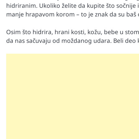
hidriranim. Ukoliko želite da kupite što sočnije
manje hrapavom korom – to je znak da su baš on
Osim što hidrira, hrani kosti, kožu, bebe u sto
da nas sačuvaju od moždanog udara. Beli deo k
Automobili
Zašto u vožnji nije poželjno držat
menjaču