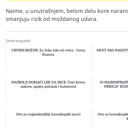
Naime, u unutrašnjem, belom delu kore narand
smanjuju rizik od moždanog udara.
Izvor:magazin
CRVENI BOŽUR: Za Srbe više od cveta - čuvar
MUČI VAS NADUTOS
Kosova
NAJBOLJI DOMAĆI LEK ZA SRCE: Čisti krvne
10 NAJINSPIRATI
sudove, spušta pritisak i holesterol
PRINCA'' KOJ
Ovo su najpodmukliji horoskopski znaci
Ovo su horoskopski