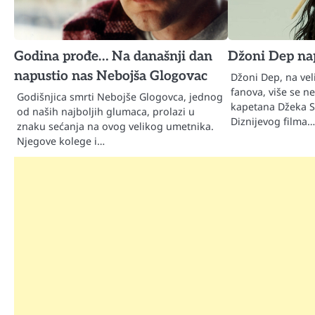
Godina prođe… Na današnji dan
Džoni Dep nap
napustio nas Nebojša Glogovac
Džoni Dep, na vel
fanova, više se ne
Godišnjica smrti Nebojše Glogovca, jednog
kapetana Džeka 
od naših najboljih glumaca, prolazi u
Diznijevog filma
znaku sećanja na ovog velikog umetnika.
Njegove kolege i…