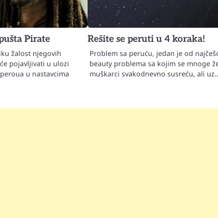
ušta Pirate
Rešite se peruti u 4 koraka!
iku žalost njegovih
Problem sa peruću, jedan je od najčeš
će pojavljivati u ulozi
beauty problema sa kojim se mnoge že
Speroua u nastavcima
muškarci svakodnevno susreću, ali uz
…