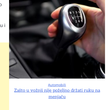
o
u i
Automobili
na
Zašto u vožnji nije poželjno držati ruku na
menjaču