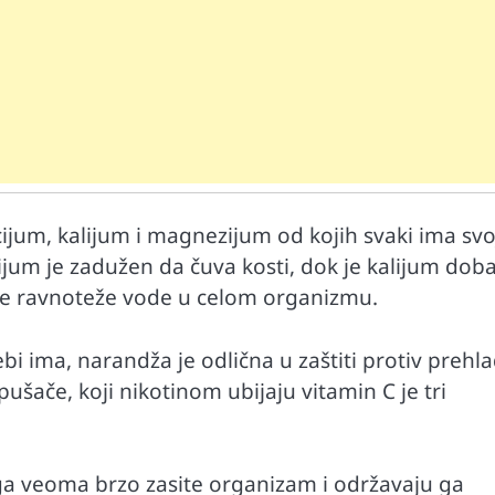
ijum, kalijum i magnezijum od kojih svaki ima svo
Mr D Fit
um je zadužen da čuva kosti, dok je kalijum doba
prirodne
Međunarodni dan voća – Jedite prirodn
anje ravnoteže vode u celom organizmu.
poslastice, ali umereno!
ebi ima, narandža je odlična u zaštiti protiv prehla
šače, koji nikotinom ubijaju vitamin C je tri
ga veoma brzo zasite organizam i održavaju ga