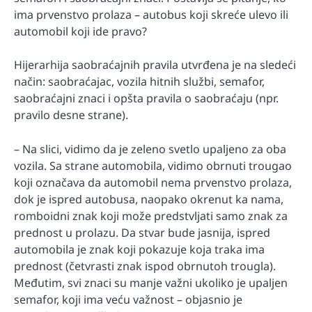
ima prvenstvo prolaza – autobus koji skreće ulevo ili
automobil koji ide pravo?
Hijerarhija saobraćajnih pravila utvrđena je na sledeći
način: saobraćajac, vozila hitnih službi, semafor,
saobraćajni znaci i opšta pravila o saobraćaju (npr.
pravilo desne strane).
– Na slici, vidimo da je zeleno svetlo upaljeno za oba
vozila. Sa strane automobila, vidimo obrnuti trougao
koji označava da automobil nema prvenstvo prolaza,
dok je ispred autobusa, naopako okrenut ka nama,
romboidni znak koji može predstvljati samo znak za
prednost u prolazu. Da stvar bude jasnija, ispred
automobila je znak koji pokazuje koja traka ima
prednost (četvrasti znak ispod obrnutoh trougla).
Međutim, svi znaci su manje važni ukoliko je upaljen
semafor, koji ima veću važnost – objasnio je