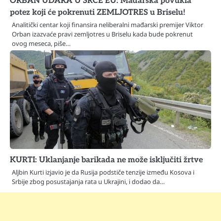
ORBAN UDARA U SRCE EU: Mađarska povukla
potez koji će pokrenuti ZEMLJOTRES u Briselu!
Analitički centar koji finansira neliberalni mađarski premijer Viktor
Orban izazvaće pravi zemljotres u Briselu kada bude pokrenut
ovog meseca, piše…
KURTI: Uklanjanje barikada ne može isključiti žrtve
Aljbin Kurti izjavio je da Rusija podstiče tenzije između Kosova i
Srbije zbog posustajanja rata u Ukrajini, i dodao da…