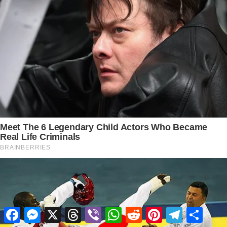
Facebook
Messenger
X
Threads
Viber
WhatsApp
Reddit
Pinterest
Telegram
Share