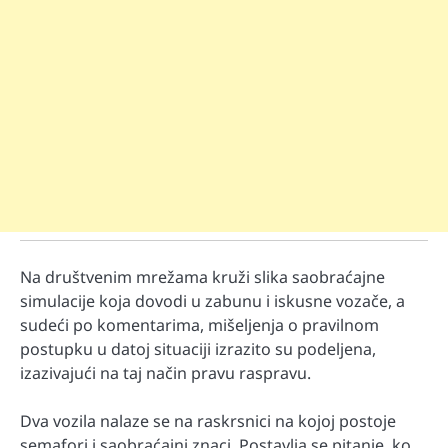
Na društvenim mrežama kruži slika saobraćajne
simulacije koja dovodi u zabunu i iskusne vozače, a
sudeći po komentarima, mišeljenja o pravilnom
postupku u datoj situaciji izrazito su podeljena,
izazivajući na taj način pravu raspravu.
Dva vozila nalaze se na raskrsnici na kojoj postoje
semafori i saobraćajni znaci. Postavlja se pitanje, ko