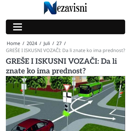
Skip
to
content
Home
2024
Juli
27
GREŠE I ISKUSNI VOZAČI: Da li znate ko ima prednost?
GREŠE I ISKUSNI VOZAČI: Da li
znate ko ima prednost?