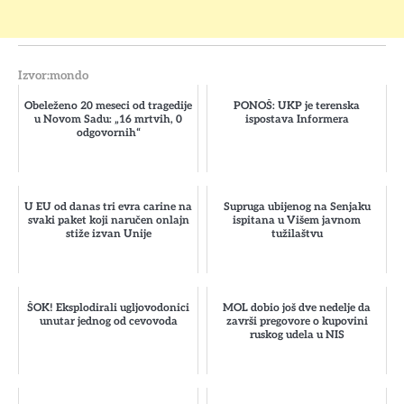
Izvor:mondo
Obeleženo 20 meseci od tragedije
PONOŠ: UKP je terenska
u Novom Sadu: „16 mrtvih, 0
ispostava Informera
odgovornih“
U EU od danas tri evra carine na
Supruga ubijenog na Senjaku
svaki paket koji naručen onlajn
ispitana u Višem javnom
stiže izvan Unije
tužilaštvu
ŠOK! Eksplodirali ugljovodonici
MOL dobio još dve nedelje da
unutar jednog od cevovoda
završi pregovore o kupovini
ruskog udela u NIS