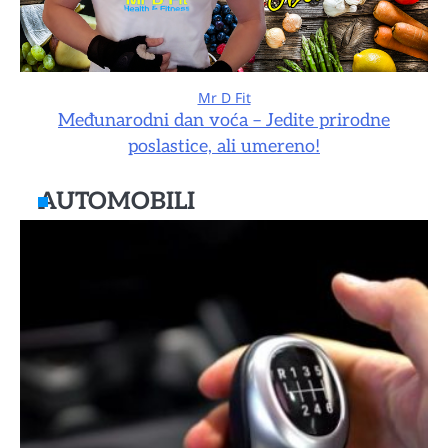
Mr D Fit
Međunarodni dan voća – Jedite prirodne
poslastice, ali umereno!
AUTOMOBILI