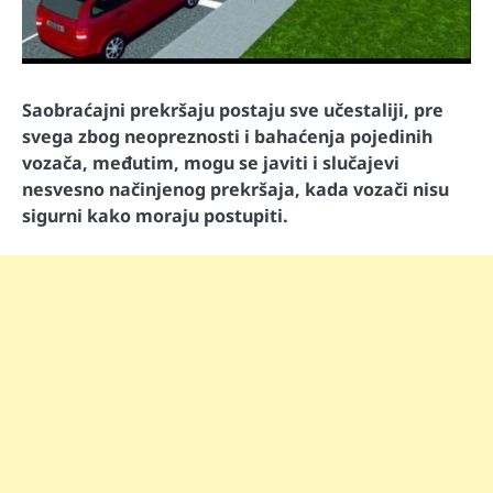
Saobraćajni prekršaju postaju sve učestaliji, pre
svega zbog neopreznosti i bahaćenja pojedinih
vozača, međutim, mogu se javiti i slučajevi
nesvesno načinjenog prekršaja, kada vozači nisu
sigurni kako moraju postupiti.