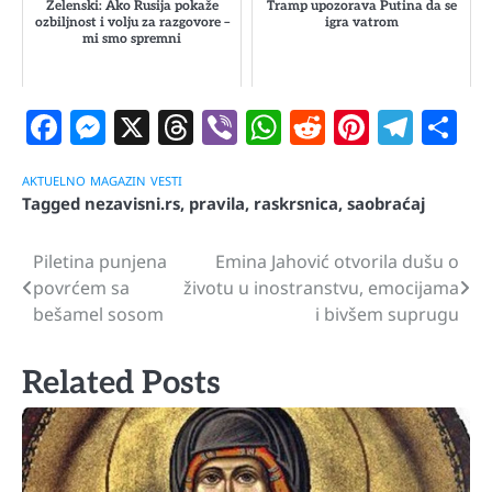
Zelenski: Ako Rusija pokaže
Tramp upozorava Putina da se
ozbiljnost i volju za razgovore –
igra vatrom
mi smo spremni
Facebook
Messenger
X
Threads
Viber
WhatsApp
Reddit
Pintere
Tele
S
AKTUELNO
MAGAZIN
VESTI
Tagged
nezavisni.rs
,
pravila
,
raskrsnica
,
saobraćaj
Piletina punjena
Emina Jahović otvorila dušu o
Navigacija
povrćem sa
životu u inostranstvu, emocijama
članaka
bešamel sosom
i bivšem suprugu
Related Posts