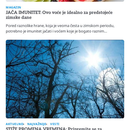
MAGAZIN
JAČA IMUNITET: Ovo voće je idealno za predstojeće
zimske dane
Pored raznolike hrane, koja je veoma česta u zimskom periodu,
potrebno je imunitet jačati i voćem koje je bogato raznim…
AKTUELNO
NAJVAŽNIJE
VESTI
STIŽE PROMENA VREMENA: Pripremite se za