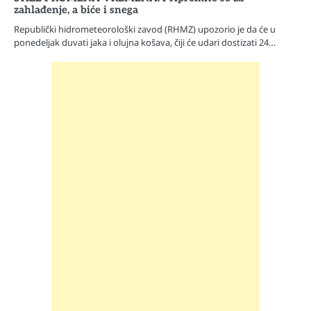
zahlađenje, a biće i snega
Republički hidrometeorološki zavod (RHMZ) upozorio je da će u
ponedeljak duvati jaka i olujna košava, čiji će udari dostizati 24…