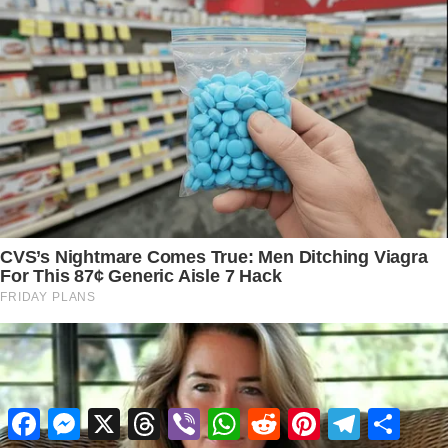
Facebook
Messenger
X
Threads
Viber
WhatsApp
Reddit
Pinterest
Telegram
Share