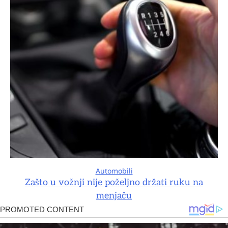
Automobili
Zašto u vožnji nije poželjno držati ruku na
menjaču