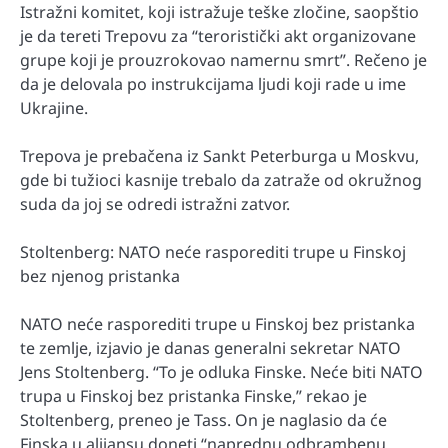
Istražni komitet, koji istražuje teške zločine, saopštio
je da tereti Trepovu za “teroristički akt organizovane
grupe koji je prouzrokovao namernu smrt”. Rečeno je
da je delovala po instrukcijama ljudi koji rade u ime
Ukrajine.
Trepova je prebačena iz Sankt Peterburga u Moskvu,
gde bi tužioci kasnije trebalo da zatraže od okružnog
suda da joj se odredi istražni zatvor.
Stoltenberg: NATO neće rasporediti trupe u Finskoj
bez njenog pristanka
NATO neće rasporediti trupe u Finskoj bez pristanka
te zemlje, izjavio je danas generalni sekretar NATO
Jens Stoltenberg. “To je odluka Finske. Neće biti NATO
trupa u Finskoj bez pristanka Finske,” rekao je
Stoltenberg, preneo je Tass. On je naglasio da će
Finska u alijansu doneti “naprednu odbrambenu