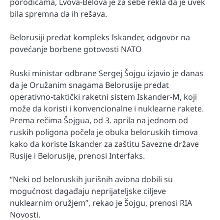
porodicama, Lvova-Belova je za sebe rekla da je uvek
bila spremna da ih rešava.
Belorusiji predat kompleks Iskander, odgovor na
povećanje borbene gotovosti NATO
Ruski ministar odbrane Sergej Šojgu izjavio je danas
da je Oružanim snagama Belorusije predat
operativno-taktički raketni sistem Iskander-M, koji
može da koristi i konvencionalne i nuklearne rakete.
Prema rečima Šojgua, od 3. aprila na jednom od
ruskih poligona počela je obuka beloruskih timova
kako da koriste Iskander za zaštitu Savezne države
Rusije i Belorusije, prenosi Interfaks.
“Neki od beloruskih jurišnih aviona dobili su
mogućnost dagađaju neprijateljske ciljeve
nuklearnim oružjem”, rekao je Šojgu, prenosi RIA
Novosti.