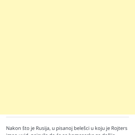
Nakon što je Rusija, u pisanoj belešci u koju je Rojters