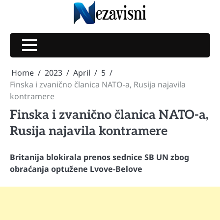
Skip
to
content
Home
2023
April
5
Finska i zvanično članica NATO-a, Rusija najavila
kontramere
Finska i zvanično članica NATO-a,
Rusija najavila kontramere
Britanija blokirala prenos sednice SB UN zbog
obraćanja optužene Lvove-Belove