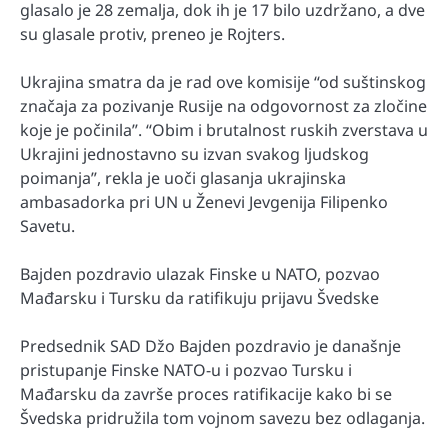
glasalo je 28 zemalja, dok ih je 17 bilo uzdržano, a dve
su glasale protiv, preneo je Rojters.
Ukrajina smatra da je rad ove komisije “od suštinskog
značaja za pozivanje Rusije na odgovornost za zločine
koje je počinila”. “Obim i brutalnost ruskih zverstava u
Ukrajini jednostavno su izvan svakog ljudskog
poimanja”, rekla je uoči glasanja ukrajinska
ambasadorka pri UN u Ženevi Jevgenija Filipenko
Savetu.
Bajden pozdravio ulazak Finske u NATO, pozvao
Mađarsku i Tursku da ratifikuju prijavu Švedske
Predsednik SAD Džo Bajden pozdravio je današnje
pristupanje Finske NATO-u i pozvao Tursku i
Mađarsku da završe proces ratifikacije kako bi se
Švedska pridružila tom vojnom savezu bez odlaganja.