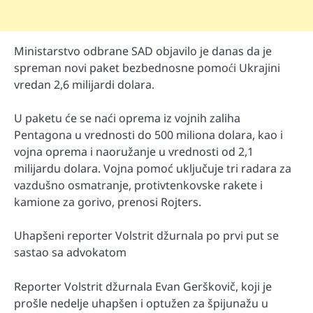
Ministarstvo odbrane SAD objavilo je danas da je
spreman novi paket bezbednosne pomoći Ukrajini
vredan 2,6 milijardi dolara.
U paketu će se naći oprema iz vojnih zaliha
Pentagona u vrednosti do 500 miliona dolara, kao i
vojna oprema i naoružanje u vrednosti od 2,1
milijardu dolara. Vojna pomoć uključuje tri radara za
vazdušno osmatranje, protivtenkovske rakete i
kamione za gorivo, prenosi Rojters.
Uhapšeni reporter Volstrit džurnala po prvi put se
sastao sa advokatom
Reporter Volstrit džurnala Evan Gerškovič, koji je
prošle nedelje uhapšen i optužen za špijunažu u