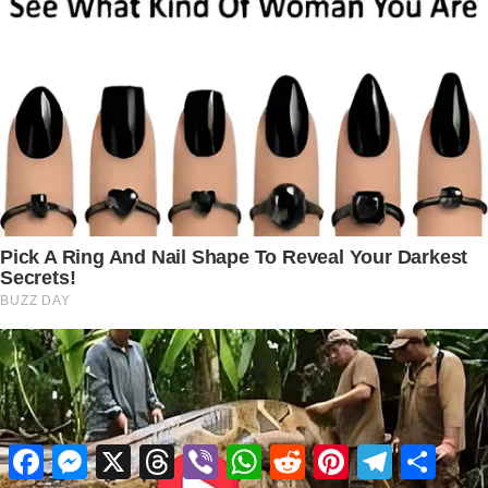
Facebook
Messenger
X
Threads
Viber
WhatsApp
Reddit
Pinterest
Telegram
Share