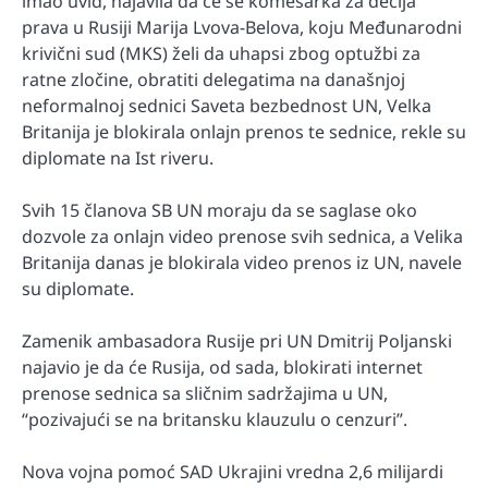
imao uvid, najavila da će se komesarka za dečija
prava u Rusiji Marija Lvova-Belova, koju Međunarodni
krivični sud (MKS) želi da uhapsi zbog optužbi za
ratne zločine, obratiti delegatima na današnjoj
neformalnoj sednici Saveta bezbednost UN, Velka
Britanija je blokirala onlajn prenos te sednice, rekle su
diplomate na Ist riveru.
Svih 15 članova SB UN moraju da se saglase oko
dozvole za onlajn video prenose svih sednica, a Velika
Britanija danas je blokirala video prenos iz UN, navele
su diplomate.
Zamenik ambasadora Rusije pri UN Dmitrij Poljanski
najavio je da će Rusija, od sada, blokirati internet
prenose sednica sa sličnim sadržajima u UN,
“pozivajući se na britansku klauzulu o cenzuri”.
Nova vojna pomoć SAD Ukrajini vredna 2,6 milijardi