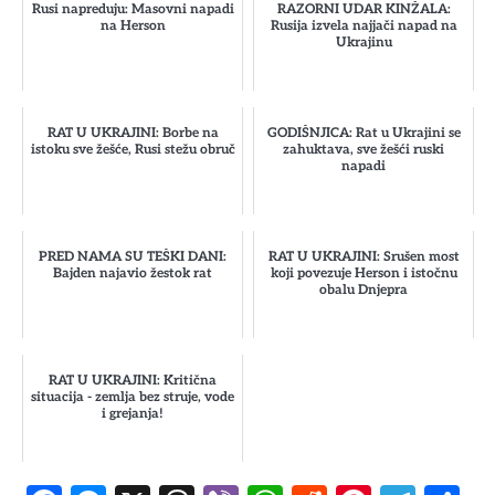
Rusi napreduju: Masovni napadi
RAZORNI UDAR KINŽALA:
na Herson
Rusija izvela najjači napad na
Ukrajinu
RAT U UKRAJINI: Borbe na
GODIŠNJICA: Rat u Ukrajini se
istoku sve žešće, Rusi stežu obruč
zahuktava, sve žešći ruski
napadi
PRED NAMA SU TEŠKI DANI:
RAT U UKRAJINI: Srušen most
Bajden najavio žestok rat
koji povezuje Herson i istočnu
obalu Dnjepra
RAT U UKRAJINI: Kritična
situacija - zemlja bez struje, vode
i grejanja!