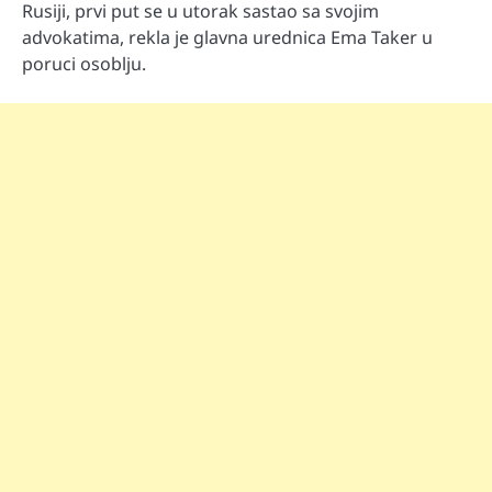
Rusiji, prvi put se u utorak sastao sa svojim
advokatima, rekla je glavna urednica Ema Taker u
poruci osoblju.