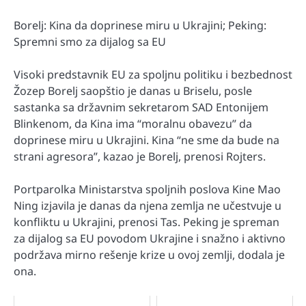
Borelj: Kina da doprinese miru u Ukrajini; Peking:
Spremni smo za dijalog sa EU
Visoki predstavnik EU za spoljnu politiku i bezbednost
Žozep Borelj saopštio je danas u Briselu, posle
sastanka sa državnim sekretarom SAD Entonijem
Blinkenom, da Kina ima “moralnu obavezu” da
doprinese miru u Ukrajini. Kina “ne sme da bude na
strani agresora”, kazao je Borelj, prenosi Rojters.
Portparolka Ministarstva spoljnih poslova Kine Mao
Ning izjavila je danas da njena zemlja ne učestvuje u
konfliktu u Ukrajini, prenosi Tas. Peking je spreman
za dijalog sa EU povodom Ukrajine i snažno i aktivno
podržava mirno rešenje krize u ovoj zemlji, dodala je
ona.