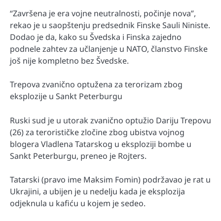
“Završena je era vojne neutralnosti, počinje nova”,
rekao je u saopštenju predsednik Finske Sauli Niniste.
Dodao je da, kako su Švedska i Finska zajedno
podnele zahtev za učlanjenje u NATO, članstvo Finske
još nije kompletno bez Švedske.
Trepova zvanično optužena za terorizam zbog
eksplozije u Sankt Peterburgu
Ruski sud je u utorak zvanično optužio Dariju Trepovu
(26) za terorističke zločine zbog ubistva vojnog
blogera Vladlena Tatarskog u eksploziji bombe u
Sankt Peterburgu, preneo je Rojters.
Tatarski (pravo ime Maksim Fomin) podržavao je rat u
Ukrajini, a ubijen je u nedelju kada je eksplozija
odjeknula u kafiću u kojem je sedeo.