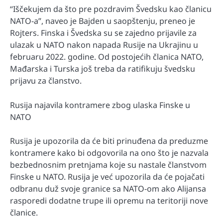
“Iščekujem da što pre pozdravim Švedsku kao članicu
NATO-a”, naveo je Bajden u saopštenju, preneo je
Rojters. Finska i Švedska su se zajedno prijavile za
ulazak u NATO nakon napada Rusije na Ukrajinu u
februaru 2022. godine. Od postojećih članica NATO,
Mađarska i Turska još treba da ratifikuju švedsku
prijavu za članstvo.
Rusija najavila kontramere zbog ulaska Finske u
NATO
Rusija je upozorila da će biti prinuđena da preduzme
kontramere kako bi odgovorila na ono što je nazvala
bezbednosnim pretnjama koje su nastale članstvom
Finske u NATO. Rusija je već upozorila da će pojačati
odbranu duž svoje granice sa NATO-om ako Alijansa
rasporedi dodatne trupe ili opremu na teritoriji nove
članice.