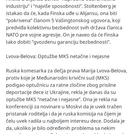
industriju” i “najviše sposobnosti”. Stoltenberg je
istakao da će, kada Finska uđe u Alijansu, ona biti
“pokrivena” članom 5 Vašingtonskog ugovora, koji
predviđa kolektivnu bezbednost svih država članica
NATO pre vojne agresije. On je naveo da će Finska
tako dobiti “gvozdenu garanciju bezbednosti”.
Lvova-Belova: Optužbe MKS netačne i nejasne
Ruska komesarka za dečja prava Marija Lvova-Belova,
protiv koje je Međunarodni krivični sud (MKS)
podigao optužnicu za ratne zločine zbog prisilne
deportacije dece iz Ukrajine, rekla je danas da su
optužbe MKS “netačne i nejasne”. Ona je rekla na
konferenciji za novinare u Moskvi da je uvek tražen
pristanak roditelja i da je ruska komisija na čijem je
čelu uvek radila u najboljem interesu dece. Dodala je
da, ukoliko je bilo određenih problema sa nekim