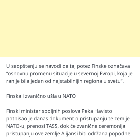
U saopštenju se navodi da taj potez Finske označava
“osnovnu promenu situacije u severnoj Evropi, koja je
ranije bila jedan od najstabilnijih regiona u svetu”.
Finska i zvanično ušla u NATO
Finski ministar spoljnih poslova Peka Havisto
potpisao je danas dokument o pristupanju te zemlje
NATO-u, prenosi TASS, dok će zvanična ceremonija
pristupanju ove zemlje Alijansi biti održana popodne.