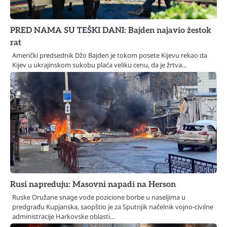
PRED NAMA SU TEŠKI DANI: Bajden najavio žestok
rat
Američki predsednik Džo Bajden je tokom posete Kijevu rekao da
Kijev u ukrajinskom sukobu plaća veliku cenu, da je žrtva…
Rusi napreduju: Masovni napadi na Herson
Ruske Oružane snage vode pozicione borbe u naseljima u
predgrađu Kupjanska, saopštio je za Sputnjik načelnik vojno-civilne
administracije Harkovske oblasti…