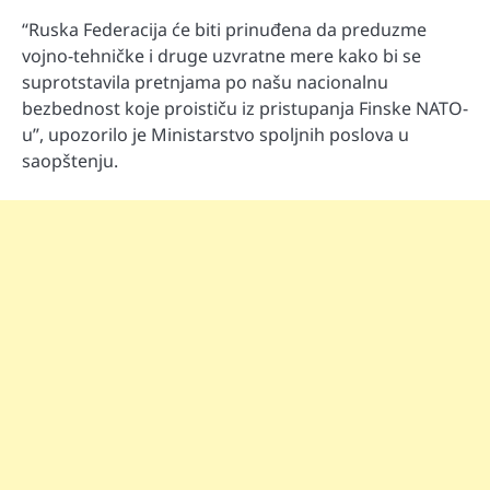
“Ruska Federacija će biti prinuđena da preduzme
vojno-tehničke i druge uzvratne mere kako bi se
suprotstavila pretnjama po našu nacionalnu
bezbednost koje proističu iz pristupanja Finske NATO-
u”, upozorilo je Ministarstvo spoljnih poslova u
saopštenju.