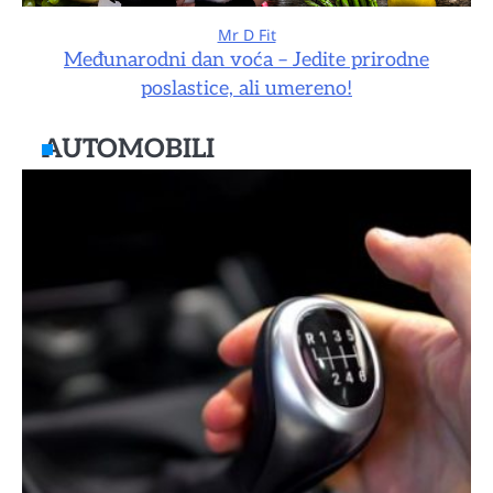
Mr D Fit
Međunarodni dan voća – Jedite prirodne
poslastice, ali umereno!
AUTOMOBILI