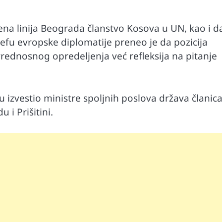
ena linija Beograda članstvo Kosova u UN, kao i d
efu evropske diplomatije preneo je da pozicija
vrednosnog opredeljenja već refleksija na pitanje
 izvestio ministre spoljnih poslova država članica
i Prišitini.
Automobili
i ruku na
Zašto u vožnji nije poželjno držati ruku 
menjaču