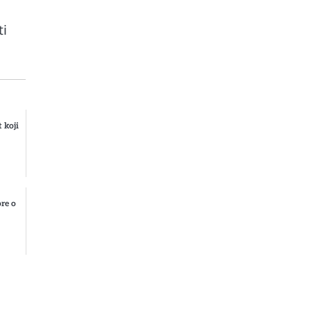
ti
 koji
ore o