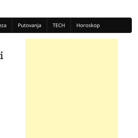
eza
Putovanja
TECH
Horoskop
i