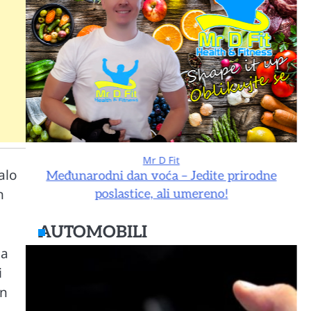
Mr D Fit
alo
e
Međunarodni dan voća – Jedite prirodne
n
poslastice, ali umereno!
AUTOMOBILI
na
i
an