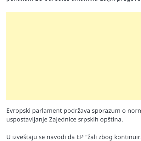
Evropski parlament podržava sporazum o normal
uspostavljanje Zajednice srpskih opština.
U izveštaju se navodi da EP “žali zbog kontinu