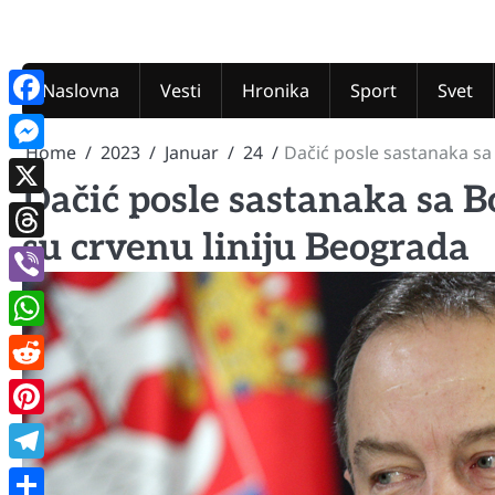
Skip
to
content
Naslovna
Vesti
Hronika
Sport
Svet
Facebook
Home
2023
Januar
24
Dačić posle sastanaka sa
Messenger
Dačić posle sastanaka sa B
X
su crvenu liniju Beograda
Threads
Viber
WhatsApp
Reddit
Pinterest
Telegram