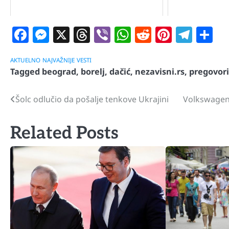
Facebook
Messenger
X
Threads
Viber
WhatsApp
Reddit
Pintere
Tele
S
AKTUELNO
NAJVAŽNIJE
VESTI
Tagged
beograd
,
borelj
,
dačić
,
nezavisni.rs
,
pregovori
Šolc odlučio da pošalje tenkove Ukrajini
Volkswagen 
Navigacija
članaka
Related Posts