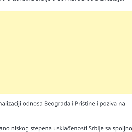
izaciji odnosa Beograda i Prištine i poziva na
irano niskog stepena usklađenosti Srbije sa spolj