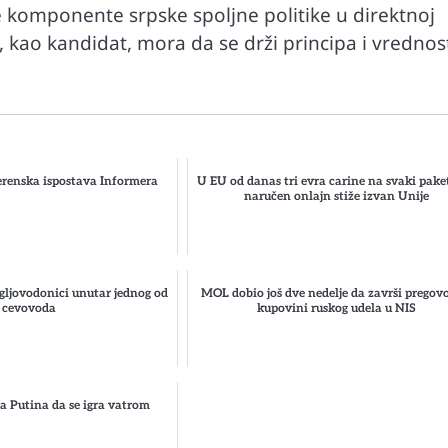
e komponente srpske spoljne politike u direktnoj
, kao kandidat, mora da se drži principa i vrednos
renska ispostava Informera
U EU od danas tri evra carine na svaki paket
naručen onlajn stiže izvan Unije
gljovodonici unutar jednog od
MOL dobio još dve nedelje da završi pregov
cevovoda
kupovini ruskog udela u NIS
 Putina da se igra vatrom