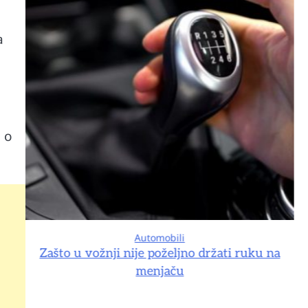
a
 o
Automobili
na
Zašto u vožnji nije poželjno držati ruku na
menjaču