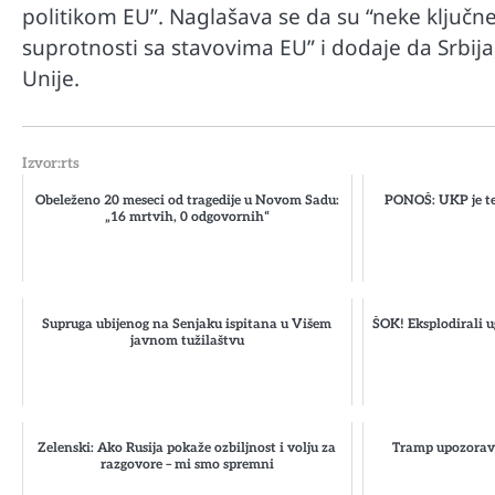
politikom EU”. Naglašava se da su “neke ključn
suprotnosti sa stavovima EU” i dodaje da Srbija
Unije.
Izvor:rts
Obeleženo 20 meseci od tragedije u Novom Sadu:
PONOŠ: UKP je te
„16 mrtvih, 0 odgovornih“
Supruga ubijenog na Senjaku ispitana u Višem
ŠOK! Eksplodirali u
javnom tužilaštvu
Zelenski: Ako Rusija pokaže ozbiljnost i volju za
Tramp upozorava
razgovore – mi smo spremni