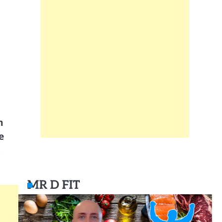
m
e
,
MR D FIT