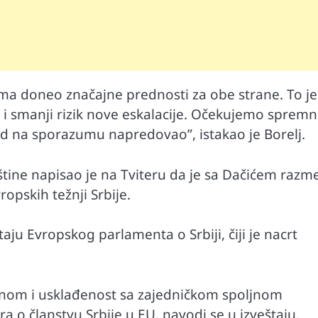
a doneo značajne prednosti za obe strane. To je
nu i smanji rizik nove eskalacije. Očekujemo sprem
ad na sporazumu napredovao”, istakao je Borelj.
ištine napisao je na Tviteru da je sa Dačićem razm
opskih težnji Srbije.
aju Evropskog parlamenta o Srbiji, čiji je nacrt
tinom i usklađenost sa zajedničkom spoljnom
 o članstvu Srbije u EU, navodi se u izveštaju.