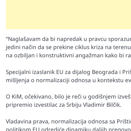
“Naglašavam da bi napredak u pravcu sporazum
jedini način da se prekine ciklus kriza na tere
na ozbiljan i konstruktivni angažman kako bi r
Specijalni izaslanik EU za dijalog Beograda i Pr
mišljenja o normalizaciji odnosa u kontekstu evr
O KiM, očekivano, bilo je reči u godišnjem izvešt
pripremio izvestilac za Srbiju Vladimir Bilčik.
Vladavina prava, normalizacija odnosa sa Priš
politikom EU odrediće dinamiku daljih pregovora