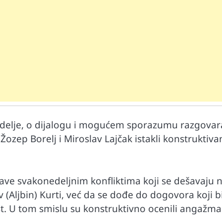
Mr D Fit
nedelje, o dijalogu i mogućem sporazumu razgovar
prirodne
Međunarodni dan voća – Jedite prirodn
 Žozep Borelj i Miroslav Lajčak istakli konstruktiva
poslastice, ali umereno!
bave svakonedeljnim konfliktima koji se dešavaju 
v (Aljbin) Kurti, već da se dođe do dogovora koji b
ost. U tom smislu su konstruktivno ocenili angažm