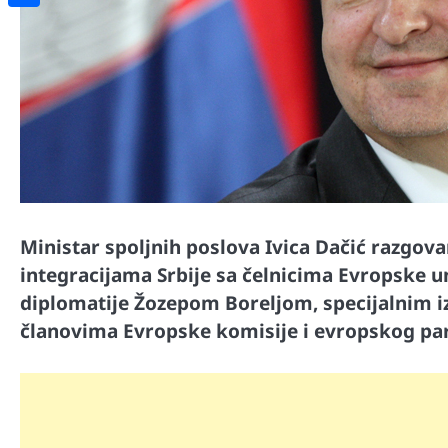
Share
Ministar spoljnih poslova Ivica Dačić razgova
integracijama Srbije sa čelnicima Evropske un
diplomatije Žozepom Boreljom, specijalnim 
članovima Evropske komisije i evropskog pa