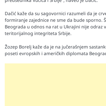
predsednika Vučića i Srbije”, naveo je Dačić.
Dačić kaže da su sagovornici razumeli da je crv
formiranje zajednice ne sme da bude sporno. Š
Beograda u odnos na rat u Ukrajini nije odraz 
teritorijalnog integriteta Srbije.
Žozep Borelj kaže da je na jučerašnjem sastanku
poseti evropskih i američkih diplomata Beogradu 
Automobili
Zašto u vožnji nije poželjno držat
menjaču