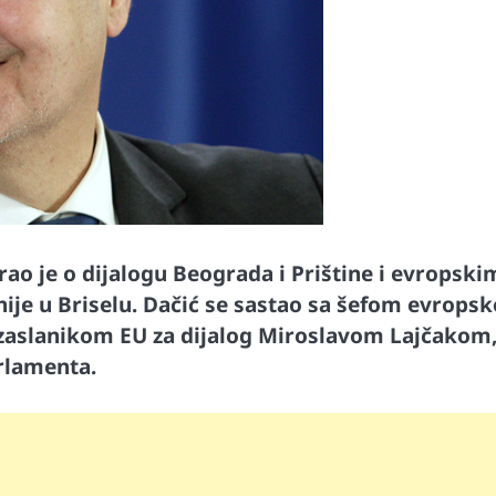
rao je o dijalogu Beograda i Prištine i evropski
ije u Briselu. Dačić se sastao sa šefom evropsk
izaslanikom EU za dijalog Miroslavom Lajčakom
rlamenta.