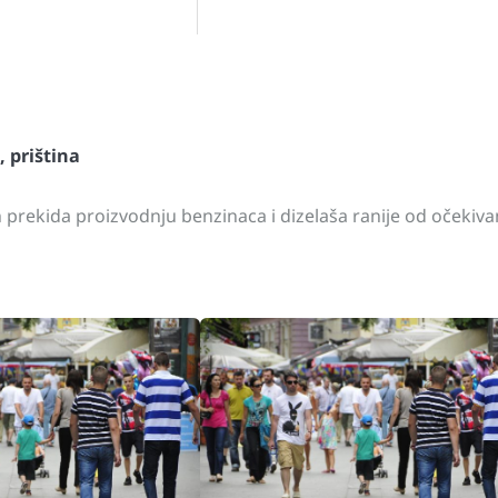
st
gram
hare
,
priština
prekida proizvodnju benzinaca i dizelaša ranije od očekiv