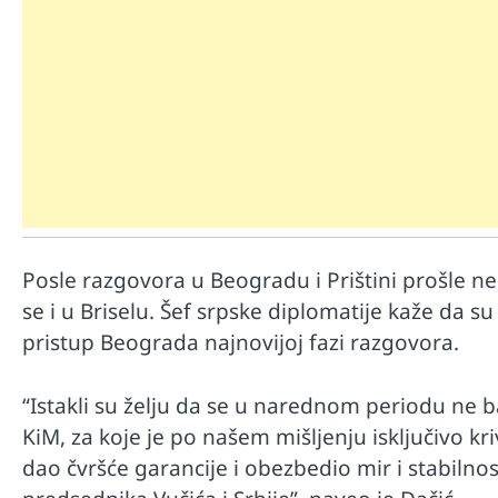
Mr D Fit
Posle razgovora u Beogradu i Prištini prošle 
Međunarodni dan voća – Jedite 
se i u Briselu. Šef srpske diplomatije kaže da su
poslastice, ali umereno!
pristup Beograda najnovijoj fazi razgovora.
“Istakli su želju da se u narednom periodu ne 
KiM, za koje je po našem mišljenju isključivo kri
dao čvršće garancije i obezbedio mir i stabiln