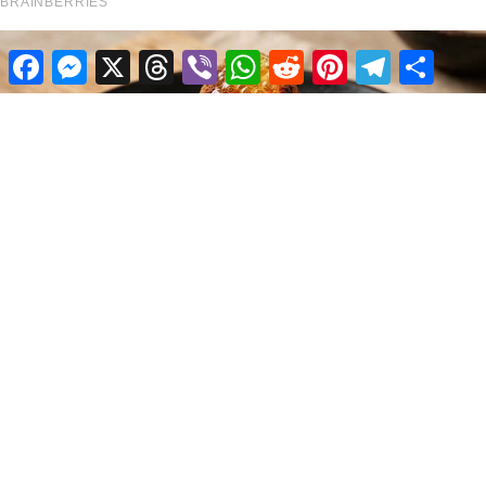
Facebook
Messenger
X
Threads
Viber
WhatsApp
Reddit
Pinterest
Telegram
Share