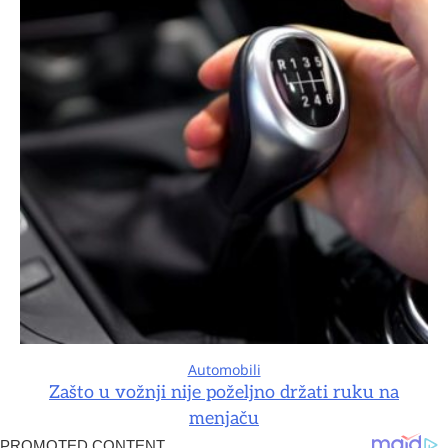
Automobili
Zašto u vožnji nije poželjno držati ruku na
menjaču