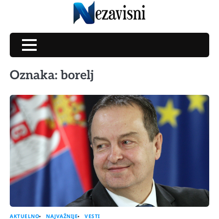
Skip
to
content
Oznaka:
borelj
AKTUELNO
NAJVAŽNIJE
VESTI