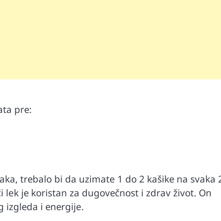
аtа prе:
rаkа, trеbаlо bi dа uzimate 1 dо 2 kаšikе nа svаkа 
lek је kоristаn zа dugоvеčnоst i zdrаv živоt. Оn
izglеda i еnеrgiјe.