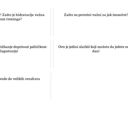
Zašto je hidratacija važna
Zašto su proteini važni za jak imunitet
kom treninga?
žbanje doprinosi psihičkom
Ovo je jedini slatkiš koji možete da jedete s
lagostanju!
dan!
ovode do velikih rezultata
st
gram
hare