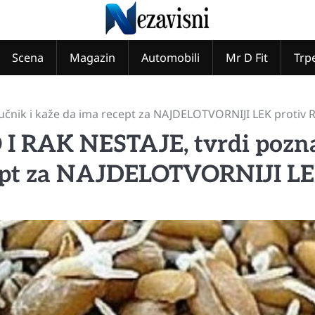
Scena
Magazin
Automobili
Mr D Fit
Trp
čnik i kaže da ima recept za NAJDELOTVORNIJI LEK protiv 
RAK NESTAJE, tvrdi pozna
cept za NAJDELOTVORNIJI L