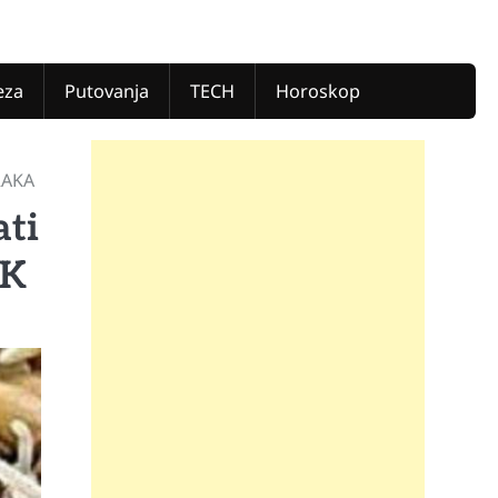
eza
Putovanja
TECH
Horoskop
RAKA
ti
EK