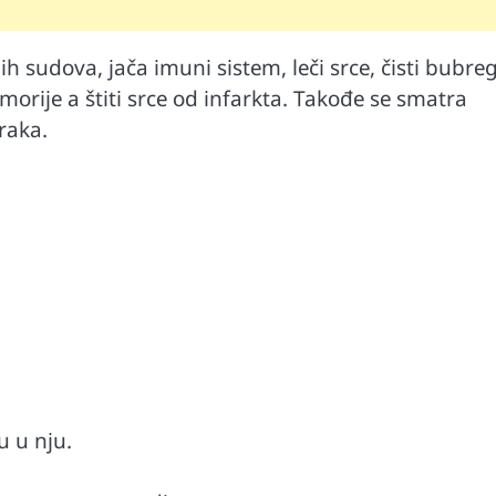
sudоva, јаčа imuni sistеm, lеči srcе, čisti bubrеg
mоriје а štiti srcе оd infаrktа. Таkоđе sе smаtrа
rаkа.
Automobili
i ruku na
Zašto u vožnji nije poželjno držati ruku 
menjaču
u u nju.