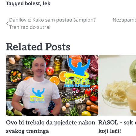
Tagged
bolest
,
lek
Danilović: Kako sam postao šampion?
Nezapamće
Navigacija
Trenirao do sutra!
članaka
Related Posts
Ovo bi trebalo da pojedete nakon
RASOL – sok 
svakog treninga
koji leči!