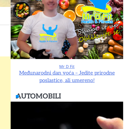
Mr D Fit
e
Međunarodni dan voća – Jedite prirodne
poslastice, ali umereno!
AUTOMOBILI