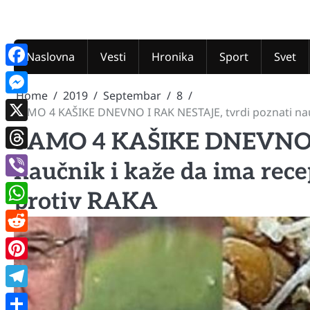
Skip
to
content
Naslovna
Vesti
Hronika
Sport
Svet
Facebook
Home
2019
Septembar
8
Messenger
SAMO 4 KAŠIKE DNEVNO I RAK NESTAJE, tvrdi poznati nau
X
SAMO 4 KAŠIKE DNEVNO I 
Threads
naučnik i kaže da ima re
Viber
protiv RAKA
WhatsApp
Reddit
Pinterest
Telegram