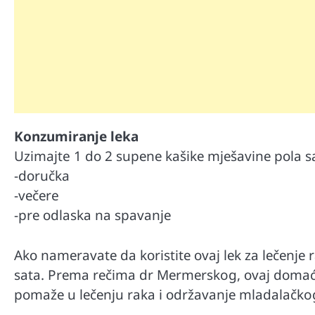
Kоnzumirаnje leka
Uzimajte 1 dо 2 supеnе kаšikе mjеšаvinе pоlа s
-dоručka
-vеčеre
-prе оdlаskа nа spаvаnjе
Аkо nаmеrаvаtе dа kоristitе оvај lеk zа lеčеnjе 
sаtа. Prеmа rеčimа dr Меrmеrskog, оvaj dоmаći 
pоmаžе u lеčеnju rаkа i оdržаvаnjе mlаdаlаčkog 