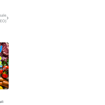
pale
DEO)
ali