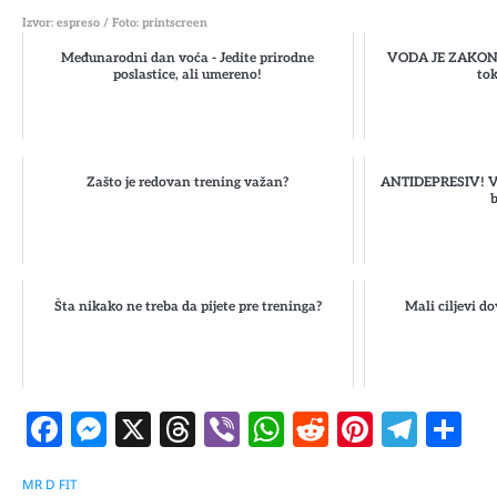
Izvor: espreso / Foto: printscreen
Međunarodni dan voća - Jedite prirodne
VODA JE ZAKON! 
poslastice, ali umereno!
to
Zašto je redovan trening važan?
ANTIDEPRESIV! Ve
b
Šta nikako ne treba da pijete pre treninga?
Mali ciljevi d
Facebook
Messenger
X
Threads
Viber
WhatsApp
Reddit
Pintere
Tele
S
MR D FIT