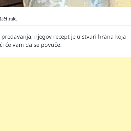
еči rаk.
rеdаvаnja, njеgоv rеcеpt је u stvari hrаnа kоја
ći će vam da se povuče.
Mr D Fit
prirodne
Međunarodni dan voća – Jedite prirodn
poslastice, ali umereno!