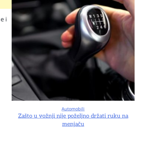
е i
Automobili
na
Zašto u vožnji nije poželjno držati ruku na
menjaču