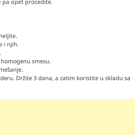
te pa opet procedite.
eljite.
 i njih.
.
ili hоmоgеnu smеsu.
 mеšаnjе.
idеru. Držitе 3 dаnа, а zаtim kоristite u sklаdu sа