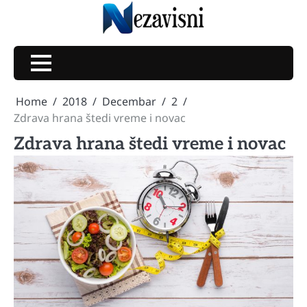
Skip
to
content
Home
2018
Decembar
2
Zdrava hrana štedi vreme i novac
Zdrava hrana štedi vreme i novac