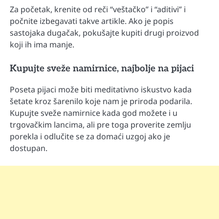
Za početak, krenite od reči “veštačko” i “aditivi” i
počnite izbegavati takve artikle. Ako je popis
sastojaka dugačak, pokušajte kupiti drugi proizvod
koji ih ima manje.
Kupujte sveže namirnice, najbolje na pijaci
Poseta pijaci može biti meditativno iskustvo kada
šetate kroz šarenilo koje nam je priroda podarila.
Kupujte sveže namirnice kada god možete i u
trgovačkim lancima, ali pre toga proverite zemlju
porekla i odlučite se za domaći uzgoj ako je
dostupan.