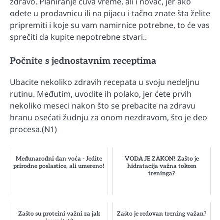
zdravo. Planiranje čuva vreme, ali i novac, jer ako
odete u prodavnicu ili na pijacu i tačno znate šta želite
pripremiti i koje su vam namirnice potrebne, to će vas
sprečiti da kupite nepotrebne stvari..
Počnite s jednostavnim receptima
Ubacite nekoliko zdravih recepata u svoju nedeljnu
rutinu. Međutim, uvodite ih polako, jer ćete prvih
nekoliko meseci nakon što se prebacite na zdravu
hranu osećati žudnju za onom nezdravom, što je deo
procesa.(N1)
Međunarodni dan voća - Jedite
VODA JE ZAKON! Zašto je
prirodne poslastice, ali umereno!
hidratacija važna tokom
treninga?
Zašto su proteini važni za jak
Zašto je redovan trening važan?