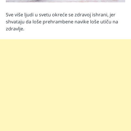
Sve više ljudi u svetu okreće se zdravoj ishrani, jer
shvataju da loše prehrambene navike loše utiču na
zdravlje.