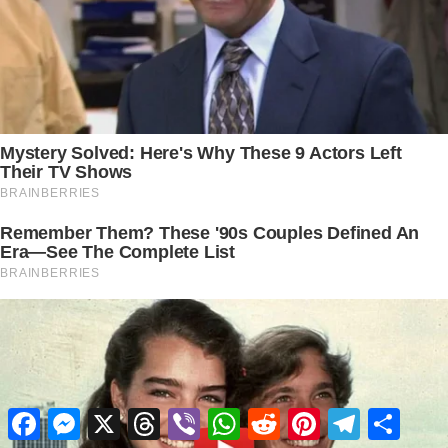
Facebook
Messenger
X
Threads
Viber
WhatsApp
Reddit
Pinterest
Telegram
Share