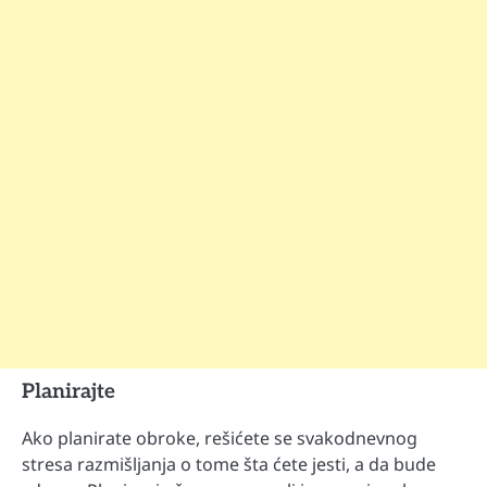
Planirajte
Ako planirate obroke, rešićete se svakodnevnog
stresa razmišljanja o tome šta ćete jesti, a da bude