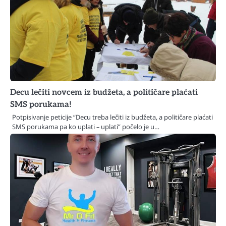
Decu lečiti novcem iz budžeta, a političare plaćati
SMS porukama!
Potpisivanje peticije “Decu treba lečiti iz budžeta, a političare plaćati
SMS porukama pa ko uplati – uplati” počelo je u…