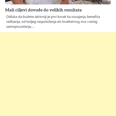
Mali ciljevi dovode do velikih rezultata
Odluka da budete aktivniji je prvi korak ka osvajanju benefita
vežbanja, od boljeg raspoloženja do kvalitetnog sna i većeg
samopouzdanja.…