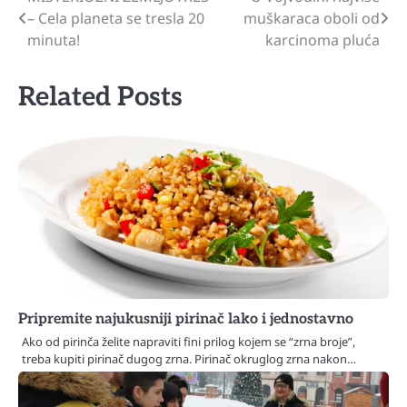
Navigacija
– Cela planeta se tresla 20
muškaraca oboli od
članaka
minuta!
karcinoma pluća
Related Posts
Pripremite najukusniji pirinač lako i jednostavno
Ako od pirinča želite napraviti fini prilog kojem se “zrna broje”,
treba kupiti pirinač dugog zrna. Pirinač okruglog zrna nakon…