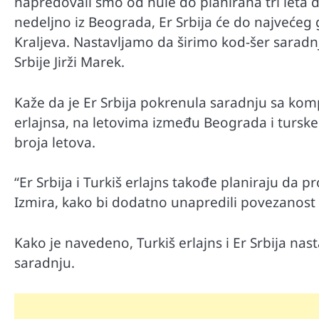
napredovali smo od nule do planirana tri leta
nedeljno iz Beograda, Er Srbija će do najvećeg g
Kraljeva. Nastavljamo da širimo kod-šer saradnj
Srbije Jirži Marek.
Kaže da je Er Srbija pokrenula saradnju sa k
erlajnsa, na letovima između Beograda i tursk
broja letova.
“Er Srbija i Turkiš erlajns takođe planiraju da 
Izmira, kako bi dodatno unapredili povezanost
Kako je navedeno, Turkiš erlajns i Er Srbija nas
saradnju.