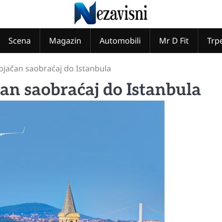
Scena
Magazin
Automobili
Mr D Fit
Trp
Pojačan saobraćaj do Istanbula
čan saobraćaj do Istanbula