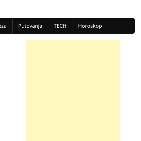
eza
Putovanja
TECH
Horoskop