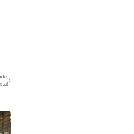
ode,
eta!