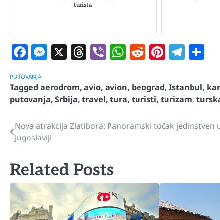
turista
Facebook
Messenger
X
Threads
Viber
WhatsApp
Reddit
Pintere
Tele
S
PUTOVANJA
Tagged
aerodrom
,
avio
,
avion
,
beograd
,
Istanbul
,
kar
putovanja
,
Srbija
,
travel
,
tura
,
turisti
,
turizam
,
tursk
Nova atrakcija Zlatibora: Panoramski točak jedinstven u
Navigacija
Jugoslaviji
članaka
Related Posts