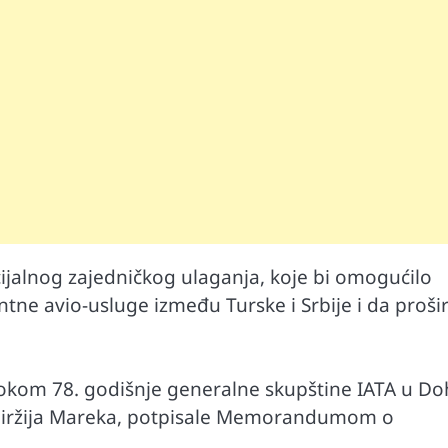
jalnog zajedničkog ulaganja, koje bi omogućilo
e avio-usluge između Turske i Srbije i da proši
 tokom 78. godišnje generalne skupštine IATA u Doh
a i Jiržija Mareka, potpisale Memorandumom o