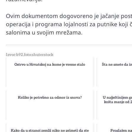
Ovim dokumentom dogovoreno je jačanje postoj
operacija i programa lojalnosti za putnike koji 
salonima u svojim mrežama.
Izvor:b92,foto:shuterstock
Ostrvo u Hrvatskoj na kome je vreme stalo
Šta ne smete da i
Koliko je potrebno za odmor iz snova?
U najjeftinijem g
košta manje od 2
Kako da u stranoj zemlji niko ne primeti da ste
Proglašen na