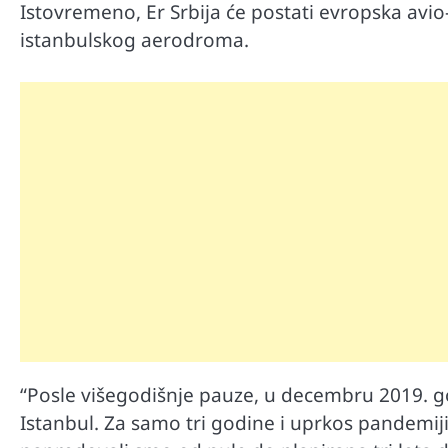
Istovremeno, Er Srbija će postati evropska avio
istanbulskog aerodroma.
Automobili
Zašto u vožnji nije poželjno držat
“Posle višegodišnje pauze, u decembru 2019. go
menjaču
Istanbul. Za samo tri godine i uprkos pandemiji 