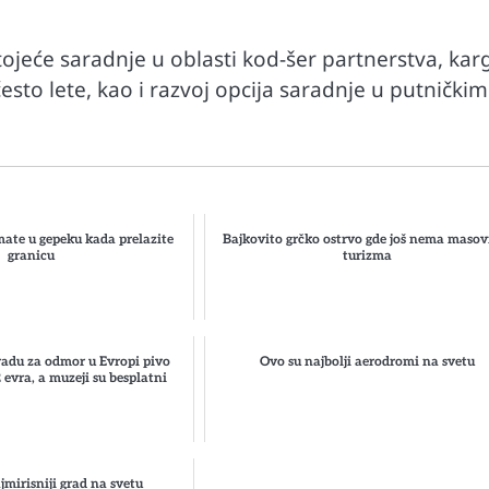
eće saradnje u oblasti kod-šer partnerstva, kar
često lete, kao i razvoj opcija saradnje u putničkim
mate u gepeku kada prelazite
Bajkovito grčko ostrvo gde još nema maso
granicu
turizma
radu za odmor u Evropi pivo
Ovo su najbolji aerodromi na svetu
 evra, a muzeji su besplatni
jmirisniji grad na svetu