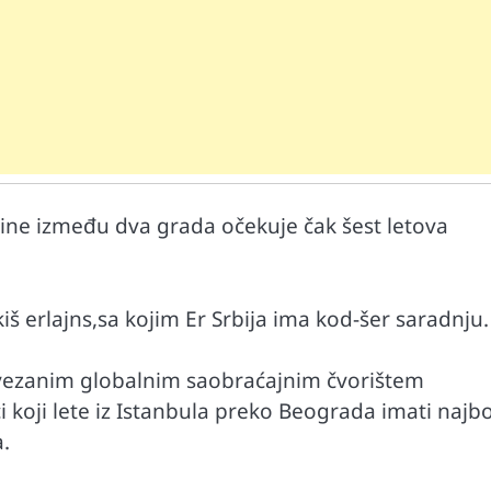
ine između dva grada očekuje čak šest letova
Mr D Fit
prirodne
Međunarodni dan voća – Jedite prirodn
poslastice, ali umereno!
urkiš erlajns,sa kojim Er Srbija ima kod-šer saradnju.
povezanim globalnim saobraćajnim čvorištem
 koji lete iz Istanbula preko Beograda imati najbo
.