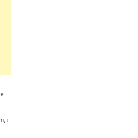
re
i, i