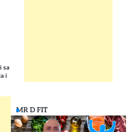
i sa
a i
MR D FIT