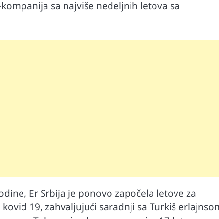
-kompanija sa najviše nedeljnih letova sa
Automobili
i ruku na
Zašto u vožnji nije poželjno držati ruku 
dine, Er Srbija je ponovo započela letove za
menjaču
kovid 19, zahvaljujući saradnji sa Turkiš erlajnso