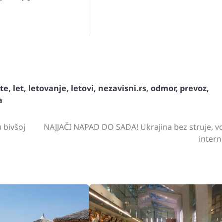
st
gram
hare
te
,
let
,
letovanje
,
letovi
,
nezavisni.rs
,
odmor
,
prevoz
,
a
 bivšoj
NAJJAČI NAPAD DO SADA! Ukrajina bez struje, v
intern