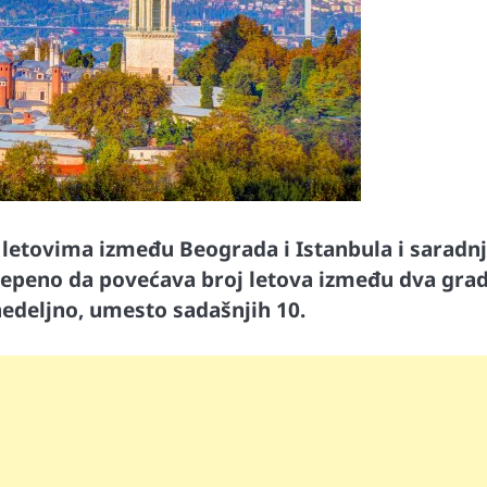
za letovima između Beograda i Istanbula i saradnj
tepeno da povećava broj letova između dva grad
edeljno, umesto sadašnjih 10.