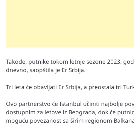
Takođe, putnike tokom letnje sezone 2023. god
Mr D Fit
dnevno, saopštila je Er Srbija.
Međunarodni dan voća – Jedite 
poslastice, ali umereno!
Tri leta će obavljati Er Srbija, a preostala tri T
Ovo partnerstvo će Istanbul učiniti najbolje 
dostupnim za letove iz Beograda, dok će putnici
moguću povezanost sa širim regionom Balkana