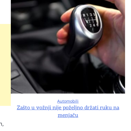
Automobili
na
Zašto u vožnji nije poželjno držati ruku na
menjaču
m,