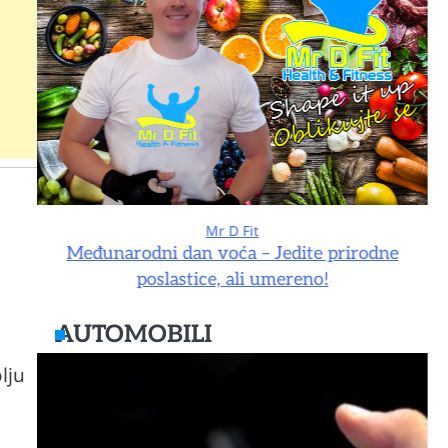
Mr D Fit
e
Međunarodni dan voća – Jedite prirodne
poslastice, ali umereno!
AUTOMOBILI
lju