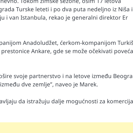
 dnevno. Tokom zimske sezone, osim 17 letova
rada Turske leteti i po dva puta nedeljno iz Niša i
u i van Istanbula, rekao je generalni direktor Er
ompanijom Anadoludžet, ćerkom-kompanijom Turki
e prestonice Ankare, gde se može očekivati poveć
prošire svoje partnerstvo i na letove između Beogra
 između dve zemlje”, naveo je Marek.
tavljaju da istražuju dalje mogućnosti za komercij