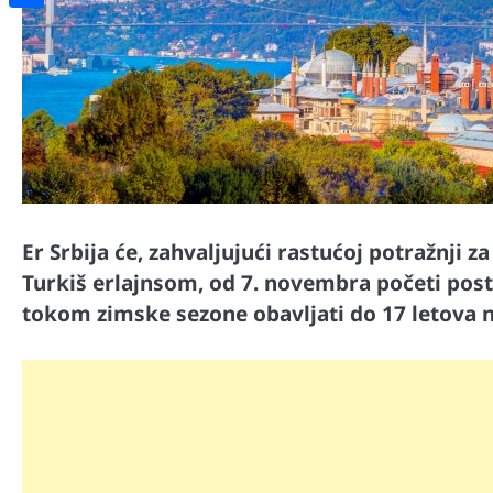
Share
Er Srbija će, zahvaljujući rastućoj potražnji 
Turkiš erlajnsom, od 7. novembra početi pos
tokom zimske sezone obavljati do 17 letova n