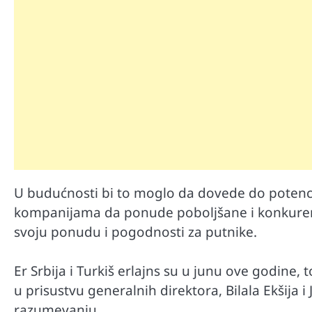
U budućnosti bi to moglo da dovede do potenci
kompanijama da ponude poboljšane i konkurentn
svoju ponudu i pogodnosti za putnike.
Er Srbija i Turkiš erlajns su u junu ove godine,
u prisustvu generalnih direktora, Bilala Ekšij
razumevanju.