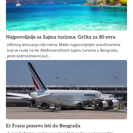
Najpovoljnije sa Sajma turizma: Grčka za 80 evra
Jeftinog letovanja više nema. Među najpovoljnijim aranžmanima
koji se nude na 44. Međunarodnom sajmu turizma u Beogradu,
jeste sedmodnevni put…
Er Frans ponovo leti do Beograda