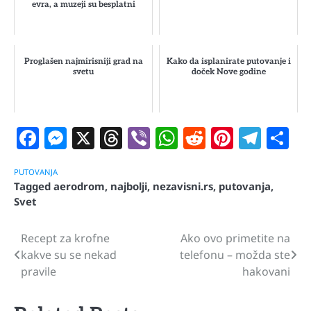
evra, a muzeji su besplatni
Proglašen najmirisniji grad na
Kako da isplanirate putovanje i
svetu
doček Nove godine
Facebook
Messenger
X
Threads
Viber
WhatsApp
Reddit
Pintere
Tele
S
PUTOVANJA
Tagged
aerodrom
,
najbolji
,
nezavisni.rs
,
putovanja
,
Svet
Recept za krofne
Ako ovo primetite na
Navigacija
kakve su se nekad
telefonu – možda ste
članaka
pravile
hakovani