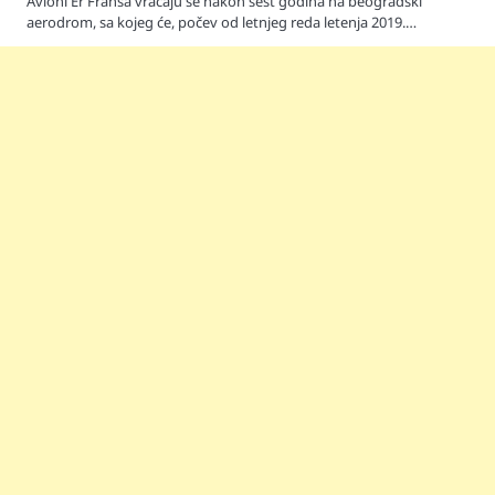
Avioni Er Fransa vraćaju se nakon šest godina na beogradski
aerodrom, sa kojeg će, počev od letnjeg reda letenja 2019.…