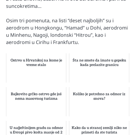
suncokretima…
Osim tri pomenuta, na listi “deset najboljih” su i
aerodrom u Hongkongu, “Hamad” u Dohi, aerodromi
u Minhenu, Nagoji, londonski “Hitrou”, kao i
aerodromi u Cirihu i Frankfurtu.
Ostrvo u Hrvatskoj na kome je
Šta ne smete da imate u gepeku
vreme stalo
kada prelazite granicu
Bajkovito grčko ostrvo gde još
Koliko je potrebno za odmor iz
nema masovnog turizma
snova?
U najjeftinijem gradu za odmor
Kako da u stranoj zemlji niko ne
u Evropi pivo košta manje od 2
primeti da ste turista