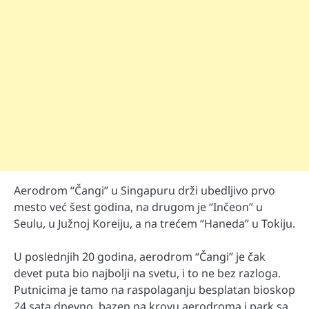
Aerodrom “Čangi” u Singapuru drži ubedljivo prvo
mesto već šest godina, na drugom je “Inčeon” u
Seulu, u Južnoj Koreiju, a na trećem “Haneda” u Tokiju.
U poslednjih 20 godina, aerodrom “Čangi” je čak
devet puta bio najbolji na svetu, i to ne bez razloga.
Putnicima je tamo na raspolaganju besplatan bioskop
24 sata dnevno, bazen na krovu aerodroma i park sa