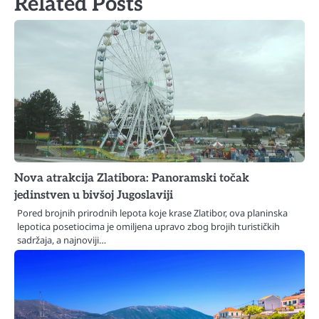
Related Posts
Nova atrakcija Zlatibora: Panoramski točak
jedinstven u bivšoj Jugoslaviji
Pored brojnih prirodnih lepota koje krase Zlatibor, ova planinska
lepotica posetiocima je omiljena upravo zbog brojih turističkih
sadržaja, a najnoviji…