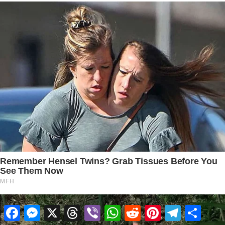
Facebook
Messenger
X
Threads
Viber
WhatsApp
Reddit
Pinterest
Telegram
Share