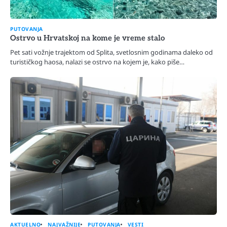
PUTOVANJA
Ostrvo u Hrvatskoj na kome je vreme stalo
Pet sati vožnje trajektom od Splita, svetlosnim godinama daleko od
turističkog haosa, nalazi se ostrvo na kojem je, kako piše…
AKTUELNO
NAJVAŽNIJE
PUTOVANJA
VESTI