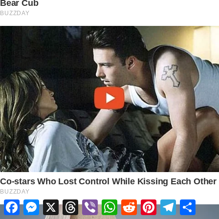
Facebook
Messenger
X
Threads
Viber
WhatsApp
Reddit
Pinterest
Telegram
Share