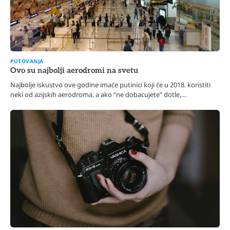
PUTOVANJA
Ovo su najbolji aerodromi na svetu
Najbolje iskustvo ove godine imaće putinici koji će u 2018. koristiti
neki od azijskih aerodroma, a ako “ne dobacujete” dotle,…