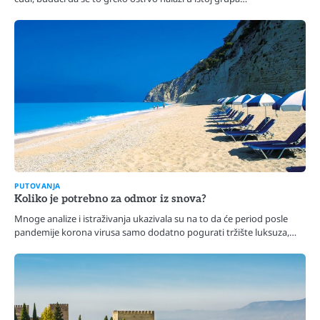
PUTOVANJA
Koliko je potrebno za odmor iz snova?
Mnoge analize i istraživanja ukazivala su na to da će period posle
pandemije korona virusa samo dodatno pogurati tržište luksuza,…