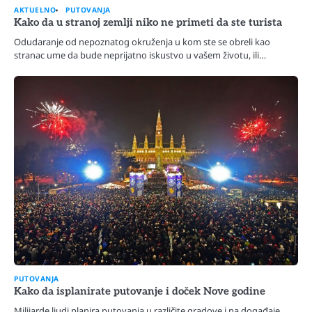
AKTUELNO
PUTOVANJA
Kako da u stranoj zemlji niko ne primeti da ste turista
Odudaranje od nepoznatog okruženja u kom ste se obreli kao
stranac ume da bude neprijatno iskustvo u vašem životu, ili…
PUTOVANJA
Kako da isplanirate putovanje i doček Nove godine
Milijarde ljudi planira putovanja u različite gradove i na događaje