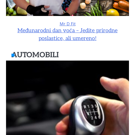
Mr D Fit
Međunarodni dan voća – Jedite prirodne
poslastice, ali umereno!
AUTOMOBILI