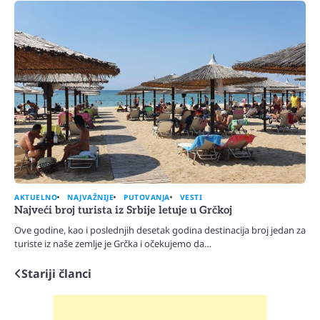
AKTUELNO
NAJVAŽNIJE
PUTOVANJA
VESTI
Najveći broj turista iz Srbije letuje u Grčkoj
Ove godine, kao i poslednjih desetak godina destinacija broj jedan za
turiste iz naše zemlje je Grčka i očekujemo da…
Stariji članci
Navigacija
člancima