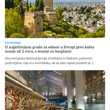
PUTOVANJA
U najjeftinijem gradu za odmor u Evropi pivo košta
manje od 2 evra, a muzeji su besplatni
Ova evropska destinacija nije smeštena u hladnim, pasivnim
područjima, nije ni u komšiluku, ali se zato isplati posetiti je. I…