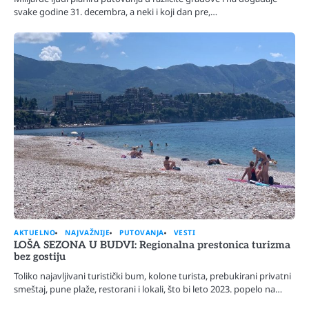
svake godine 31. decembra, a neki i koji dan pre,…
AKTUELNO
NAJVAŽNIJE
PUTOVANJA
VESTI
LOŠA SEZONA U BUDVI: Regionalna prestonica turizma
bez gostiju
Toliko najavljivani turistički bum, kolone turista, prebukirani privatni
smeštaj, pune plaže, restorani i lokali, što bi leto 2023. popelo na…