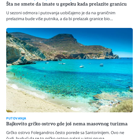
Šta ne smete da imate u gepeku kada prelazite granicu
U sezoni odmora i putovanja uobičajeno je da na graničnim
prelazima bude više putnika, a da bi prelazak granice bio…
PUTOVANJA
Bajkovito grčko ostrvo gde još nema masovnog turizma
Grčko ostrvo Folegandros često porede sa Santorinijem. Ovo ne
čudi, budući da se to grčko ostrvo nalazi u istoj grupa…