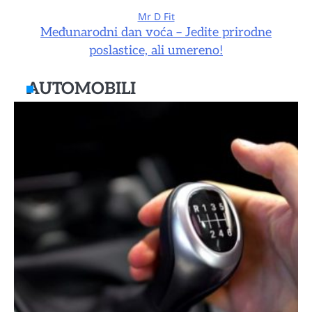
Mr D Fit
Međunarodni dan voća – Jedite prirodne
poslastice, ali umereno!
AUTOMOBILI