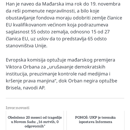
Han je naveo da Mađarska ima rok do 19. novembra
da reši pomenute nepravilnosti, a bilo koje
obustavljanje fondova moraju odobriti zemlje članice
EU kvalifikovanom većinom koja podrazumeva
saglasnost 55 odsto zemalja, odnosno 15 od 27
članica EU, uz uslov da to predstavlja 65 odsto
stanovništva Unije.
Evropska komisija optužuje mađarskog premijera
Viktora Orbana za „urušavanje demokratskih
institucija, preuzimanje kontrole nad medijima i
kršenje prava manjina“, dok Orban negira optužbe
Brisela, navodi AP.
Izvor:novosti
Obeleženo 20 meseci od tragedije
PONOŠ: UKP je terenska
u Novom Sadu: „16 mrtvih, 0
ispostava Informera
odgovornih“