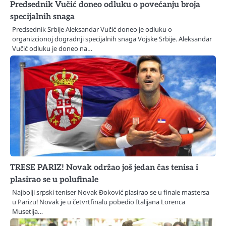
Predsednik Vučić doneo odluku o povećanju broja
specijalnih snaga
Predsednik Srbije Aleksandar Vučić doneo je odluku o
organizcionoj dogradnji specijalnih snaga Vojske Srbije. Aleksandar
Vučić odluku je doneo na…
TRESE PARIZ! Novak održao još jedan čas tenisa i
plasirao se u polufinale
Najbolji srpski teniser Novak Đoković plasirao se u finale mastersa
u Parizu! Novak je u četvrtfinalu pobedio Italijana Lorenca
Musetija…