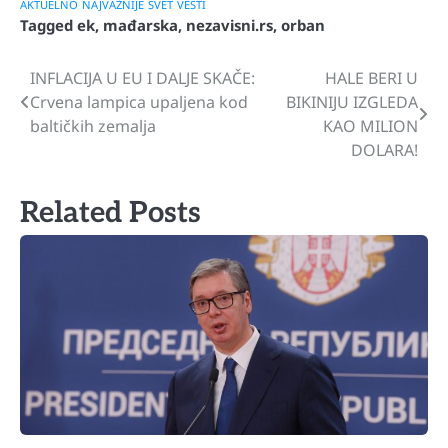
AKTUELNO
NAJVAŽNIJE
SVET
VESTI
Tagged
ek
,
mađarska
,
nezavisni.rs
,
orban
INFLACIJA U EU I DALJE SKAČE:
HALE BERI U
Navigacija
Crvena lampica upaljena kod
BIKINIJU IZGLEDA
članaka
baltičkih zemalja
KAO MILION
DOLARA!
Related Posts