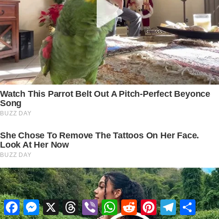
Facebook
Messenger
X
Threads
Viber
WhatsApp
Reddit
Pinterest
Telegram
Share