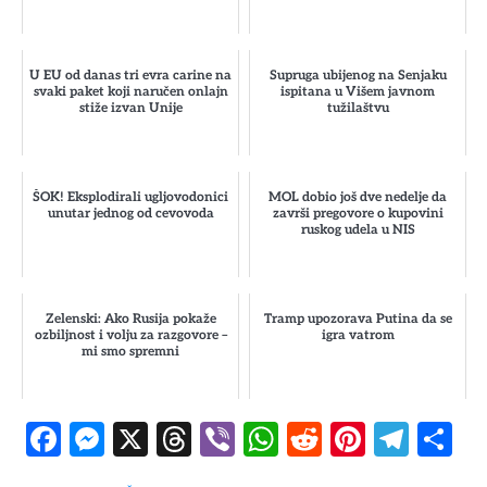
U EU od danas tri evra carine na
Supruga ubijenog na Senjaku
svaki paket koji naručen onlajn
ispitana u Višem javnom
stiže izvan Unije
tužilaštvu
ŠOK! Eksplodirali ugljovodonici
MOL dobio još dve nedelje da
unutar jednog od cevovoda
završi pregovore o kupovini
ruskog udela u NIS
Zelenski: Ako Rusija pokaže
Tramp upozorava Putina da se
ozbiljnost i volju za razgovore –
igra vatrom
mi smo spremni
Facebook
Messenger
X
Threads
Viber
WhatsApp
Reddit
Pintere
Tele
S