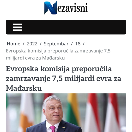
Skip
to
content
Home
2022
Septembar
18
Evropska komisija preporučila zamrzavanje 7,5
milijardi evra za Mađarsku
Evropska komisija preporučila
zamrzavanje 7,5 milijardi evra za
Mađarsku