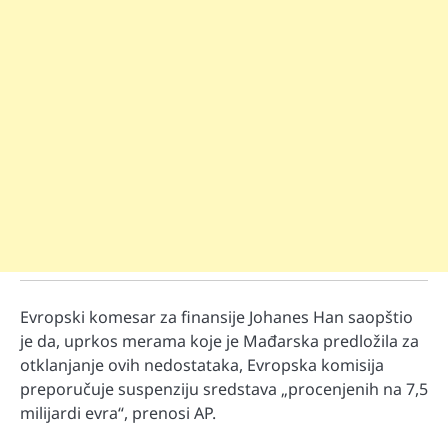
Evropski komesar za finansije Johanes Han saopštio
je da, uprkos merama koje je Mađarska predložila za
otklanjanje ovih nedostataka, Evropska komisija
preporučuje suspenziju sredstava „procenjenih na 7,5
milijardi evra“, prenosi AP.