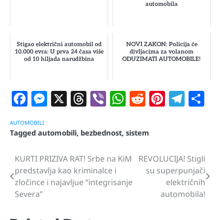
automobila
Stigao električni automobil od
NOVI ZAKON: Policija će
10.000 evra: U prva 24 časa više
divljacima za volanom
od 10 hiljada narudžbina
ODUZIMATI AUTOMOBILE!
Facebook
Messenger
X
Threads
Viber
WhatsApp
Reddit
Pintere
Tele
S
AUTOMOBILI
Tagged
automobili
,
bezbednost
,
sistem
KURTI PRIZIVA RAT! Srbe na KiM
REVOLUCIJA! Stigli
Navigacija
predstavlja kao kriminalce i
su superpunjači
članaka
zločince i najavljue “integrisanje
električnih
Severa”
automobila!