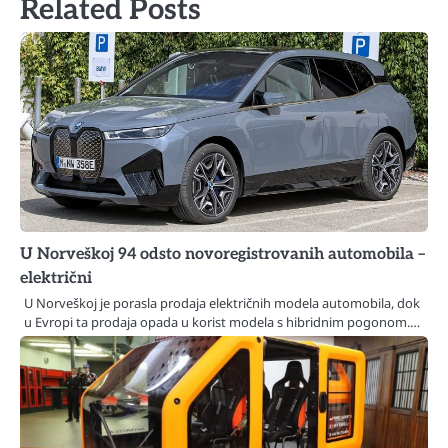
Related Posts
U Norveškoj 94 odsto novoregistrovanih automobila –
električni
U Norveškoj je porasla prodaja električnih modela automobila, dok
u Evropi ta prodaja opada u korist modela s hibridnim pogonom.…