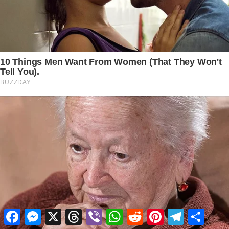
Facebook
Messenger
X
Threads
Viber
WhatsApp
Reddit
Pinterest
Telegram
Share