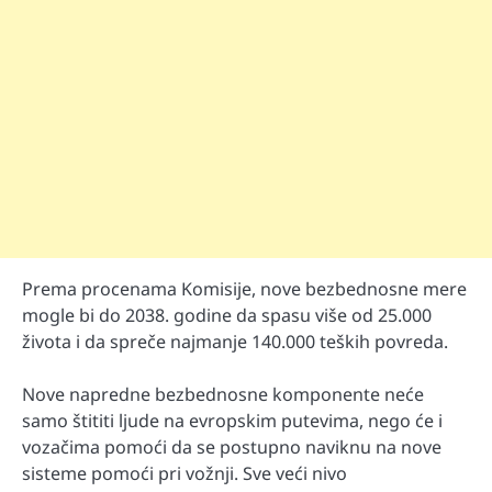
Prema procenama Komisije, nove bezbednosne mere
mogle bi do 2038. godine da spasu više od 25.000
života i da spreče najmanje 140.000 teških povreda.
Nove napredne bezbednosne komponente neće
samo štititi ljude na evropskim putevima, nego će i
vozačima pomoći da se postupno naviknu na nove
sisteme pomoći pri vožnji. Sve veći nivo