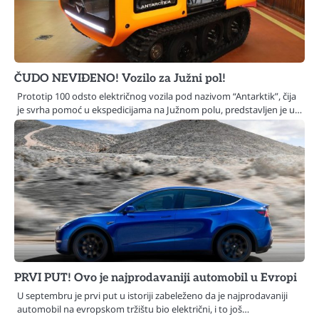
ČUDO NEVIĐENO! Vozilo za Južni pol!
Prototip 100 odsto električnog vozila pod nazivom “Antarktik”, čija
je svrha pomoć u ekspedicijama na Južnom polu, predstavljen je u…
PRVI PUT! Ovo je najprodavaniji automobil u Evropi
U septembru je prvi put u istoriji zabeleženo da je najprodavaniji
automobil na evropskom tržištu bio električni, i to još…