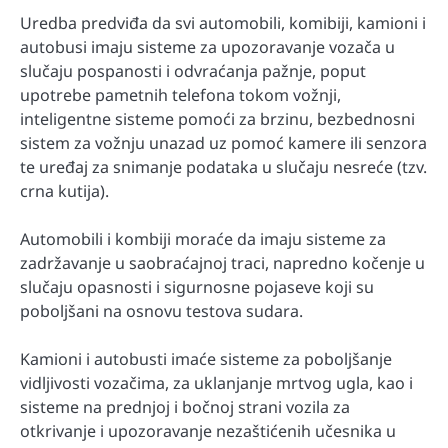
Uredba predviđa da svi automobili, komibiji, kamioni i
autobusi imaju sisteme za upozoravanje vozača u
slučaju pospanosti i odvraćanja pažnje, poput
upotrebe pametnih telefona tokom vožnji,
inteligentne sisteme pomoći za brzinu, bezbednosni
sistem za vožnju unazad uz pomoć kamere ili senzora
te uređaj za snimanje podataka u slučaju nesreće (tzv.
crna kutija).
Automobili i kombiji moraće da imaju sisteme za
zadržavanje u saobraćajnoj traci, napredno kočenje u
slučaju opasnosti i sigurnosne pojaseve koji su
poboljšani na osnovu testova sudara.
Kamioni i autobusti imaće sisteme za poboljšanje
vidljivosti vozačima, za uklanjanje mrtvog ugla, kao i
sisteme na prednjoj i bočnoj strani vozila za
otkrivanje i upozoravanje nezaštićenih učesnika u