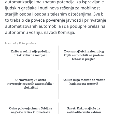
automatizacije ima znatan potencijal za ispravljanje
ljudskih grešaka i nudi nova rešenja za mobilnost
starijih osoba i osoba s telesnim oštećenjima. Sve bi
to trebalo da poveća poverenje javnosti i prihvatanje
automatizovanih automobila i da podupre prelaz na
autonomnu vožnju, navodi Komisija.
Izvor: n1 / Foto: pixabay
Zašto u vožnji nije poželjno
Ovo su najčešći razlozi zbog
držati ruku na menjaču
kojih automobili ne prolaze
tehnički pregled
U Norveškoj 94 odsto
Koliko dugo možete da vozite
novoregistrovanih automobila –
kada ste na rezervi?
električni
Ovim polovnjacima u Srbiji se
Savet: Kako najbrže da
najčešće lažira kilometraža
rashladite vrelu kabinu