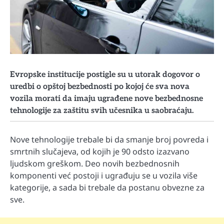
Evropske institucije postigle su u utorak dogovor o
uredbi o opštoj bezbednosti po kojoj će sva nova
vozila morati da imaju ugrađene nove bezbednosne
tehnologije za zaštitu svih učesnika u saobraćaju.
Nove tehnologije trebale bi da smanje broj povreda i
smrtnih slučajeva, od kojih je 90 odsto izazvano
ljudskom greškom. Deo novih bezbednosnih
komponenti već postoji i ugrađuju se u vozila više
kategorije, a sada bi trebale da postanu obvezne za
sve.