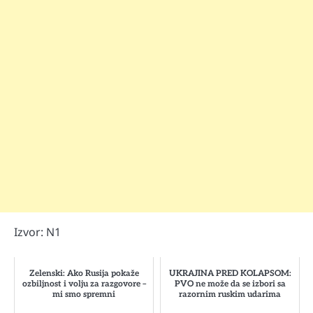
Izvor:
N1
Zelenski: Ako Rusija pokaže
UKRAJINA PRED KOLAPSOM:
ozbiljnost i volju za razgovore –
PVO ne može da se izbori sa
mi smo spremni
razornim ruskim udarima