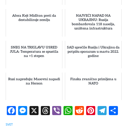
Afera Kejt Midlton preti da
NAJVEĆI NAPAD NA
destabilizuje zemlju
UKRAJINU: Rusija
bombardovala 118 naselja,
uništena infrastruktura
SNEG NA TRIGLAVU USRED
SAD sprečile Rusiju i Ukrajinu da
JULA: Temperatura se spustila
potpišu sporazum u martu 2022.
na +1 stepen
godine
Rusi napreduju: Masovni napadi
Finska zvanično primljena u
na Herson
NATO
Facebook
Messenger
X
Threads
Viber
WhatsApp
Reddit
Pintere
Tele
S
SVET