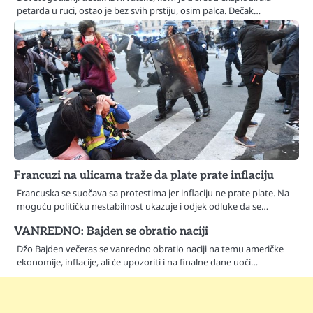
petarda u ruci, ostao je bez svih prstiju, osim palca. Dečak…
Francuzi na ulicama traže da plate prate inflaciju
Francuska se suočava sa protestima jer inflaciju ne prate plate. Na
moguću političku nestabilnost ukazuje i odjek odluke da se…
VANREDNO: Bajden se obratio naciji
Džo Bajden večeras se vanredno obratio naciji na temu američke
ekonomije, inflacije, ali će upozoriti i na finalne dane uoči…