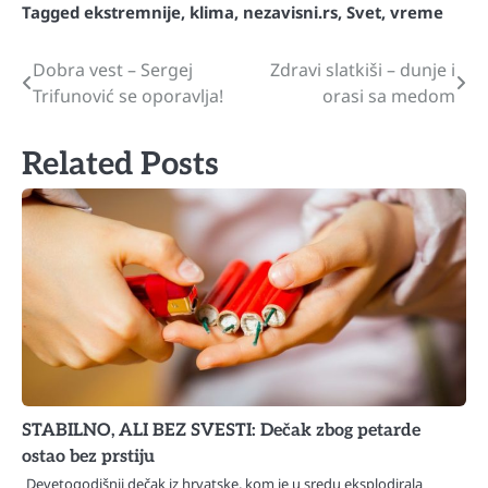
Tagged
ekstremnije
,
klima
,
nezavisni.rs
,
Svet
,
vreme
Dobra vest – Sergej
Zdravi slatkiši – dunje i
Navigacija
Trifunović se oporavlja!
orasi sa medom
članaka
Related Posts
STABILNO, ALI BEZ SVESTI: Dečak zbog petarde
ostao bez prstiju
Devetogodišnji dečak iz hrvatske, kom je u sredu eksplodirala