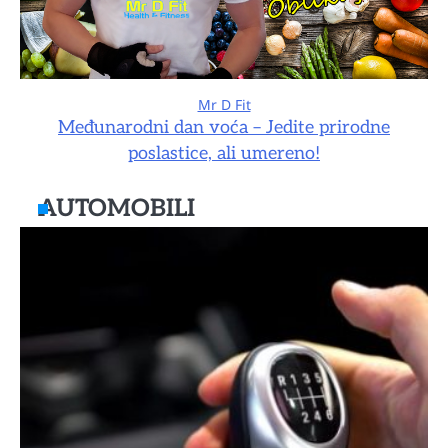
Mr D Fit
Međunarodni dan voća – Jedite prirodne
poslastice, ali umereno!
AUTOMOBILI