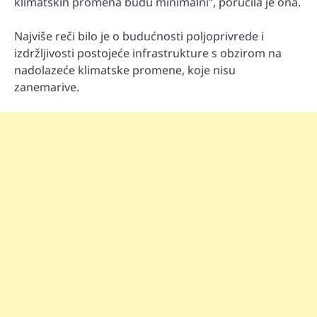
klimatskih promena budu minimalni”, poručila je ona.
Najviše reči bilo je o budućnosti poljoprivrede i
izdržljivosti postojeće infrastrukture s obzirom na
nadolazeće klimatske promene, koje nisu
zanemarive.