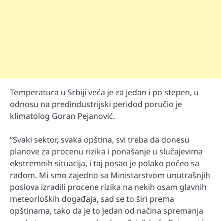
Temperatura u Srbiji veća je za jedan i po stepen, u
odnosu na predindustrijski peridod poručio je
klimatolog Goran Pejanović.
“Svaki sektor, svaka opština, svi treba da donesu
planove za procenu rizika i ponašanje u slučajevima
ekstremnih situacija, i taj posao je polako počeo sa
radom. Mi smo zajedno sa Ministarstvom unutrašnjih
poslova izradili procene rizika na nekih osam glavnih
meteorloških događaja, sad se to širi prema
opštinama, tako da je to jedan od načina spremanja