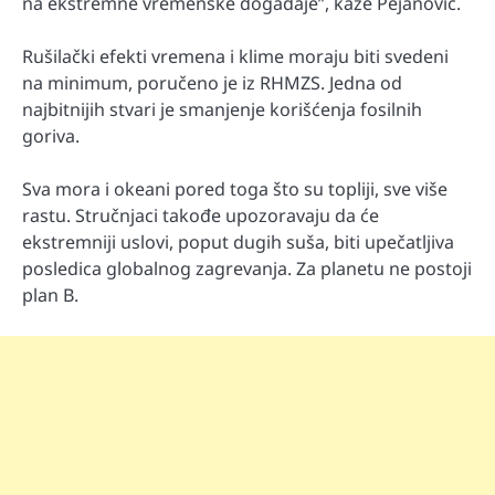
na ekstremne vremenske događaje”, kaže Pejanović.
Rušilački efekti vremena i klime moraju biti svedeni
na minimum, poručeno je iz RHMZS. Jedna od
najbitnijih stvari je smanjenje korišćenja fosilnih
goriva.
Sva mora i okeani pored toga što su topliji, sve više
rastu. Stručnjaci takođe upozoravaju da će
ekstremniji uslovi, poput dugih suša, biti upečatljiva
posledica globalnog zagrevanja. Za planetu ne postoji
plan B.