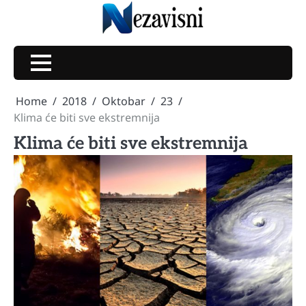
Skip
to
content
Home
2018
Oktobar
23
Klima će biti sve ekstremnija
Klima će biti sve ekstremnija