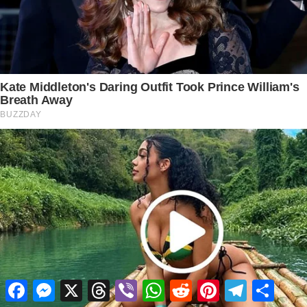
Facebook
Messenger
X
Threads
Viber
WhatsApp
Reddit
Pinterest
Telegram
Share