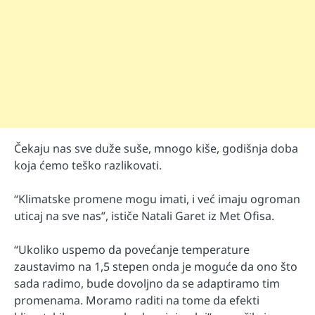
Čekaju nas sve duže suše, mnogo kiše, godišnja doba
koja ćemo teško razlikovati.
“Klimatske promene mogu imati, i već imaju ogroman
uticaj na sve nas”, ističe Natali Garet iz Met Ofisa.
“Ukoliko uspemo da povećanje temperature
zaustavimo na 1,5 stepen onda je moguće da ono što
sada radimo, bude dovoljno da se adaptiramo tim
promenama. Moramo raditi na tome da efekti