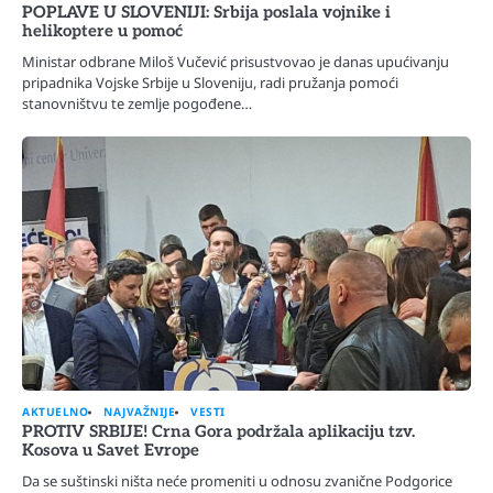
POPLAVE U SLOVENIJI: Srbija poslala vojnike i
helikoptere u pomoć
Ministar odbrane Miloš Vučević prisustvovao je danas upućivanju
pripadnika Vojske Srbije u Sloveniju, radi pružanja pomoći
stanovništvu te zemlje pogođene…
AKTUELNO
NAJVAŽNIJE
VESTI
PROTIV SRBIJE! Crna Gora podržala aplikaciju tzv.
Kosova u Savet Evrope
Da se suštinski ništa neće promeniti u odnosu zvanične Podgorice