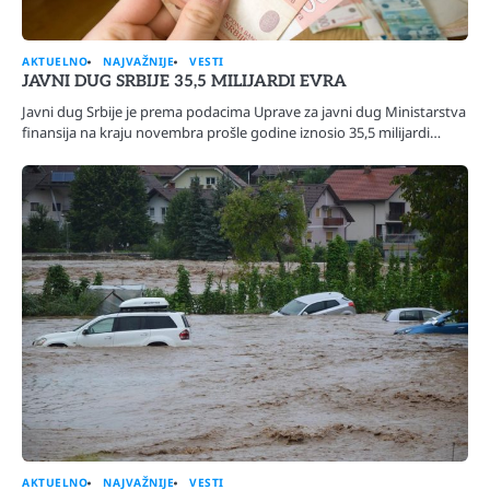
AKTUELNO
NAJVAŽNIJE
VESTI
JAVNI DUG SRBIJE 35,5 MILIJARDI EVRA
Javni dug Srbije je prema podacima Uprave za javni dug Ministarstva
finansija na kraju novembra prošle godine iznosio 35,5 milijardi…
AKTUELNO
NAJVAŽNIJE
VESTI