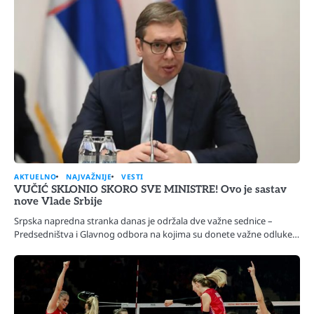
AKTUELNO
NAJVAŽNIJE
VESTI
VUČIĆ SKLONIO SKORO SVE MINISTRE! Ovo je sastav
nove Vlade Srbije
Srpska napredna stranka danas je održala dve važne sednice –
Predsedništva i Glavnog odbora na kojima su donete važne odluke…