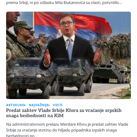
prema Srbiji, ni po odlasku Mila Đukanovića sa vlasti, potvrdilo…
AKTUELNO
NAJVAŽNIJE
VESTI
Predat zahtev Vlade Srbije Kforu za vraćanje srpskih
snaga bezbednosti na KiM
Na administrativnom prelazu Merdare Kforu je predat zahtev Vlade
Srbije za vraćanje stotinu do hiljadu pripadnika srpskih snaga
bezbednosti po…