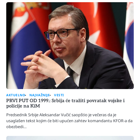
AKTUELNO
NAJVAŽNIJE
VESTI
PRVI PUT OD 1999.: Srbija će tražiti povratak vojske i
policije na KiM
Predsednik Srbije Aleksandar Vučić saopštio je večeras da je
usaglašen tekst kojim će biti upućen zahtev komandantu KFOR-a da
obezbedi…