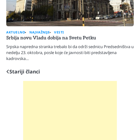
AKTUELNO
NAJVAŽNIJE
VESTI
Srbija novu Vladu dobija na Svetu Petku
Srpska napredna stranka trebalo bi da održi sednicu Predsedništva u
nedelju 23. oktobra, posle koje će javnosti biti predstavljena
kadrovska…
Stariji članci
Navigacija
člancima