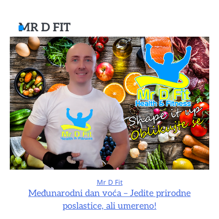
MR D FIT
Mr D Fit
Međunarodni dan voća – Jedite prirodne
poslastice, ali umereno!