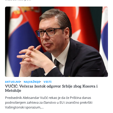
AKTUELNO
NAJVAŽNIJE
VESTI
VUČIĆ: Večeras žestok odgovor Srbije zbog Kosova i
Metohije
Predsednik Aleksandar Vučić rekao je da će Priština danas
podnošenjem zahteva za članstvo u EU i zvanično prekršiti
Vašingtonski sporazum,…