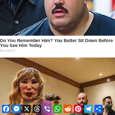
Facebook
Messenger
X
Threads
Viber
WhatsApp
Reddit
Pinterest
Telegram
Share