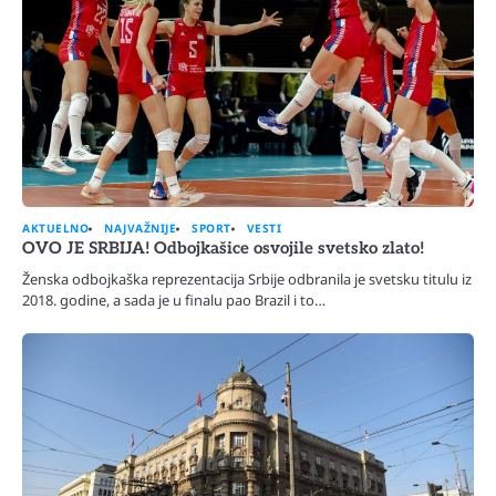
AKTUELNO
NAJVAŽNIJE
SPORT
VESTI
OVO JE SRBIJA! Odbojkašice osvojile svetsko zlato!
Ženska odbojkaška reprezentacija Srbije odbranila je svetsku titulu iz
2018. godine, a sada je u finalu pao Brazil i to…