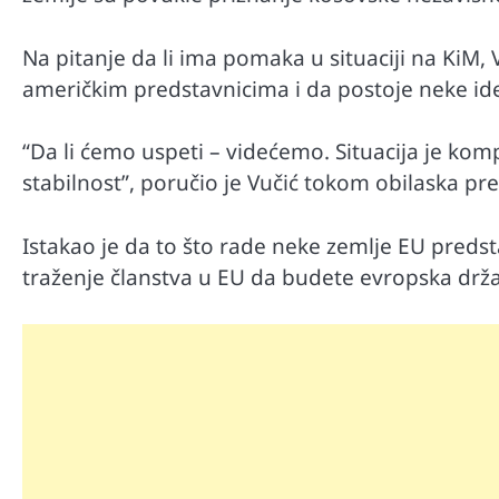
Na pitanje da li ima pomaka u situaciji na KiM, 
američkim predstavnicima i da postoje neke ide
“Da li ćemo uspeti – videćemo. Situacija je ko
stabilnost”, poručio je Vučić tokom obilaska pr
Istakao je da to što rade neke zemlje EU predst
traženje članstva u EU da budete evropska drž
Automobili
Zašto u vožnji nije poželjno držat
menjaču