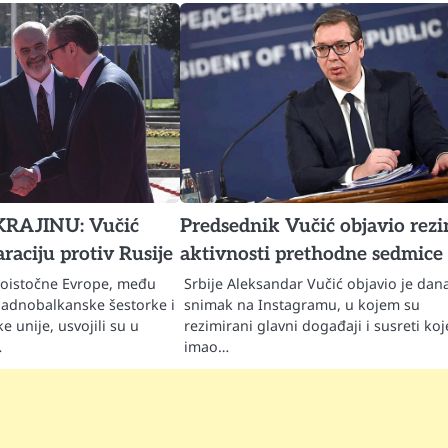
KRAJINU: Vučić
Predsednik Vučić objavio rez
raciju protiv Rusije
aktivnosti prethodne sedmice
ugoistočne Evrope, među
Srbije Aleksandar Vučić objavio je dan
apadnobalkanske šestorke i
snimak na Instagramu, u kojem su
e unije, usvojili su u
rezimirani glavni događaji i susreti koj
…
imao…