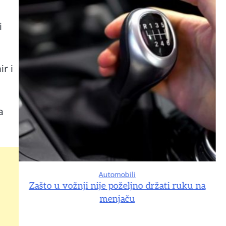
i
r i
a
Automobili
na
Zašto u vožnji nije poželjno držati ruku na
menjaču