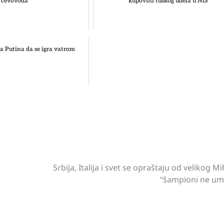
cevovoda
kupovini ruskog udela u NIS
 Putina da se igra vatrom
st
gram
hare
Srbija, Italija i svet se opraštaju od velikog Mi
“šampioni ne um