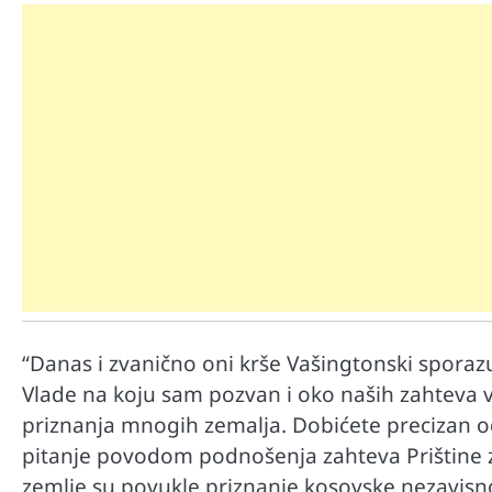
Mr D Fit
Međunarodni dan voća – Jedite 
poslastice, ali umereno!
“Danas i zvanično oni krše Vašingtonski spora
Vlade na koju sam pozvan i oko naših zahteva ve
priznanja mnogih zemalja. Dobićete precizan o
pitanje povodom podnošenja zahteva Prištine za 
zemlje su povukle priznanje kosovske nezavisno