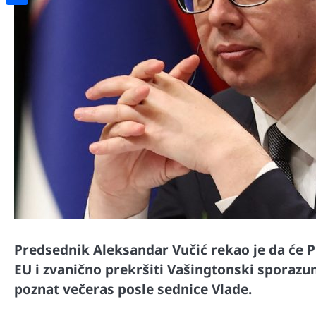
Share
Predsednik Aleksandar Vučić rekao je da će 
EU i zvanično prekršiti Vašingtonski sporaz
poznat večeras posle sednice Vlade.