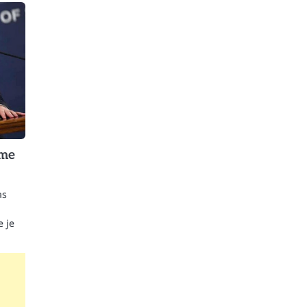
ime
as
e je