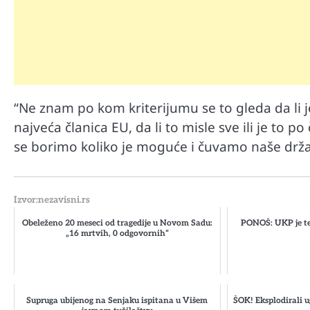
“Ne znam po kom kriterijumu se to gleda da li je 
najveća članica EU, da li to misle sve ili je to
se borimo koliko je moguće i čuvamo naše državn
Izvor:nezavisni.rs
Obeleženo 20 meseci od tragedije u Novom Sadu:
PONOŠ: UKP je te
„16 mrtvih, 0 odgovornih“
Supruga ubijenog na Senjaku ispitana u Višem
ŠOK! Eksplodirali u