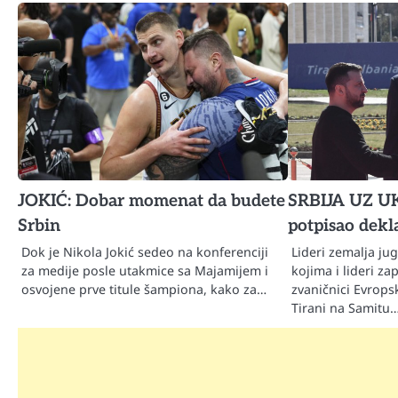
JOKIĆ: Dobar momenat da budete
SRBIJA UZ U
Srbin
potpisao dekla
Dok je Nikola Jokić sedeo na konferenciji
Lideri zemalja j
za medije posle utakmice sa Majamijem i
kojima i lideri z
osvojene prve titule šampiona, kako za…
zvaničnici Evropsk
Tirani na Samitu