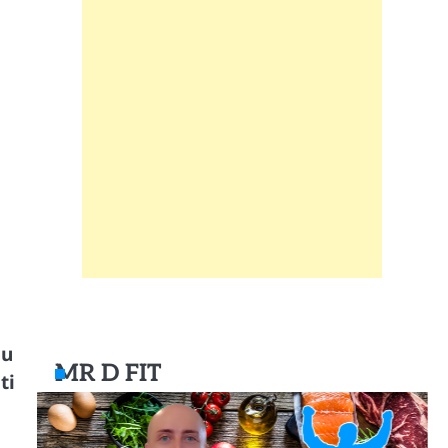
 u
MR D FIT
ti