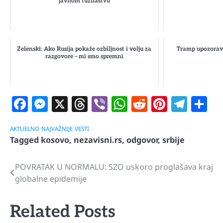
javnom tužilaštvu
Zelenski: Ako Rusija pokaže ozbiljnost i volju za
Tramp upozorava
razgovore – mi smo spremni
Facebook
Messenger
X
Threads
Viber
WhatsApp
Reddit
Pintere
Tele
S
AKTUELNO
NAJVAŽNIJE
VESTI
Tagged
kosovo
,
nezavisni.rs
,
odgovor
,
srbije
POVRATAK U NORMALU: SZO uskoro proglašava kraj
Navigacija
globalne epidemije
članaka
Related Posts