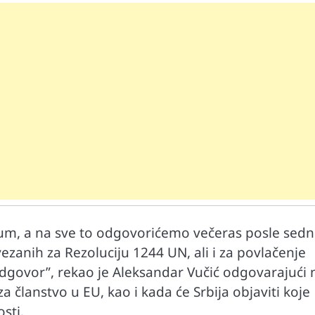
Mr D Fit
prirodne
Međunarodni dan voća – Jedite prirodn
poslastice, ali umereno!
zum, a na sve to odgovorićemo večeras posle sedn
zanih za Rezoluciju 1244 UN, ali i za povlačenje
dgovor”, rekao je Aleksandar Vučić odgovarajući 
članstvo u EU, kao i kada će Srbija objaviti koje
sti.