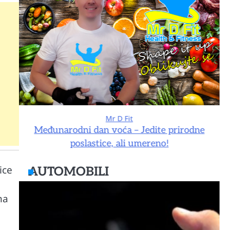
Mr D Fit
e
Međunarodni dan voća – Jedite prirodne
poslastice, ali umereno!
ice
AUTOMOBILI
na