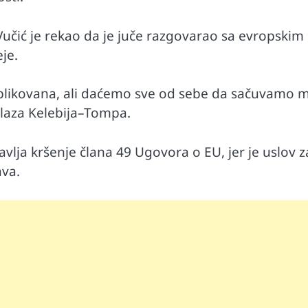
Vučić je rekao da je juče razgovarao sa evropskim 
je.
mplikovana, ali daćemo sve od sebe da sačuvamo mi
elaza Kelebija–Tompa.
avlja kršenje člana 49 Ugovora o EU, jer je uslov z
ava.
Automobili
i ruku na
Zašto u vožnji nije poželjno držati ruku 
menjaču