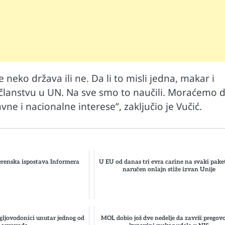
neko država ili ne. Da li to misli jedna, makar i
 po članstvu u UN. Na sve smo to naučili. Moraćemo 
e i nacionalne interese”, zaključio je Vučić.
renska ispostava Informera
U EU od danas tri evra carine na svaki paket
naručen onlajn stiže izvan Unije
gljovodonici unutar jednog od
MOL dobio još dve nedelje da završi pregov