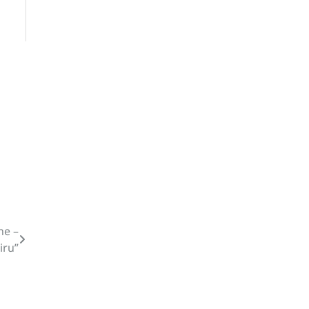
he –
iru”