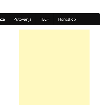
eza
Putovanja
TECH
Horoskop