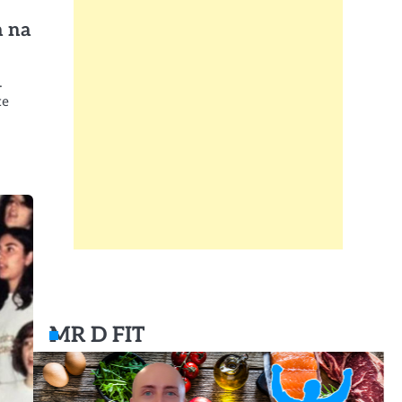
a na
.
ce
MR D FIT