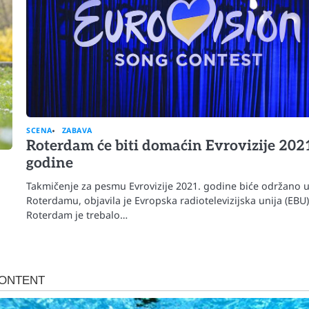
SCENA
ZABAVA
Roterdam će biti domaćin Evrovizije 202
godine
Takmičenje za pesmu Evrovizije 2021. godine biće održano 
Roterdamu, objavila je Evropska radiotelevizijska unija (EBU)
Roterdam je trebalo…