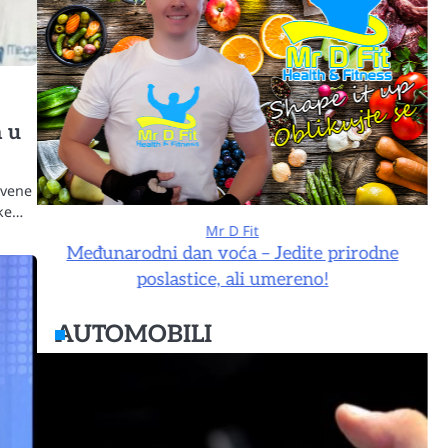
n u
tvene
jke…
Mr D Fit
e
Međunarodni dan voća – Jedite prirodne
poslastice, ali umereno!
AUTOMOBILI