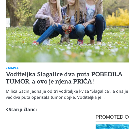
ZABAVA
Voditeljka Slagalice dva puta POBEDILA
TUMOR, a ovo je njena PRIČA!
Milica Gacin jedna je od tri voditeljke kviza “Slagalica”, a ona je
već dva puta operisala tumor dojke. Voditeljka je…
Stariji članci
Navigacija
člancima