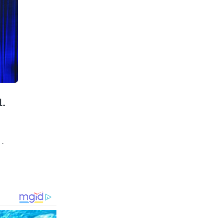
1.
u
 .