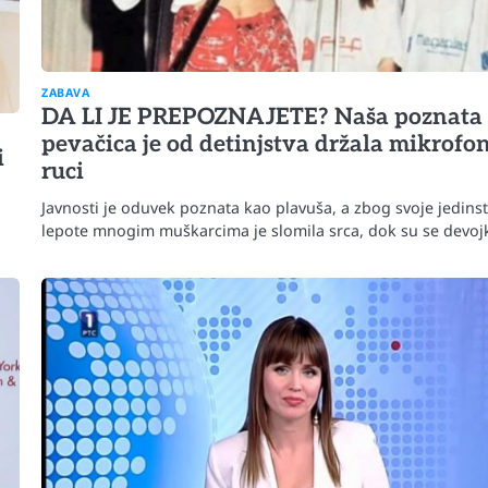
ZABAVA
DA LI JE PREPOZNAJETE? Naša poznata
pevačica je od detinjstva držala mikrofo
i
ruci
Javnosti je oduvek poznata kao plavuša, a zbog svoje jedins
lepote mnogim muškarcima je slomila srca, dok su se devo
Mr D Fit
prirodne
Međunarodni dan voća – Jedite prirodn
poslastice, ali umereno!