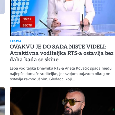
ZABAVA
OVAKVU JE DO SADA NISTE VIDELI:
Atraktivna voditeljka RTS-a ostavlja bez
daha kada se skine
Lepa voditeljka Dnevnika RTS-a Aneta Kovačić spada među
najlepše domaće voditeljke, jer svojom pojavom nikog ne
ostavlja ravnodušnim. Gledaoci koji…
Automobili
i ruku na
Zašto u vožnji nije poželjno držati ruku 
menjaču