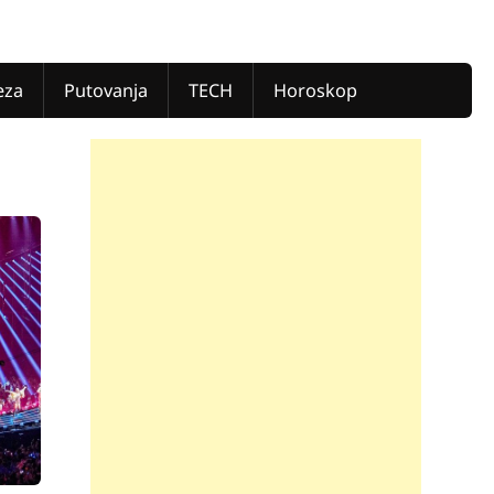
eza
Putovanja
TECH
Horoskop