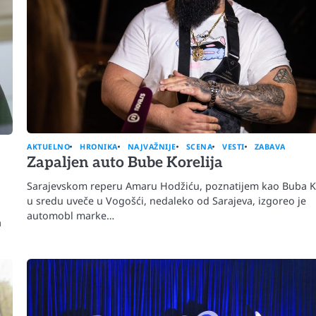
AKTUELNO
HRONIKA
NAJVAŽNIJE
SCENA
VESTI
ZABAVA
Zapaljen auto Bube Korelija
Sarajevskom reperu Amaru Hodžiću, poznatijem kao Buba Ko
u sredu uveče u Vogošći, nedaleko od Sarajeva, izgoreo je
automobl marke…
a