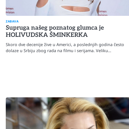
ZABAVA
Supruga našeg poznatog glumca je
HOLIVUDSKA ŠMINKERKA
Skoro dve decenije žive u Americi, a poslednjih godina često
dolaze u Srbiju zbog rada na filmu i serijama. Veliku…
Automobili
Zašto u vožnji nije poželjno držat
menjaču