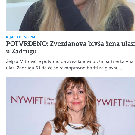
RIJALITI
SCENA
POTVRĐENO: Zvezdanova bivša žena ulaz
u Zadrugu
Željko Mitrović je potvrdio da Zvezdanova bivša partnerka Ana
ulazi Zadrugu 6 i da će se ravnopravno boriti za glavnu…
Mr D Fit
Međunarodni dan voća – Jedite 
poslastice, ali umereno!