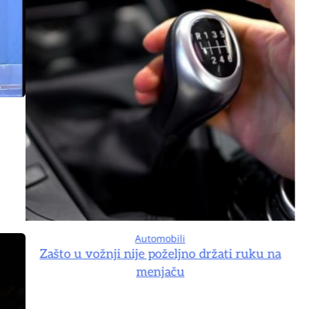
Automobili
na
Zašto u vožnji nije poželjno držati ruku na
menjaču