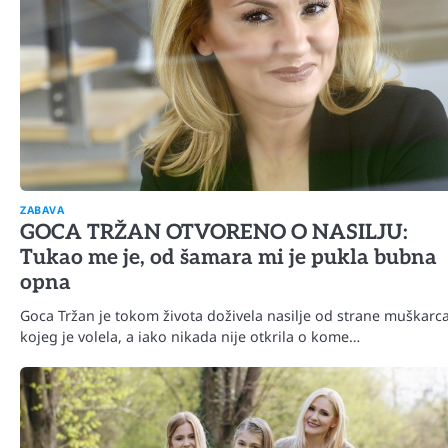
ZABAVA
GOCA TRŽAN OTVORENO O NASILJU:
Tukao me je, od šamara mi je pukla bubna
opna
Goca Tržan je tokom života doživela nasilje od strane muškarc
kojeg je volela, a iako nikada nije otkrila o kome…