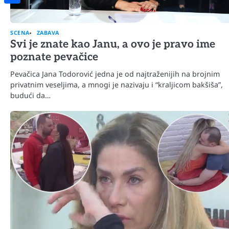
Share
SCENA
ZABAVA
Svi je znate kao Janu, a ovo je pravo ime
poznate pevačice
Pevačica Jana Todorović jedna je od najtraženijih na brojnim
privatnim veseljima, a mnogi je nazivaju i “kraljicom bakšiša”,
budući da…