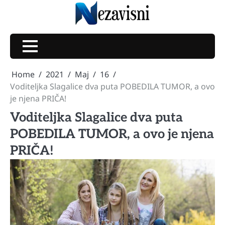
Skip
to
content
Home
2021
Maj
16
Voditeljka Slagalice dva puta POBEDILA TUMOR, a ovo
je njena PRIČA!
Voditeljka Slagalice dva puta
POBEDILA TUMOR, a ovo je njena
PRIČA!