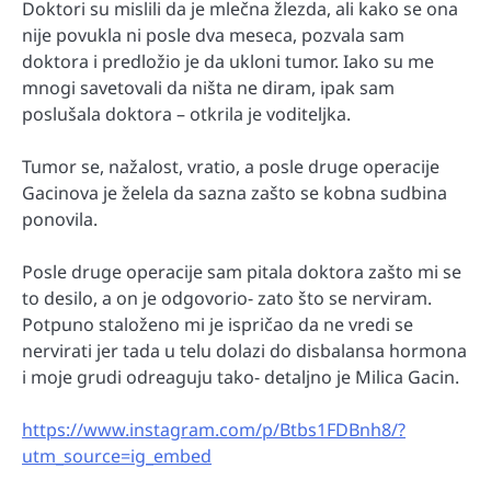
Doktori su mislili da je mlečna žlezda, ali kako se ona
nije povukla ni posle dva meseca, pozvala sam
doktora i predložio je da ukloni tumor. Iako su me
mnogi savetovali da ništa ne diram, ipak sam
poslušala doktora – otkrila je voditeljka.
Tumor se, nažalost, vratio, a posle druge operacije
Gacinova je želela da sazna zašto se kobna sudbina
ponovila.
Posle druge operacije sam pitala doktora zašto mi se
to desilo, a on je odgovorio- zato što se nerviram.
Potpuno staloženo mi je ispričao da ne vredi se
nervirati jer tada u telu dolazi do disbalansa hormona
i moje grudi odreaguju tako- detaljno je Milica Gacin.
https://www.instagram.com/p/Btbs1FDBnh8/?
utm_source=ig_embed