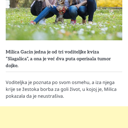
Milica Gacin jedna je od tri voditeljke kviza
“Slagalica”, a ona je već dva puta operisala tumor
dojke.
Voditeljka je poznata po svom osmehu, a iza njega
krije se žestoka borba za goli život, u kojoj je, Milica
pokazala da je neustrašiva.