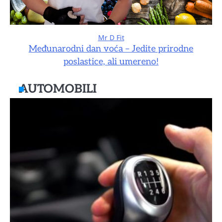
Mr D Fit
Međunarodni dan voća – Jedite prirodne
poslastice, ali umereno!
AUTOMOBILI