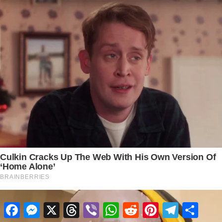
Facebook
Messenger
X
Threads
Viber
WhatsApp
Reddit
Pinterest
Telegram
Share