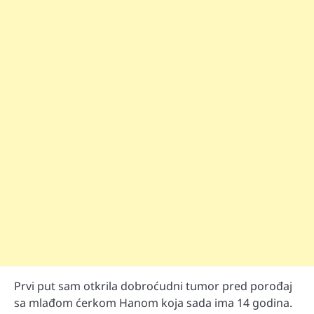
Prvi put sam otkrila dobroćudni tumor pred porođaj
sa mlađom ćerkom Hanom koja sada ima 14 godina.