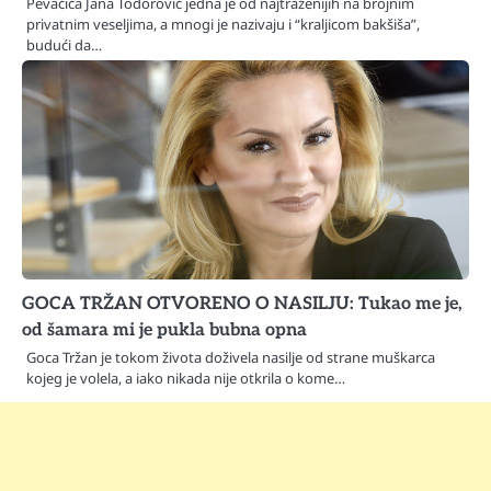
Pevačica Jana Todorović jedna je od najtraženijih na brojnim
privatnim veseljima, a mnogi je nazivaju i “kraljicom bakšiša”,
budući da…
GOCA TRŽAN OTVORENO O NASILJU: Tukao me je,
od šamara mi je pukla bubna opna
Goca Tržan je tokom života doživela nasilje od strane muškarca
kojeg je volela, a iako nikada nije otkrila o kome…