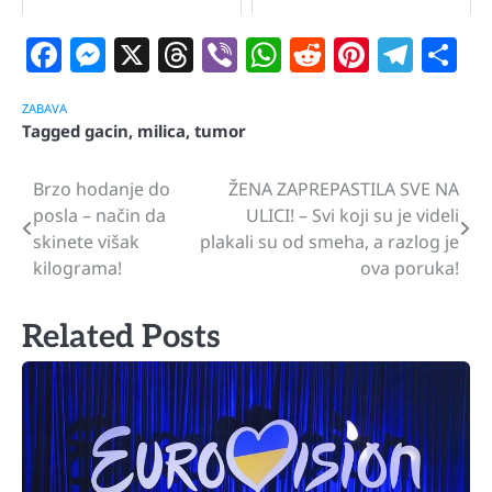
Facebook
Messenger
X
Threads
Viber
WhatsApp
Reddit
Pintere
Tele
S
ZABAVA
Tagged
gacin
,
milica
,
tumor
Brzo hodanje do
ŽENA ZAPREPASTILA SVE NA
Navigacija
posla – način da
ULICI! – Svi koji su je videli
članaka
skinete višak
plakali su od smeha, a razlog je
kilograma!
ova poruka!
Related Posts