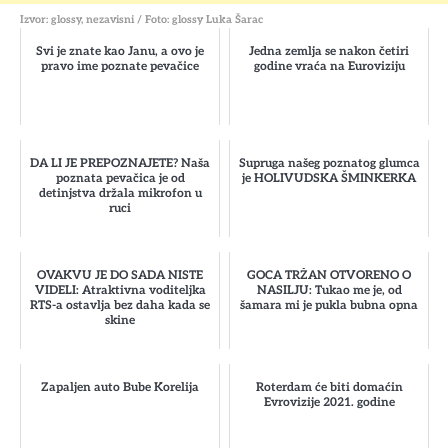
Izvor: glossy, nezavisni / Foto: glossy Luka Šarac
Svi je znate kao Janu, a ovo je
Jedna zemlja se nakon četiri
pravo ime poznate pevačice
godine vraća na Euroviziju
DA LI JE PREPOZNAJETE? Naša
Supruga našeg poznatog glumca
poznata pevačica je od
je HOLIVUDSKA ŠMINKERKA
detinjstva držala mikrofon u
ruci
OVAKVU JE DO SADA NISTE
GOCA TRŽAN OTVORENO O
VIDELI: Atraktivna voditeljka
NASILJU: Tukao me je, od
RTS-a ostavlja bez daha kada se
šamara mi je pukla bubna opna
skine
Zapaljen auto Bube Korelija
Roterdam će biti domaćin
Evrovizije 2021. godine