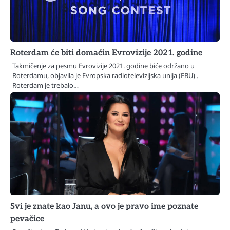
Roterdam će biti domaćin Evrovizije 2021. godine
Takmičenje za pesmu Evrovizije 2021. godine biće održano u
Roterdamu, objavila je Evropska radiotelevizijska unija (EBU) .
Roterdam je trebalo…
Svi je znate kao Janu, a ovo je pravo ime poznate
pevačice