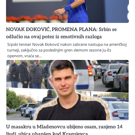
NOVAK ĐOKOVIĆ, PROMENA PLANA: Srbin se
odlučio na ovaj potez iz emotivnih razloga
Srpski teniser Novak Đoković nakon zabrane nastupa na američkoj
turneji, zaključno sa poslednjim gren slemom sezone Ju-Es
openom, vraća se…
U masakru u Mladenovcu ubijeno osam, ranjeno 14
ljudi, ubica uhapšen kod Kragujevca