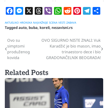
Facebook
Messenger
X
Threads
Viber
WhatsApp
Reddit
Pintere
Tele
S
AKTUELNO
HRONIKA
NAJVAŽNIJE
SCENA
VESTI
ZABAVA
Tagged
auto
,
buba
,
koreli
,
nezavisni.rs
Ovo su
OVO SIGURNO NISTE ZNALI: Vuk
Navigacija
simptomi
Karadžić je bio mason, imao
članaka
produženog
trinaestoro dece i bio
kovida
GRADONAČELNIK BEOGRADA!
Related Posts