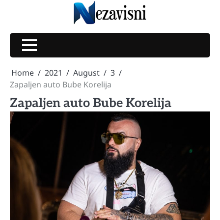
Skip
to
content
Home
2021
August
3
Zapaljen auto Bube Korelija
Zapaljen auto Bube Korelija