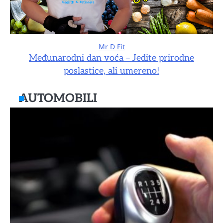
Mr D Fit
Međunarodni dan voća – Jedite prirodne
poslastice, ali umereno!
AUTOMOBILI