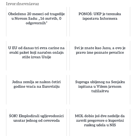
Izvor:dnevniavaz
Obeleženo 20 meseci od tragedije
PONOŠ: UKP je terenska
u Novom Sadu: „16 mrtvih, 0
ispostava Informera
odgovornih“
U EU od danas tri evra carine na
Svi je znate kao Janu, a ovo je
svaki paket koji naručen onlajn
pravo ime poznate pevačice
stiže izvan Unije
Jedna zemlja se nakon četiri
Supruga ubijenog na Senjaku
godine vraća na Euroviziju
ispitana u Višem javnom
tužilaštvu
ŠOK! Eksplodirali ugljovodonici
MOL dobio još dve nedelje da
unutar jednog od cevovoda
završi pregovore o kupovini
ruskog udela u NIS