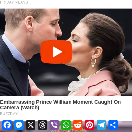
Facebook
Messenger
X
Threads
Viber
WhatsApp
Reddit
Pinterest
Telegram
Share