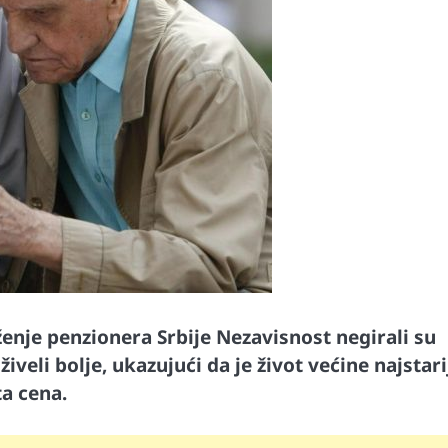
enje penzionera Srbije Nezavisnost negirali su
iveli bolje, ukazujući da je život većine najstari
ta cena.