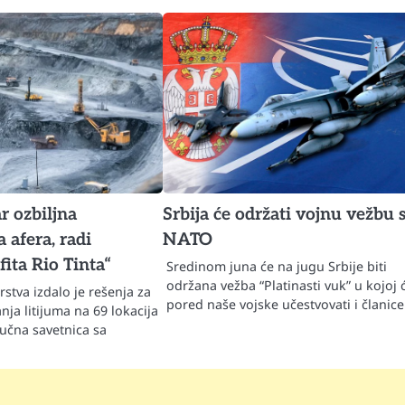
r ozbiljna
Srbija će održati vojnu vežbu 
 afera, radi
NATO
ita Rio Tinta“
Sredinom juna će na jugu Srbije biti
održana vežba “Platinasti vuk” u kojoj 
rstva izdalo je rešenja za
pored naše vojske učestvovati i članic
nja litijuma na 69 lokacija
aučna savetnica sa