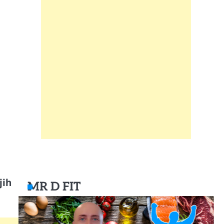
jih
MR D FIT