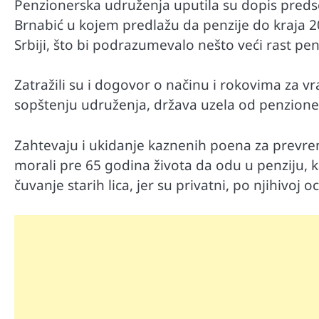
Penzionerska udruženja uputila su dopis predse
Brnabić u kojem predlažu da penzije do kraja 
Srbiji, što bi podrazumevalo nešto veći rast pe
Zatražili su i dogovor o načinu i rokovima za v
sopštenju udruženja, država uzela od penzioner
Zahtevaju i ukidanje kaznenih poena za prevreme
morali pre 65 godina života da odu u penziju, 
čuvanje starih lica, jer su privatni, po njihivoj o
Automobili
Zašto u vožnji nije poželjno držat
menjaču