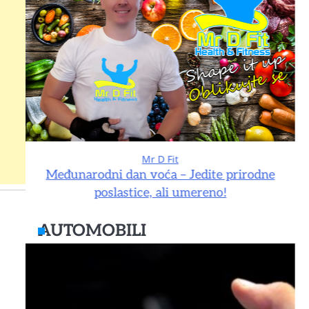
Mr D Fit
e
Međunarodni dan voća – Jedite prirodne
poslastice, ali umereno!
AUTOMOBILI