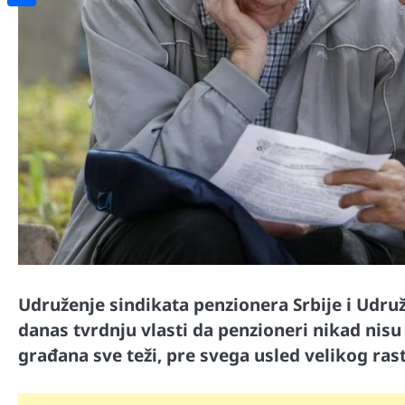
Share
Udruženje sindikata penzionera Srbije i Udruž
danas tvrdnju vlasti da penzioneri nikad nisu ž
građana sve teži, pre svega usled velikog ras