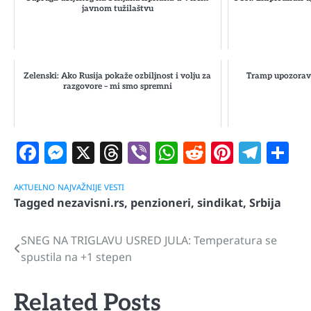
javnom tužilaštvu
Zelenski: Ako Rusija pokaže ozbiljnost i volju za
Tramp upozorava
razgovore – mi smo spremni
Facebook
Messenger
X
Threads
Viber
WhatsApp
Reddit
Pintere
Tele
S
AKTUELNO
NAJVAŽNIJE
VESTI
Tagged
nezavisni.rs
,
penzioneri
,
sindikat
,
Srbija
SNEG NA TRIGLAVU USRED JULA: Temperatura se
Navigacija
spustila na +1 stepen
članaka
Related Posts