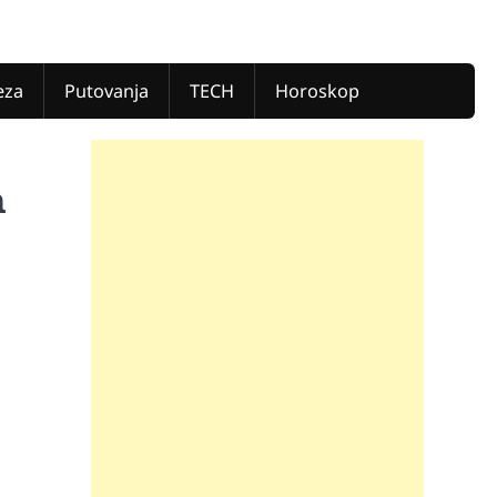
eza
Putovanja
TECH
Horoskop
a