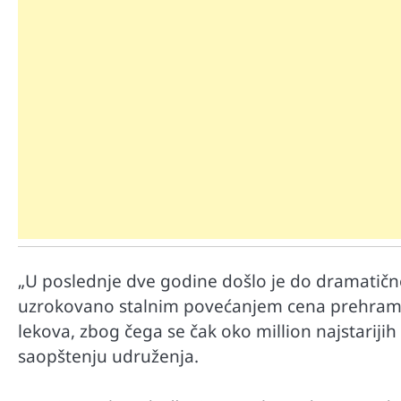
Mr D Fit
Međunarodni dan voća – Jedite 
poslastice, ali umereno!
„U poslednje dve godine došlo je do dramatič
uzrokovano stalnim povećanjem cena prehrambe
lekova, zbog čega se čak oko million najstarijih
saopštenju udruženja.