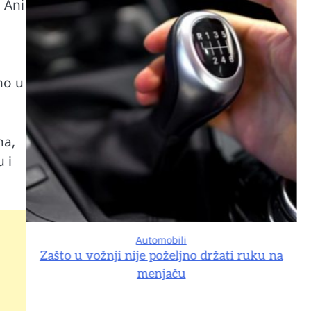
 Ani
no u
na,
 i
Automobili
na
Zašto u vožnji nije poželjno držati ruku na
menjaču