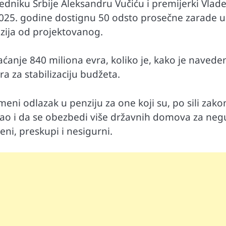
dniku Srbije Aleksandru Vučiću i premijerki Vlade
2025. godine dostignu 50 odsto prosečne zarade u
nzija od projektovanog.
raćanje 840 miliona evra, koliko je, kako je navede
a za stabilizaciju budžeta.
ni odlazak u penziju za one koji su, po sili zako
kao i da se obezbedi više državnih domova za negu
ceni, preskupi i nesigurni.
Automobili
i ruku na
Zašto u vožnji nije poželjno držati ruku 
menjaču