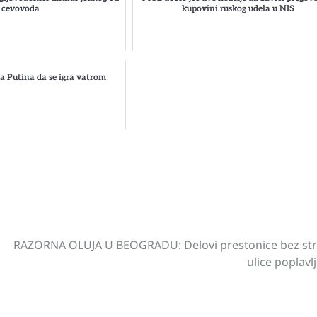
cevovoda
kupovini ruskog udela u NIS
 Putina da se igra vatrom
st
gram
hare
RAZORNA OLUJA U BEOGRADU: Delovi prestonice bez str
ulice poplavl