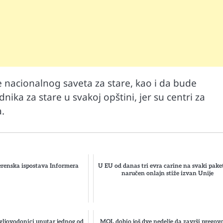
 nacionalnog saveta za stare, kao i da bude
nika za stare u svakoj opštini, jer su centri za
.
renska ispostava Informera
U EU od danas tri evra carine na svaki paket
naručen onlajn stiže izvan Unije
gljovodonici unutar jednog od
MOL dobio još dve nedelje da završi pregov