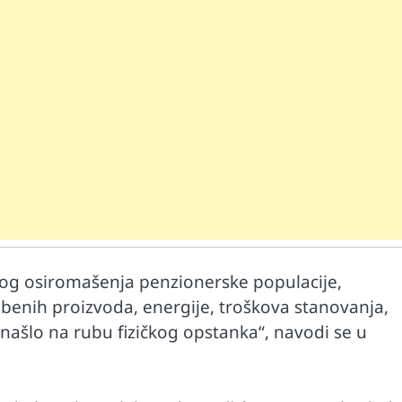
Mr D Fit
prirodne
Međunarodni dan voća – Jedite prirodn
poslastice, ali umereno!
nog osiromašenja penzionerske populacije,
nih proizvoda, energije, troškova stanovanja,
 našlo na rubu fizičkog opstanka“, navodi se u