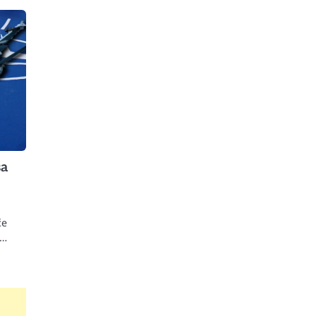
sa
će
e…