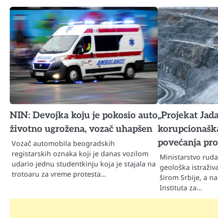
NIN: Devojka koju je pokosio auto
„Projekat Jada
životno ugrožena, vozač uhapšen
korupcionaška
povećanja prof
Vozač automobila beogradskih
registarskih oznaka koji je danas vozilom
Ministarstvo ruda
udario jednu studentkinju koja je stajala na
geološka istraživa
trotoaru za vreme protesta…
širom Srbije, a n
Instituta za…