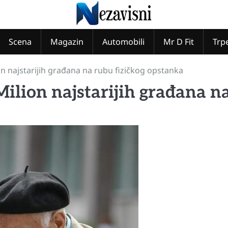
Scena
Magazin
Automobili
Mr D Fit
Trp
 najstarijih građana na rubu fizičkog opstanka
ion najstarijih građana n