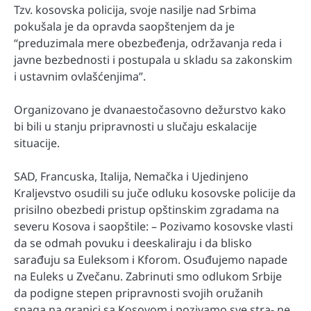
Tzv. kosovska policija, svoje nasilje nad Srbima
pokušala je da opravda saopštenjem da je
“preduzimala mere obezbeđenja, održavanja reda i
javne bezbednosti i postupala u skladu sa zakonskim
i ustavnim ovlašćenjima”.
Organizovano je dvanaestočasovno dežurstvo kako
bi bili u stanju pripravnosti u slučaju eskalacije
situacije.
SAD, Francuska, Italija, Nemačka i Ujedinjeno
Kraljevstvo osudili su juče odluku kosovske policije da
prisilno obezbedi pristup opštinskim zgradama na
severu Kosova i saopštile: – Pozivamo kosovske vlasti
da se odmah povuku i deeskaliraju i da blisko
sarađuju sa Euleksom i Kforom. Osuđujemo napade
na Euleks u Zvečanu. Zabrinuti smo odlukom Srbije
da podigne stepen pripravnosti svojih oružanih
snaga na granici sa Kosovom i pozivamo sve stra- ne