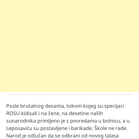
Posle brutalnog desanta, tokom kojeg su specijaci
ROSU kidisali i na žene, na desetine naših
sunarodnika primljeno je s povredama u bolnicu, a u
Leposaviću su postavljene i barikade. Škole ne rade.
Narod je odlučan da se odbrani od novog talasa