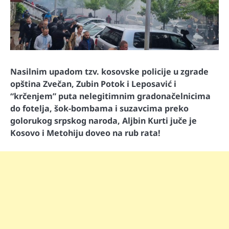
Nasilnim upadom tzv. kosovske policije u zgrade
opština Zvečan, Zubin Potok i Leposavić i
“krčenjem” puta nelegitimnim gradonačelnicima
do fotelja, šok-bombama i suzavcima preko
golorukog srpskog naroda, Aljbin Kurti juče je
Kosovo i Metohiju doveo na rub rata!