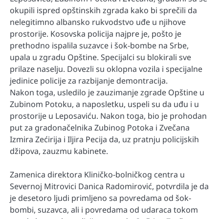
okupili ispred opštinskih zgrada kako bi sprečili da
nelegitimno albansko rukvodstvo uđe u njihove
prostorije. Kosovska policija najpre je, pošto je
prethodno ispalila suzavce i šok-bombe na Srbe,
upala u zgradu Opštine. Specijalci su blokirali sve
prilaze naselju. Dovezli su oklopna vozila i specijalne
jedinice policije za razbijanje demontracija.
Nakon toga, usledilo je zauzimanje zgrade Opštine u
Zubinom Potoku, a naposletku, uspeli su da uđu i u
prostorije u Leposaviću. Nakon toga, bio je prohodan
put za gradonačelnika Zubinog Potoka i Zvečana
Izmira Zećirija i Iljira Pecija da, uz pratnju policijskih
džipova, zauzmu kabinete.
Zamenica direktora Kliničko-bolničkog centra u
Severnoj Mitrovici Danica Radomirović, potvrdila je da
je desetoro ljudi primljeno sa povredama od šok-
bombi, suzavca, ali i povredama od udaraca tokom