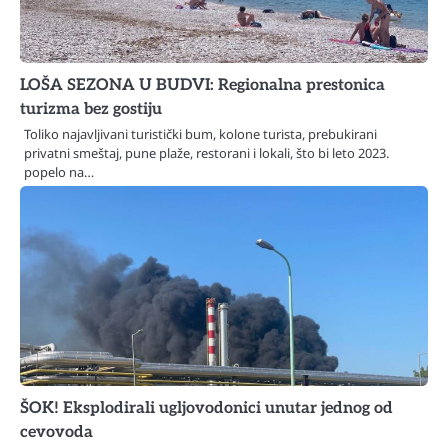
LOŠA SEZONA U BUDVI: Regionalna prestonica
turizma bez gostiju
Toliko najavljivani turistički bum, kolone turista, prebukirani
privatni smeštaj, pune plaže, restorani i lokali, što bi leto 2023.
popelo na…
ŠOK! Eksplodirali ugljovodonici unutar jednog od
cevovoda