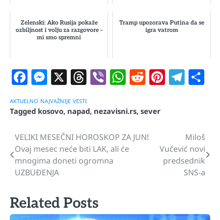
Zelenski: Ako Rusija pokaže
Tramp upozorava Putina da se
ozbiljnost i volju za razgovore –
igra vatrom
mi smo spremni
Facebook
Messenger
X
Threads
Viber
WhatsApp
Reddit
Pintere
Tele
S
AKTUELNO
NAJVAŽNIJE
VESTI
Tagged
kosovo
,
napad
,
nezavisni.rs
,
sever
VELIKI MESEČNI HOROSKOP ZA JUN!
Miloš
Navigacija
Ovaj mesec neće biti LAK, ali će
Vučević novi
članaka
mnogima doneti ogromna
predsednik
UZBUĐENJA
SNS-a
Related Posts