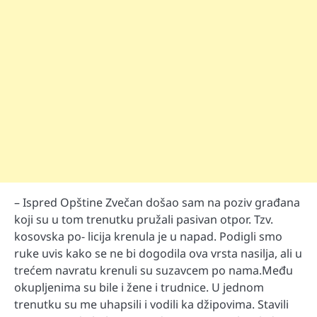
– Ispred Opštine Zvečan došao sam na poziv građana
koji su u tom trenutku pružali pasivan otpor. Tzv.
kosovska po- licija krenula je u napad. Podigli smo
ruke uvis kako se ne bi dogodila ova vrsta nasilja, ali u
trećem navratu krenuli su suzavcem po nama.Među
okupljenima su bile i žene i trudnice. U jednom
trenutku su me uhapsili i vodili ka džipovima. Stavili