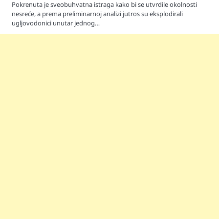
Pokrenuta je sveobuhvatna istraga kako bi se utvrdile okolnosti
nesreće, a prema preliminarnoj analizi jutros su eksplodirali
ugljovodonici unutar jednog…