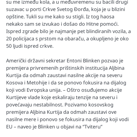
su me između kola, a u međuvremenu su bacili drugi
suzavac u porti Crkve Svetog Đorđa, koja je u blizini
opštine. Tukli su me kako su stigli. Iz tog haosa
nekako sam se izvukao i došao do Hitne pomoći.
Ispred zgrade bilo je najmanje pet blindiranih vozila, a
20 policijaca s prstom na obaraču, a okupljeno je oko
50 ljudi ispred crkve.
Američki državni sekretar Entoni Blinken pozvao je
premijera privremenih prištinskih institucija Aljbina
Kurtija da odmah zaustavi nasilne akcije na severu
Kosova i Metohije i da se ponovo fokusira na dijalog
koji vodi Evropska unija. – Oštro osuđujemo akcije
Kurtijeve vlade koje eskaliraju tenzije na severu i
povećavaju nestabilnost. Pozivamo kosovskog
premijera Aljbina Kurtija da odmah zaustavi ove
nasilne mere i ponovo se fokusira na dijalog koji vodi
EU – naveo je Blinken u objavi na “Tviteru”