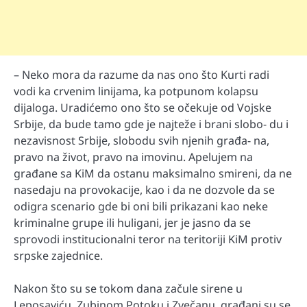
– Neko mora da razume da nas ono što Kurti radi
vodi ka crvenim linijama, ka potpunom kolapsu
dijaloga. Uradićemo ono što se očekuje od Vojske
Srbije, da bude tamo gde je najteže i brani slobo- du i
nezavisnost Srbije, slobodu svih njenih građa- na,
pravo na život, pravo na imovinu. Apelujem na
građane sa KiM da ostanu maksimalno smireni, da ne
nasedaju na provokacije, kao i da ne dozvole da se
odigra scenario gde bi oni bili prikazani kao neke
kriminalne grupe ili huligani, jer je jasno da se
sprovodi institucionalni teror na teritoriji KiM protiv
srpske zajednice.
Nakon što su se tokom dana začule sirene u
Leposaviću, Zubinom Potoku i Zvečanu, građani su se