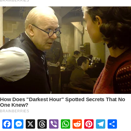
Facebook
Messenger
X
Threads
Viber
WhatsApp
Reddit
Pinterest
Telegram
Share