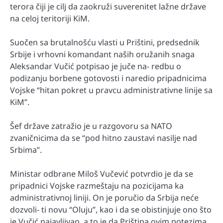
terora čiji je cilj da zaokruži suverenitet lažne države
na celoj teritoriji KiM.
Suočen sa brutalnošću vlasti u Prištini, predsednik
Srbije i vrhovni komandant naših oružanih snaga
Aleksandar Vučić potpisao je juče na- redbu o
podizanju borbene gotovosti i naredio pripadnicima
Vojske “hitan pokret u pravcu administrativne linije sa
KiM”.
Šef države zatražio je u razgovoru sa NATO
zvaničnicima da se “pod hitno zaustavi nasilje nad
Srbima”.
Ministar odbrane Miloš Vučević potvrdio je da se
pripadnici Vojske razmeštaju na pozicijama ka
administrativnoj liniji. On je poručio da Srbija neće
dozvoli- ti novu “Oluju”, kao i da se obistinjuje ono što
je Vučić najavljivao, a to je da Priština ovim potezima