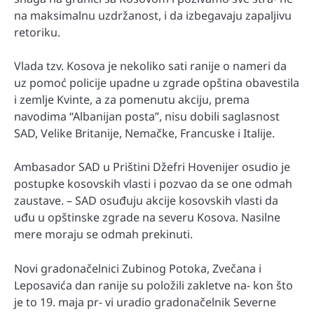
na maksimalnu uzdržanost, i da izbegavaju zapaljivu
retoriku.
Vlada tzv. Kosova je nekoliko sati ranije o nameri da
uz pomoć policije upadne u zgrade opština obavestila
i zemlje Kvinte, a za pomenutu akciju, prema
navodima “Albanijan posta”, nisu dobili saglasnost
SAD, Velike Britanije, Nemačke, Francuske i Italije.
Ambasador SAD u Prištini Džefri Hovenijer osudio je
postupke kosovskih vlasti i pozvao da se one odmah
zaustave. – SAD osuđuju akcije kosovskih vlasti da
uđu u opštinske zgrade na severu Kosova. Nasilne
mere moraju se odmah prekinuti.
Novi gradonačelnici Zubinog Potoka, Zvečana i
Leposavića dan ranije su položili zakletve na- kon što
je to 19. maja pr- vi uradio gradonačelnik Severne