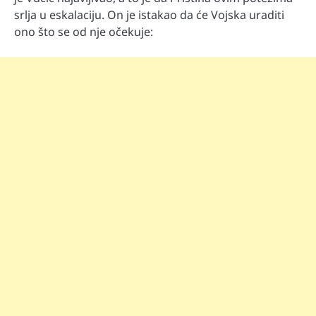
srlja u eskalaciju. On je istakao da će Vojska uraditi
ono što se od nje očekuje: