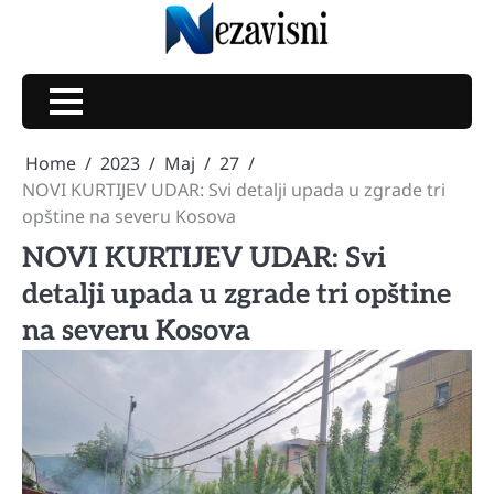
Skip
to
content
Home
2023
Maj
27
NOVI KURTIJEV UDAR: Svi detalji upada u zgrade tri
opštine na severu Kosova
NOVI KURTIJEV UDAR: Svi
detalji upada u zgrade tri opštine
na severu Kosova