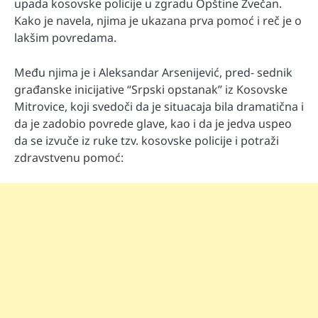
upada kosovske policije u zgradu Opštine Zvečan.
Kako je navela, njima je ukazana prva pomoć i reč je o
lakšim povredama.
Među njima je i Aleksandar Arsenijević, pred- sednik
građanske inicijative “Srpski opstanak” iz Kosovske
Mitrovice, koji svedoči da je situacaja bila dramatična i
da je zadobio povrede glave, kao i da je jedva uspeo
da se izvuče iz ruke tzv. kosovske policije i potraži
zdravstvenu pomoć: