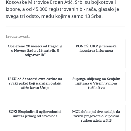
Kosovske Mitrovice Erden Atić. Srbi su bojkotovali
izbore, a od 45.000 registrovanih bi- rača, glasalo je
svega tri odsto, među kojima samo 13 Srba.
Izvor:novosti
Obeleženo 20 meseci od tragedije
PONOŠ: UKP je terenska
u Novom Sadu: „16 mrtvih, 0
ispostava Informera
odgovornih“
U EU od danas tri evra carine na
Supruga ubijenog na Senjaku
svaki paket koji naručen onlajn
ispitana u Višem javnom
stiže izvan Unije
tužilaštvu
ŠOK! Eksplodirali ugljovodonici
MOL dobio još dve nedelje da
unutar jednog od cevovoda
završi pregovore o kupovini
ruskog udela u NIS