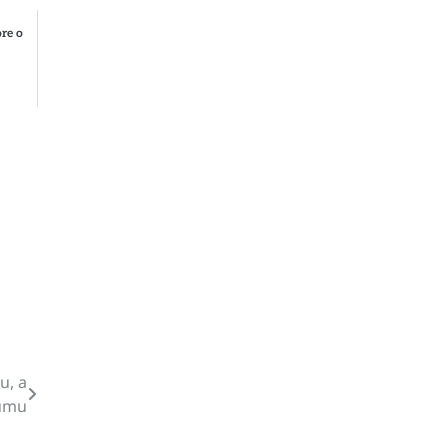
ore o
u, a
umu