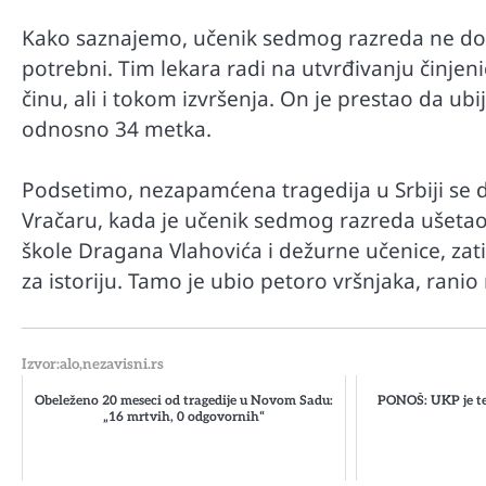
Kako saznajemo, učenik sedmog razreda ne dobi
potrebni. Tim lekara radi na utvrđivanju činjen
činu, ali i tokom izvršenja. On je prestao da ub
odnosno 34 metka.
Podsetimo, nezapamćena tragedija u Srbiji se 
Vračaru, kada je učenik sedmog razreda ušetao
škole Dragana Vlahovića i dežurne učenice, zat
za istoriju. Tamo je ubio petoro vršnjaka, ranio n
Izvor:alo,nezavisni.rs
Obeleženo 20 meseci od tragedije u Novom Sadu:
PONOŠ: UKP je te
„16 mrtvih, 0 odgovornih“