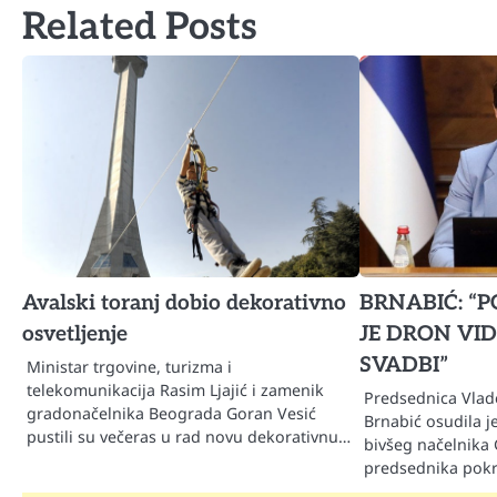
Related Posts
Avalski toranj dobio dekorativno
BRNABIĆ: “P
osvetljenje
JE DRON VI
SVADBI”
Ministar trgovine, turizma i
telekomunikacija Rasim Ljajić i zamenik
Predsednica Vlad
gradonačelnika Beograda Goran Vesić
Brnabić osudila j
pustili su večeras u rad novu dekorativnu…
bivšeg načelnika 
predsednika pokre