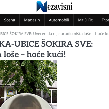
Scena
Magazin
Automobili
Mr D Fit
Trp
 ŠOKIRA SVE: Uveren da nije uradio ništa loše – hoće ku
-UBICE ŠOKIRA SVE:
 loše – hoće kući!