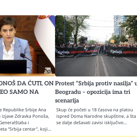
ONOŠ DA ĆUTI, ON
Protest “Srbija protiv nasilja” 
DEO SAMO NA
Beogradu – opozicija ima tri
scenarija
e Republike Srbije Ana
Skup će početi u 18 časova na platou
e izjave Zdravka Ponoša,
ispred Doma Narodne skupštine, a šta
Generalštaba i
se dalje dešavati zavisi isključivo…
ta “Srbija centar”, koji…