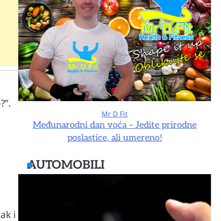
?”.
Mr D Fit
e
Međunarodni dan voća – Jedite prirodne
poslastice, ali umereno!
AUTOMOBILI
ak i