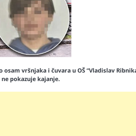
io osam vršnjaka i čuvara u OŠ “Vladislav Ribnik
 ne pokazuje kajanje.