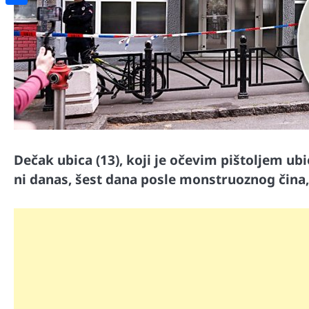
Share
Dečak ubica (13), koji je očevim pištoljem ub
ni danas, šest dana posle monstruoznog čina,