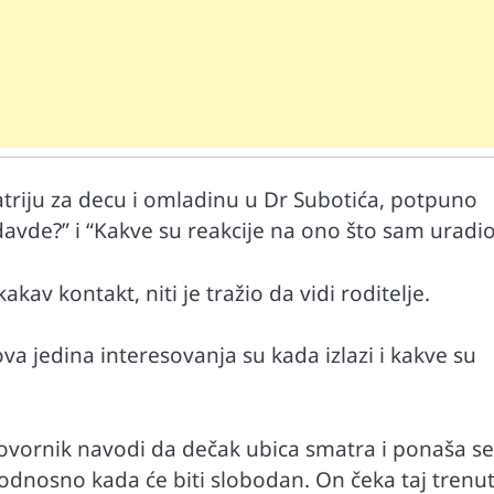
hijatriju za decu i omladinu u Dr Subotića, potpuno
avde?” i “Kakve su reakcije na ono što sam uradio
Mr D Fit
prirodne
Međunarodni dan voća – Jedite prirodn
kav kontakt, niti je tražio da vidi roditelje.
poslastice, ali umereno!
ova jedina interesovanja su kada izlazi i kakve su
govornik navodi da dečak ubica smatra i ponaša se
, odnosno kada će biti slobodan. On čeka taj trenut