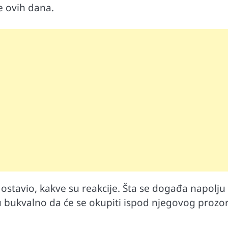
e ovih dana.
Automobili
 ostavio, kakve su reakcije. Šta se događa napolju 
i ruku na
Zašto u vožnji nije poželjno držati ruku 
menjaču
 bukvalno da će se okupiti ispod njegovog prozor