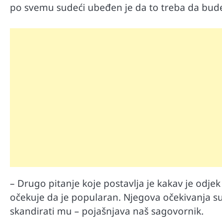
po svemu sudeći ubeđen je da to treba da bud
Automobili
– Drugo pitanje koje postavlja je kakav je odjek
Zašto u vožnji nije poželjno držat
menjaču
očekuje da je popularan. Njegova očekivanja su
skandirati mu – pojašnjava naš sagovornik.