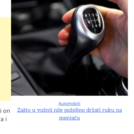
Automobili
i on
na
Zašto u vožnji nije poželjno držati ruku na
menjaču
a i