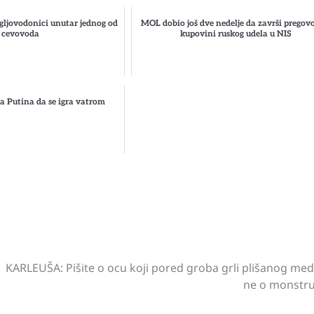
gljovodonici unutar jednog od
MOL dobio još dve nedelje da završi pregov
cevovoda
kupovini ruskog udela u NIS
 Putina da se igra vatrom
st
gram
hare
KARLEUŠA: Pišite o ocu koji pored groba grli plišanog med
ne o monstr