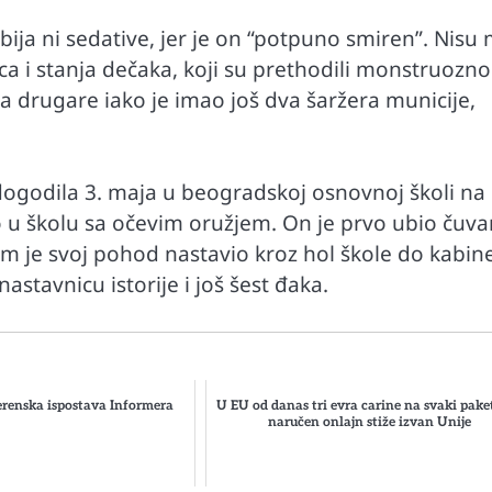
ja ni sedative, jer je on “potpuno smiren”. Nisu
ica i stanja dečaka, koji su prethodili monstruozn
ija drugare iako je imao još dva šaržera municije,
dogodila 3. maja u beogradskoj osnovnoj školi na
 u školu sa očevim oružjem. On je prvo ubio čuva
im je svoj pohod nastavio kroz hol škole do kabin
astavnicu istorije i još šest đaka.
renska ispostava Informera
U EU od danas tri evra carine na svaki paket
naručen onlajn stiže izvan Unije