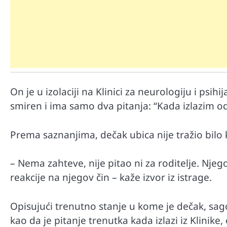
On je u izolaciji na Klinici za neurologiju i psi
smiren i ima samo dva pitanja: “Kada izlazim od
Mr D Fit
Međunarodni dan voća – Jedite 
Prema saznanjima, dečak ubica nije tražio bilo ka
poslastice, ali umereno!
– Nema zahteve, nije pitao ni za roditelje. Njeg
reakcije na njegov čin – kaže izvor iz istrage.
Opisujući trenutno stanje u kome je dečak, sa
kao da je pitanje trenutka kada izlazi iz Klinike