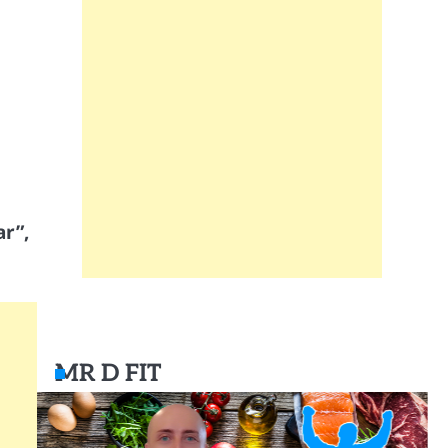
ar”,
MR D FIT