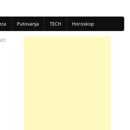
eza
Putovanja
TECH
Horoskop
ći!