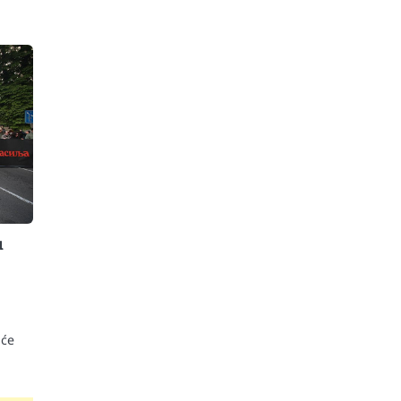
u
 će