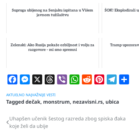
Supruga ubijenog na Senjaku ispitana u Višem
ŠOK! Eksplodirali u
javnom tužilaštvu
Zelenski: Ako Rusija pokaže ozbiljnost i volju za
Tramp upozorava
razgovore – mi smo spremni
Facebook
Messenger
X
Threads
Viber
WhatsApp
Reddit
Pintere
Tele
S
AKTUELNO
NAJVAŽNIJE
VESTI
Tagged
dečak
,
monstrum
,
nezavisni.rs
,
ubica
Uhapšen učenik šestog razreda zbog spiska đaka
Navigacija
koje želi da ubije
članaka