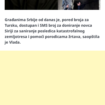
Građanima Srbije od danas je, pored broja za
Tursku, dostupan i SMS broj za doniranje novca
Siriji za saniranje posledica katastrofalnog
zemljotresa i pomoći porodicama žrtava, saopštila
je Vlada.