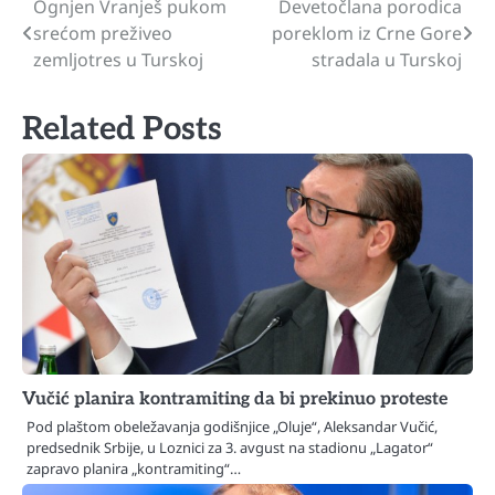
Ognjen Vranješ pukom
Devetočlana porodica
Navigacija
srećom preživeo
poreklom iz Crne Gore
članaka
zemljotres u Turskoj
stradala u Turskoj
Related Posts
Vučić planira kontramiting da bi prekinuo proteste
Pod plaštom obeležavanja godišnjice „Oluje“, Aleksandar Vučić,
predsednik Srbije, u Loznici za 3. avgust na stadionu „Lagator“
zapravo planira „kontramiting“…