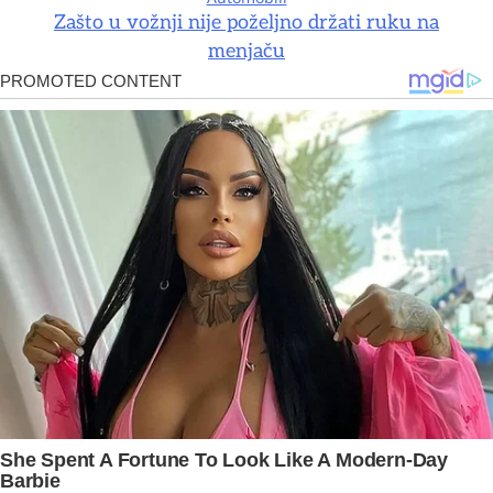
Zašto u vožnji nije poželjno držati ruku na
menjaču