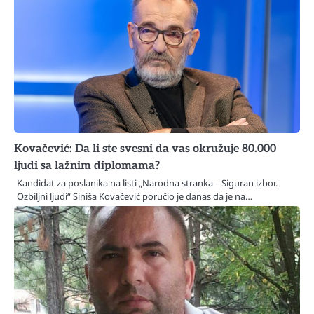
Kovačević: Da li ste svesni da vas okružuje 80.000
ljudi sa lažnim diplomama?
Kandidat za poslanika na listi „Narodna stranka – Siguran izbor.
Ozbiljni ljudi“ Siniša Kovačević poručio je danas da je na…