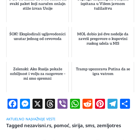
svaki paket koji naručen onlajn
ispitana u Višem javnom
stiže izvan Unije
tužilaštvu
ŠOK! Eksplodirali ugljovodonici
MOL dobio još dve nedelje da
unutar jednog od cevovoda
završi pregovore o kupovini
ruskog udela u NIS
Zelenski: Ako Rusija pokaže
Tramp upozorava Putina da se
ozbiljnost i volju za razgovore –
igra vatrom
mi smo spremni
Facebook
Messenger
X
Threads
Viber
WhatsApp
Reddit
Pintere
Tele
S
AKTUELNO
NAJVAŽNIJE
VESTI
Tagged
nezavisni.rs
,
pomoć
,
sirija
,
sms
,
zemljotres