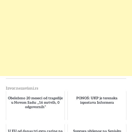
Izvor:nezavisni.rs
Obeleženo 20 meseci od tragedije
PONOŠ: UKP je terenska
u Novom Sadu: „16 mrtvih, 0
ispostava Informera
odgovornih“
U EU od danas tri evra carine na
Supruga ubijenog na Senjaku