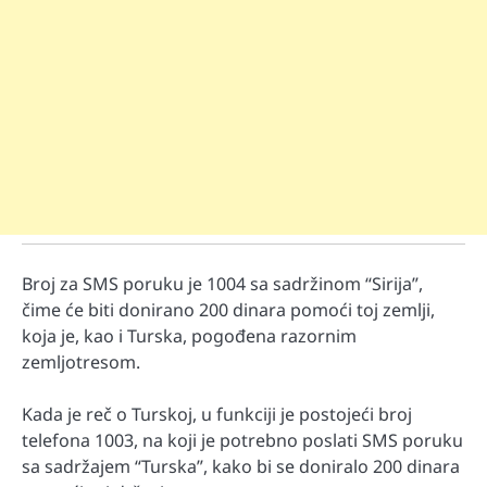
Broj za SMS poruku je 1004 sa sadržinom “Sirija”,
čime će biti donirano 200 dinara pomoći toj zemlji,
koja je, kao i Turska, pogođena razornim
zemljotresom.
Kada je reč o Turskoj, u funkciji je postojeći broj
telefona 1003, na koji je potrebno poslati SMS poruku
sa sadržajem “Turska”, kako bi se doniralo 200 dinara