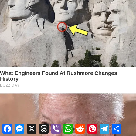
Facebook
Messenger
X
Threads
Viber
WhatsApp
Reddit
Pinterest
Telegram
Share