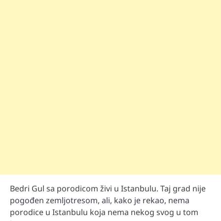
Bedri Gul sa porodicom živi u Istanbulu. Taj grad nije
pogođen zemljotresom, ali, kako je rekao, nema
porodice u Istanbulu koja nema nekog svog u tom