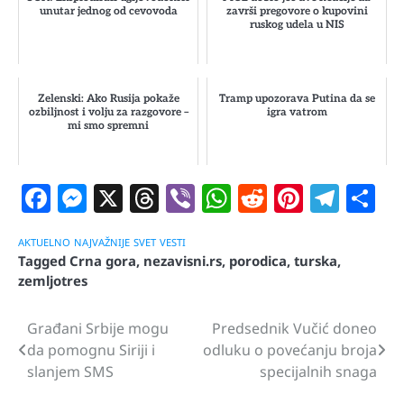
unutar jednog od cevovoda
završi pregovore o kupovini
ruskog udela u NIS
Zelenski: Ako Rusija pokaže
Tramp upozorava Putina da se
ozbiljnost i volju za razgovore –
igra vatrom
mi smo spremni
Facebook
Messenger
X
Threads
Viber
WhatsApp
Reddit
Pintere
Tele
S
AKTUELNO
NAJVAŽNIJE
SVET
VESTI
Tagged
Crna gora
,
nezavisni.rs
,
porodica
,
turska
,
zemljotres
Građani Srbije mogu
Predsednik Vučić doneo
Navigacija
da pomognu Siriji i
odluku o povećanju broja
članaka
slanjem SMS
specijalnih snaga