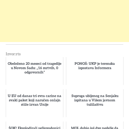
Izvor:rts
Obeleženo 20 meseci od tragedije
PONOŠ: UKP je terenska
u Novom Sadu: „16 mrtvih, 0
ispostava Informera
odgovornih“
U EU od danas tri evra carine na
Supruga ubijenog na Senjaku
svaki paket koji naručen onlajn
ispitana u Višem javnom
stiže izvan Unije
tužilaštvu
ŠOK! Eksplodirali ugljovodonici
MOL dobio još dve nedelje da