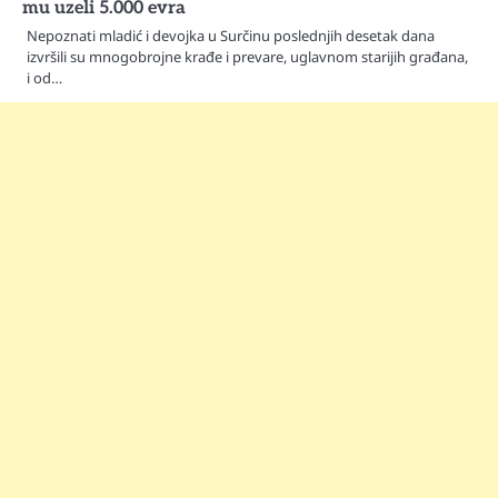
mu uzeli 5.000 evra
Nepoznati mladić i devojka u Surčinu poslednjih desetak dana
izvršili su mnogobrojne krađe i prevare, uglavnom starijih građana,
i od…