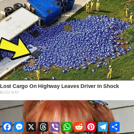
Facebook
Messenger
X
Threads
Viber
WhatsApp
Reddit
Pinterest
Telegram
Share