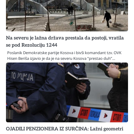
Na severu je lažna država prestala da postoji, vratila
se pod Rezoluciju 1244
Poslanik Demokratske partije Kosova i bivši komandant tzv. OVK
Hisen Beriša izjavio je da je na severu Kosova “prestao duh”…
OJADILI PENZIONERA IZ SURČINA: Lažni geometri