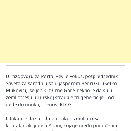
U razgovoru za Portal Revije Fokus, potpredsednik
Saveta za saradnju sa dijasporom Bedri Gul (Šefko
Muković), iseljenik iz Crne Gore, rekao je da su u
zemljotresu u Turskoj stradale tri generacije – od
dede do unuka, prenosi RTCG.
Istakao je da su odmah nakon zemljotresa
kontaktirali ljude u Adani, koja je među pogođenim