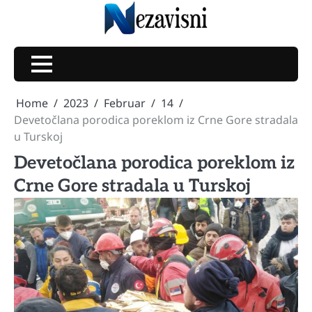
Skip
to
content
Home
2023
Februar
14
Devetočlana porodica poreklom iz Crne Gore stradala
u Turskoj
Devetočlana porodica poreklom iz
Crne Gore stradala u Turskoj