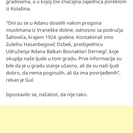
gradovima, a u kojoj živi značajna zajednica poreklom
iz Kolašina.
“Oni su se u Adanu doselili nakon progona
muslimana iz Vraneške doline, odnosno sa područja
Šahovića, krajem 1924. godine. Kontaktirali smo
Zuleihu Hasanbegović Ozbek, predsjednicu
Udruženja ‘Adana Balkan Bosnaklari Dernegi’, koje
okuplja naše ljude u tom gradu. Prve informacije su
bile da je u gradu stanje užasno, ali da su naši ljudi
dobro, da nema poginulih, ali da ima povrijeđenih”,
rekao je Gul.
Ispostavilo se, nažalost, da nije tako.