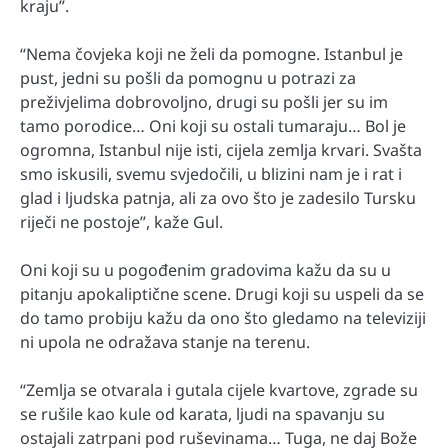
kraju”.
“Nema čovjeka koji ne želi da pomogne. Istanbul je
pust, jedni su pošli da pomognu u potrazi za
preživjelima dobrovoljno, drugi su pošli jer su im
tamo porodice… Oni koji su ostali tumaraju… Bol je
ogromna, Istanbul nije isti, cijela zemlja krvari. Svašta
smo iskusili, svemu svjedočili, u blizini nam je i rat i
glad i ljudska patnja, ali za ovo što je zadesilo Tursku
riječi ne postoje”, kaže Gul.
Oni koji su u pogođenim gradovima kažu da su u
pitanju apokaliptične scene. Drugi koji su uspeli da se
do tamo probiju kažu da ono što gledamo na televiziji
ni upola ne odražava stanje na terenu.
“Zemlja se otvarala i gutala cijele kvartove, zgrade su
se rušile kao kule od karata, ljudi na spavanju su
ostajali zatrpani pod ruševinama… Tuga, ne daj Bože