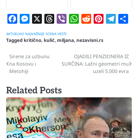
Facebook
Messenger
X
Threads
Viber
WhatsApp
Reddit
Pintere
Tele
S
AKTUELNO
NAJVAŽNIJE
SCENA
VESTI
Tagged
kritično
,
kulić
,
miljana
,
nezavisni.rs
Sirene za uzbunu
OJADILI PENZIONERA IZ
Navigacija
na Kosovu i
SURČINA: Lažni geometri mu
članaka
Metohiji
uzeli 5.000 evra
Related Posts