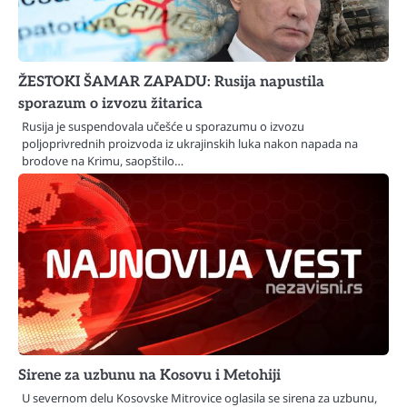
ŽESTOKI ŠAMAR ZAPADU: Rusija napustila
sporazum o izvozu žitarica
Rusija je suspendovala učešće u sporazumu o izvozu
poljoprivrednih proizvoda iz ukrajinskih luka nakon napada na
brodove na Krimu, saopštilo…
Sirene za uzbunu na Kosovu i Metohiji
U severnom delu Kosovske Mitrovice oglasila se sirena za uzbunu,