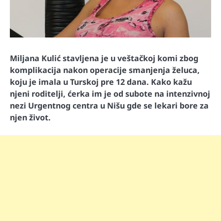
Miljana Kulić stavljena je u veštačkoj komi zbog
komplikacija nakon operacije smanjenja želuca,
koju je imala u Turskoj pre 12 dana. Kako kažu
njeni roditelji, ćerka im je od subote na intenzivnoj
nezi Urgentnog centra u Nišu gde se lekari bore za
njen život.