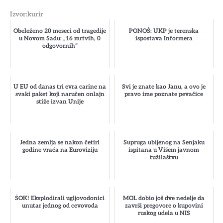
Izvor:kurir
Obeleženo 20 meseci od tragedije
PONOŠ: UKP je terenska
u Novom Sadu: „16 mrtvih, 0
ispostava Informera
odgovornih“
U EU od danas tri evra carine na
Svi je znate kao Janu, a ovo je
svaki paket koji naručen onlajn
pravo ime poznate pevačice
stiže izvan Unije
Jedna zemlja se nakon četiri
Supruga ubijenog na Senjaku
godine vraća na Euroviziju
ispitana u Višem javnom
tužilaštvu
ŠOK! Eksplodirali ugljovodonici
MOL dobio još dve nedelje da
unutar jednog od cevovoda
završi pregovore o kupovini
ruskog udela u NIS