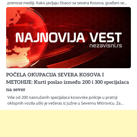
prenose mediji. Kako javljaju čitaoci sa severa Kosova, građani se…
POČELA OKUPACIJA SEVERA KOSOVA I
METOHIJE: Kurti poslao između 200 i 300 specijalaca
na sever
Više od 200 naoružanih specijalaca kosovske policije u pratnji
oklopnih vozila ušlo je večeras iz Južne u Severnu Mitrovicu. Za…