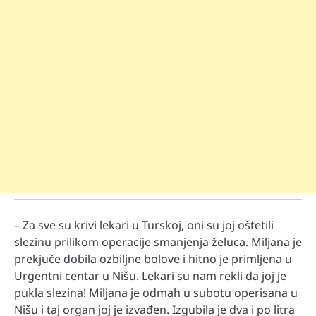
– Za sve su krivi lekari u Turskoj, oni su joj oštetili
slezinu prilikom operacije smanjenja želuca. Miljana je
prekjuče dobila ozbiljne bolove i hitno je primljena u
Urgentni centar u Nišu. Lekari su nam rekli da joj je
pukla slezina! Miljana je odmah u subotu operisana u
Nišu i taj organ joj je izvađen. Izgubila je dva i po litra