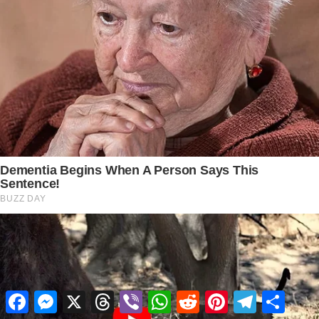
Facebook
Messenger
X
Threads
Viber
WhatsApp
Reddit
Pinterest
Telegram
Share