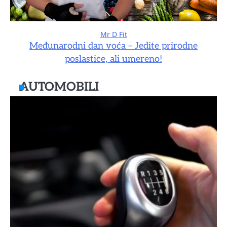
Mr D Fit
Međunarodni dan voća – Jedite prirodne
poslastice, ali umereno!
AUTOMOBILI