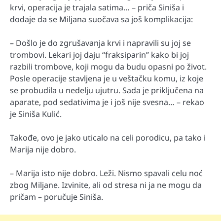
krvi, operacija je trajala satima… – priča Siniša i
dodaje da se Miljana suočava sa još komplikacija:
– Došlo je do zgrušavanja krvi i napravili su joj se
trombovi. Lekari joj daju “fraksiparin” kako bi joj
razbili trombove, koji mogu da budu opasni po život.
Posle operacije stavljena je u veštačku komu, iz koje
se probudila u nedelju ujutru. Sada je priključena na
aparate, pod sedativima je i još nije svesna… – rekao
je Siniša Kulić.
Takođe, ovo je jako uticalo na celi porodicu, pa tako i
Marija nije dobro.
– Marija isto nije dobro. Leži. Nismo spavali celu noć
zbog Miljane. Izvinite, ali od stresa ni ja ne mogu da
pričam – poručuje Siniša.