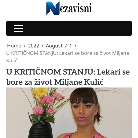
Skip
to
content
Home
2022
August
1
U KRITIČNOM STANJU: Lekari se bore za život Miljane
Kulić
U KRITIČNOM STANJU: Lekari se
bore za život Miljane Kulić