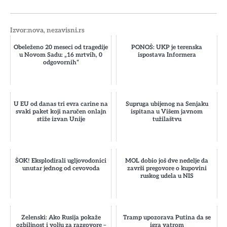
Izvor:nova, nezavisni.rs
Obeleženo 20 meseci od tragedije
PONOŠ: UKP je terenska
u Novom Sadu: „16 mrtvih, 0
ispostava Informera
odgovornih“
U EU od danas tri evra carine na
Supruga ubijenog na Senjaku
svaki paket koji naručen onlajn
ispitana u Višem javnom
stiže izvan Unije
tužilaštvu
ŠOK! Eksplodirali ugljovodonici
MOL dobio još dve nedelje da
unutar jednog od cevovoda
završi pregovore o kupovini
ruskog udela u NIS
Zelenski: Ako Rusija pokaže
Tramp upozorava Putina da se
ozbiljnost i volju za razgovore –
igra vatrom