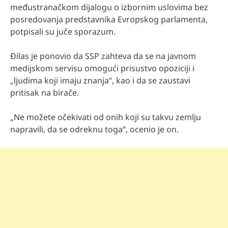
međustranačkom dijalogu o izbornim uslovima bez
posredovanja predstavnika Evropskog parlamenta,
potpisali su juče sporazum.
Đilas je ponovio da SSP zahteva da se na javnom
medijskom servisu omogući prisustvo opoziciji i
„ljudima koji imaju znanja“, kao i da se zaustavi
pritisak na birače.
„Ne možete očekivati od onih koji su takvu zemlju
napravili, da se odreknu toga“, ocenio je on.