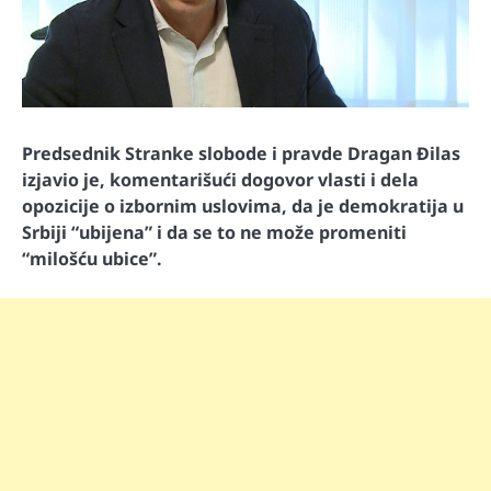
Predsednik Stranke slobode i pravde Dragan Đilas
izjavio je, komentarišući dogovor vlasti i dela
opozicije o izbornim uslovima, da je demokratija u
Srbiji “ubijena” i da se to ne može promeniti
“milošću ubice”.