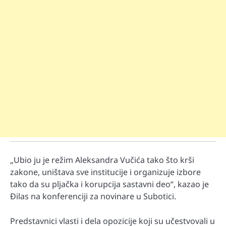
„Ubio ju je režim Aleksandra Vučića tako što krši
zakone, uništava sve institucije i organizuje izbore
tako da su pljačka i korupcija sastavni deo“, kazao je
Đilas na konferenciji za novinare u Subotici.
Predstavnici vlasti i dela opozicije koji su učestvovali u