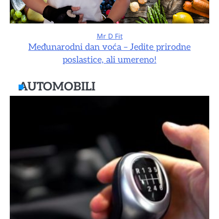
Mr D Fit
Međunarodni dan voća – Jedite prirodne
poslastice, ali umereno!
AUTOMOBILI