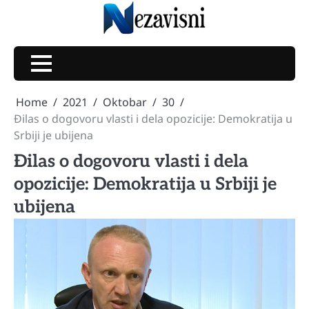
Skip
to
content
Home
2021
Oktobar
30
Đilas o dogovoru vlasti i dela opozicije: Demokratija u
Srbiji je ubijena
Đilas o dogovoru vlasti i dela
opozicije: Demokratija u Srbiji je
ubijena