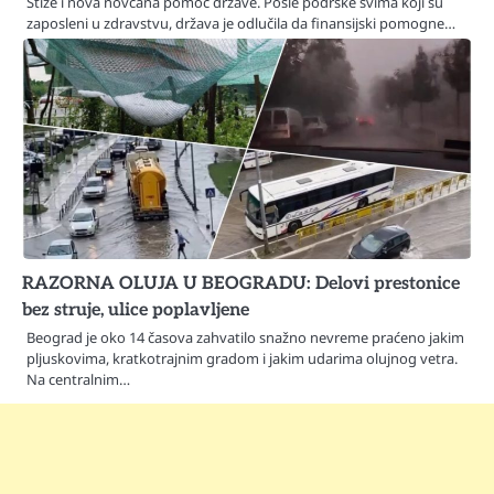
Stiže i nova novčana pomoć države. Posle podrške svima koji su
zaposleni u zdravstvu, država je odlučila da finansijski pomogne…
RAZORNA OLUJA U BEOGRADU: Delovi prestonice
bez struje, ulice poplavljene
Beograd je oko 14 časova zahvatilo snažno nevreme praćeno jakim
pljuskovima, kratkotrajnim gradom i jakim udarima olujnog vetra.
Na centralnim…