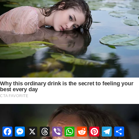
Facebook
Messenger
X
Threads
Viber
WhatsApp
Reddit
Pinterest
Telegram
Share