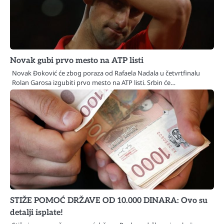
Novak gubi prvo mesto na ATP listi
Novak Đoković će zbog poraza od Rafaela Nadala u četvrtfinalu
Rolan Garosa izgubiti prvo mesto na ATP listi. Srbin će…
STIŽE POMOĆ DRŽAVE OD 10.000 DINARA: Ovo su
detalji isplate!