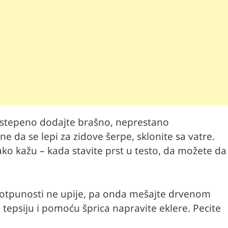
Mr D Fit
 Postepeno dodajte brašno, neprestano
prirodne
Međunarodni dan voća – Jedite prirodn
ne da se lepi za zidove šerpe, sklonite sa vatre.
poslastice, ali umereno!
ako kažu – kada stavite prst u testo, da možete da
 potpunosti ne upije, pa onda mešajte drvenom
psiju i pomoću šprica napravite eklere. Pecite