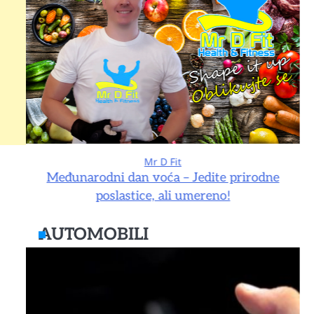
Mr D Fit
e
Međunarodni dan voća – Jedite prirodne
poslastice, ali umereno!
AUTOMOBILI