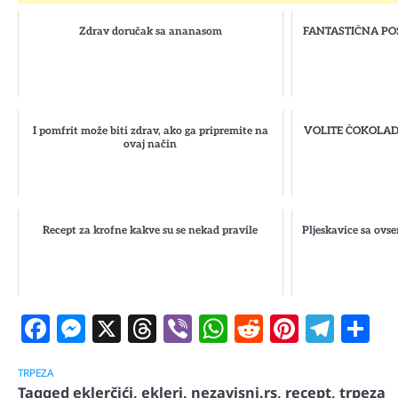
Zdrav doručak sa ananasom
FANTASTIČNA POSL
I pomfrit može biti zdrav, ako ga pripremite na
VOLITE ČOKOLADU? 
ovaj način
Recept za krofne kakve su se nekad pravile
Pljeskavice sa ovs
Facebook
Messenger
X
Threads
Viber
WhatsApp
Reddit
Pintere
Tele
S
TRPEZA
Tagged
eklerčići
,
ekleri
,
nezavisni.rs
,
recept
,
trpeza