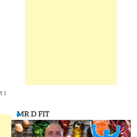
1 l
MR D FIT