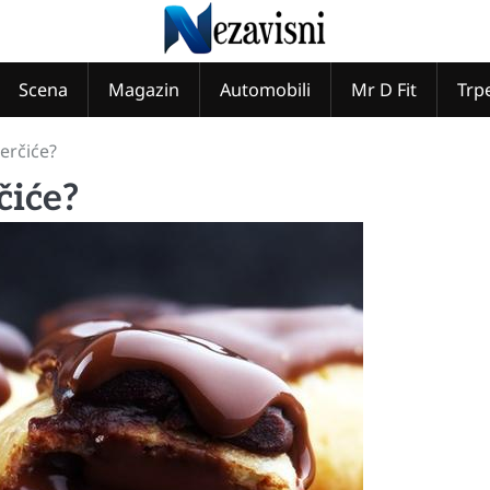
Scena
Magazin
Automobili
Mr D Fit
Trp
lerčiće?
čiće?