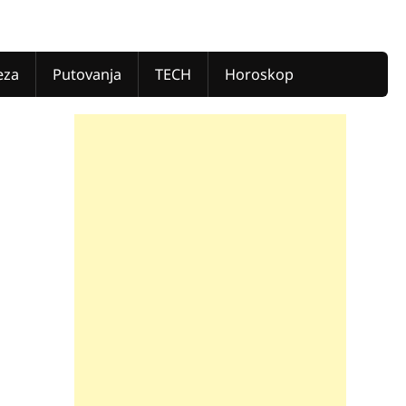
eza
Putovanja
TECH
Horoskop