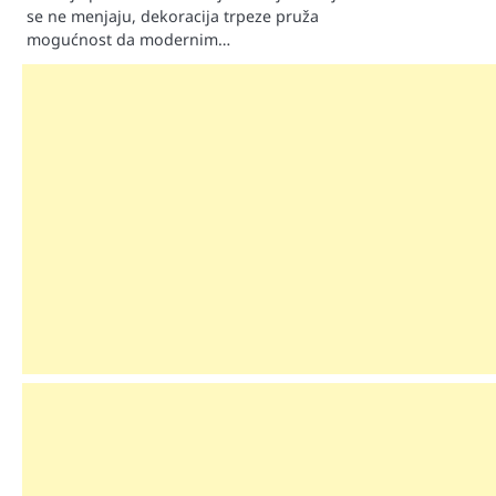
se ne menjaju, dekoracija trpeze pruža
mogućnost da modernim…