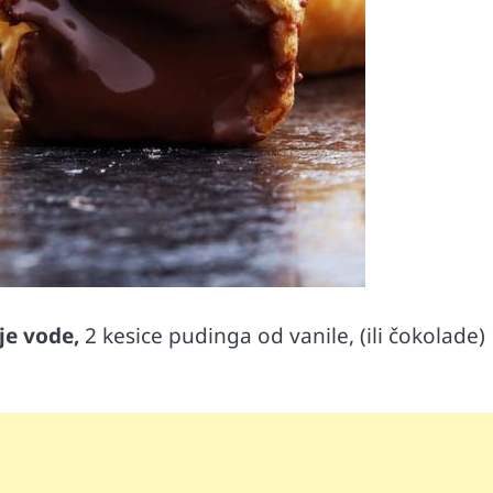
lje vode,
2 kesice pudinga od vanile, (ili čokolade) 