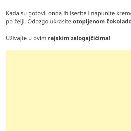
Kada su gotovi, onda ih isecite i napunite kremo
po želji. Odozgo ukrasite
otopljenom čokolad
Uživajte u ovim
rajskim zalogajčićima!
Automobili
Zašto u vožnji nije poželjno držat
menjaču