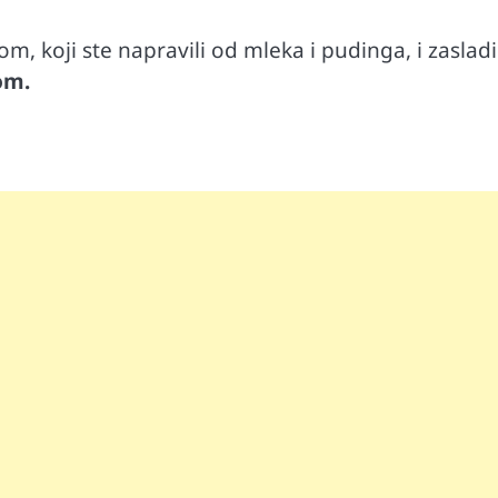
m, koji ste napravili od mleka i pudinga, i zasladi
om.
Automobili
i ruku na
Zašto u vožnji nije poželjno držati ruku 
menjaču