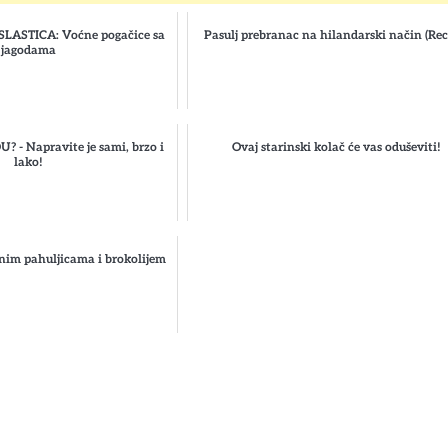
ASTICA: Voćne pogačice sa
Pasulj prebranac na hilandarski način (Rec
jagodama
- Napravite je sami, brzo i
Ovaj starinski kolač će vas oduševiti!
lako!
enim pahuljicama i brokolijem
st
gram
hare