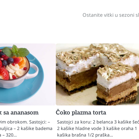
Ostanite vitki u sezoni s
k sa ananasom
Čoko plazma torta
im obrokom. Sastojci: –
Sastojci za koru: 2 belanca 3 kašike še
huljica – 2 kašike badema
2 kašike hladne vode 3 kašike oraha 1
a – 320…
kašika brašna 1/2 praška…