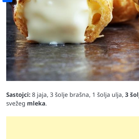
Share
Sastojci:
8 jaja, 3 šolje brašna, 1 šolja ulja,
3 šo
svežeg
mleka
.