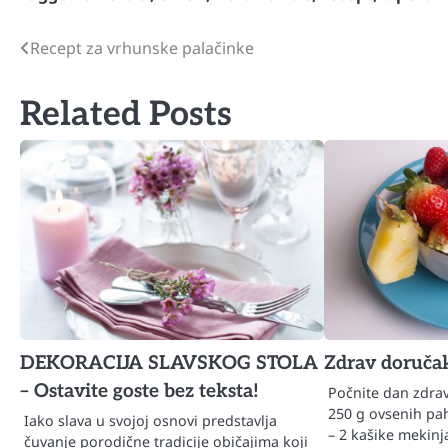
Recept za vrhunske palačinke
Navigacija
članaka
Related Posts
DEKORACIJA SLAVSKOG STOLA
Zdrav doruča
– Ostavite goste bez teksta!
Počnite dan zdrav
250 g ovsenih pa
Iako slava u svojoj osnovi predstavlja
– 2 kašike mekinj
čuvanje porodične tradicije običajima koji