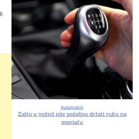
li
Automobili
na
Zašto u vožnji nije poželjno držati ruku na
menjaču