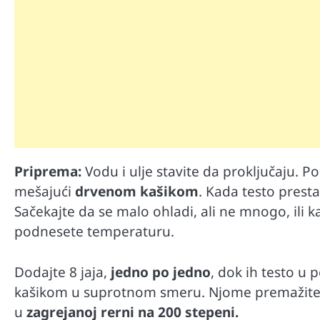
Mr D Fit
Priprema:
Vodu i ulje stavite da proključaju.
Međunarodni dan voća – Jedite 
mešajući
drvenom kašikom
. Kada testo presta
poslastice, ali umereno!
Sačekajte da se malo ohladi, ali ne mnogo, ili k
podnesete temperaturu.
Dodajte 8 jaja,
jedno po jedno
, dok ih testo u
kašikom u suprotnom smeru. Njome premažite te
u
zagrejanoj rerni na 200 stepeni.