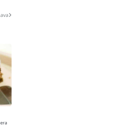
lava
ćera