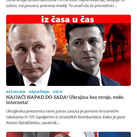
odsto, od januara, prenose mediji. To znači da će privrednici…
AKTUELNO
NAJVAŽNIJE
VESTI
NAJJAČI NAPAD DO SADA! Ukrajina bez struje, vode,
interneta!
Ukrajinska prestonica rano jutros zasuta je ponovo krstarećim
raketama H-101 ispaljenim iz strateških bombardera. Kako je javio
Anton Geraščenko, savetnik…