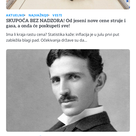
AKTUELNO
NAJVAŽNIJE
VESTI
SKUPOĆA BEZ NADZORA! Od jeseni nove cene struje i
gasa, a onda će poskupeti sve!
Ima li kraja rastu cena? Statistika kaže: inflacija je u julu prvi put
zabležila blagi pad. Očekivanja države su da…