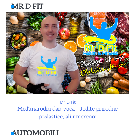
MR D FIT
Mr D Fit
Međunarodni dan voća – Jedite prirodne
poslastice, ali umereno!
AUTOMOBILI