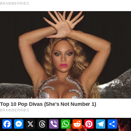
Facebook
Messenger
X
Threads
Viber
WhatsApp
Reddit
Pinterest
Telegram
Share