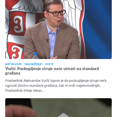
AKTUELNO
NAJVAŽNIJE
VESTI
Vučić: Poskupljenje struje neće uticati na standard
građana
Predsednik Aleksandar Vučić izjavio je da poskupljenje struje neće
ugroziti životni standard građana, čak ni onih najsiromašnijih.
Predsednik Srbije rekao…