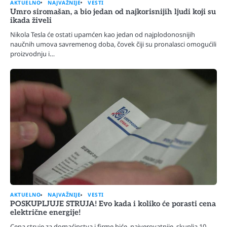
AKTUELNO
NAJVAŽNIJE
VESTI
Umro siromašan, a bio jedan od najkorisnijih ljudi koji su
ikada živeli
Nikola Tesla će ostati upamćen kao jedan od najplodonosnijih
naučnih umova savremenog doba, čovek čiji su pronalasci omogućili
proizvodnju i…
AKTUELNO
NAJVAŽNIJE
VESTI
POSKUPLJUJE STRUJA! Evo kada i koliko će porasti cena
električne energije!
Cena struje za domaćinstva i firme biće, najverovatnije, skuplja 10