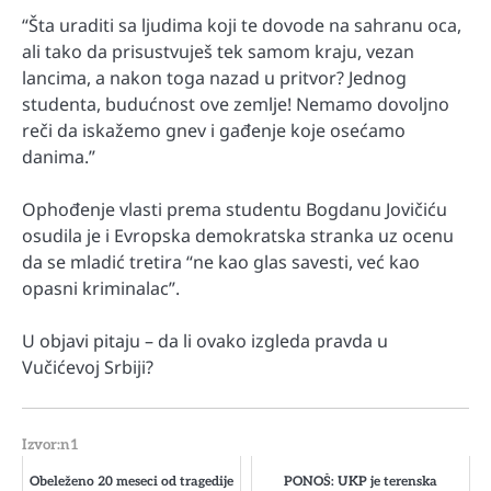
“Šta uraditi sa ljudima koji te dovode na sahranu oca,
ali tako da prisustvuješ tek samom kraju, vezan
lancima, a nakon toga nazad u pritvor? Jednog
studenta, budućnost ove zemlje! Nemamo dovoljno
reči da iskažemo gnev i gađenje koje osećamo
danima.”
Ophođenje vlasti prema studentu Bogdanu Jovičiću
osudila je i Evropska demokratska stranka uz ocenu
da se mladić tretira “ne kao glas savesti, već kao
opasni kriminalac”.
U objavi pitaju – da li ovako izgleda pravda u
Vučićevoj Srbiji?
Izvor:n1
Obeleženo 20 meseci od tragedije
PONOŠ: UKP je terenska