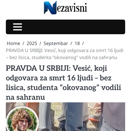
Skip
to
content
Home
2025
Septembar
18
PRAVDA U SRBIJI: Vesić, koji odgovara za smrt 16 ljudi
– bez lisica, studenta “okovanog” vodili na sahranu
PRAVDA U SRBIJI: Vesić, koji
odgovara za smrt 16 ljudi – bez
lisica, studenta “okovanog” vodili
na sahranu