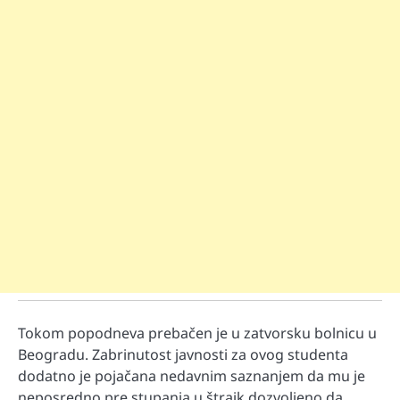
Tokom popodneva prebačen je u zatvorsku bolnicu u
Beogradu. Zabrinutost javnosti za ovog studenta
dodatno je pojačana nedavnim saznanjem da mu je
neposredno pre stupanja u štrajk dozvoljeno da