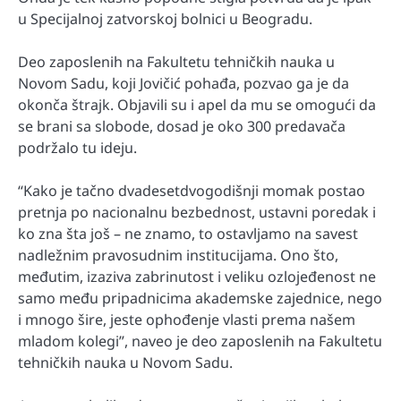
u Specijalnoj zatvorskoj bolnici u Beogradu.
Deo zaposlenih na Fakultetu tehničkih nauka u
Novom Sadu, koji Jovičić pohađa, pozvao ga je da
okonča štrajk. Objavili su i apel da mu se omogući da
se brani sa slobode, dosad je oko 300 predavača
podržalo tu ideju.
“Kako je tačno dvadesetdvogodišnji momak postao
pretnja po nacionalnu bezbednost, ustavni poredak i
ko zna šta još – ne znamo, to ostavljamo na savest
nadležnim pravosudnim institucijama. Ono što,
međutim, izaziva zabrinutost i veliku ozlojeđenost ne
samo među pripadnicima akademske zajednice, nego
i mnogo šire, jeste ophođenje vlasti prema našem
mladom kolegi”, naveo je deo zaposlenih na Fakultetu
tehničkih nauka u Novom Sadu.