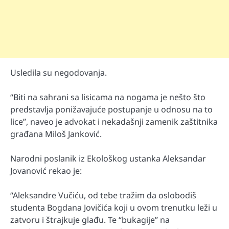
Usledila su negodovanja.
“Biti na sahrani sa lisicama na nogama je nešto što
predstavlja ponižavajuće postupanje u odnosu na to
lice”, naveo je advokat i nekadašnji zamenik zaštitnika
građana Miloš Janković.
Narodni poslanik iz Ekološkog ustanka Aleksandar
Jovanović rekao je:
“Aleksandre Vučiću, od tebe tražim da oslobodiš
studenta Bogdana Jovičića koji u ovom trenutku leži u
zatvoru i štrajkuje glađu. Te “bukagije” na