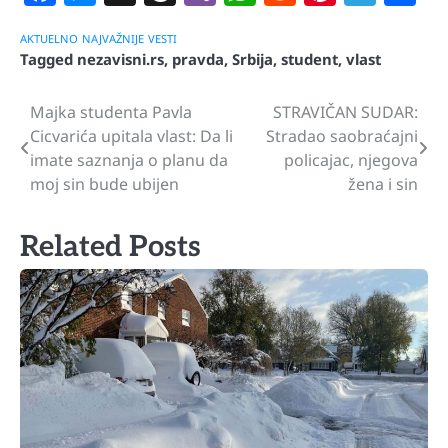
AKTUELNO
NAJVAŽNIJE
VESTI
Tagged
nezavisni.rs
,
pravda
,
Srbija
,
student
,
vlast
Majka studenta Pavla
STRAVIČAN SUDAR:
Navigacija
Cicvarića upitala vlast: Da li
Stradao saobraćajni
članaka
imate saznanja o planu da
policajac, njegova
moj sin bude ubijen
žena i sin
Related Posts