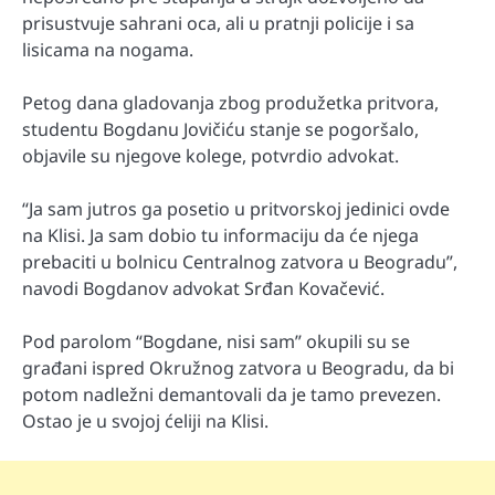
prisustvuje sahrani oca, ali u pratnji policije i sa
lisicama na nogama.
Petog dana gladovanja zbog produžetka pritvora,
studentu Bogdanu Jovičiću stanje se pogoršalo,
objavile su njegove kolege, potvrdio advokat.
“Ja sam jutros ga posetio u pritvorskoj jedinici ovde
na Klisi. Ja sam dobio tu informaciju da će njega
prebaciti u bolnicu Centralnog zatvora u Beogradu”,
navodi Bogdanov advokat Srđan Kovačević.
Pod parolom “Bogdane, nisi sam” okupili su se
građani ispred Okružnog zatvora u Beogradu, da bi
potom nadležni demantovali da je tamo prevezen.
Ostao je u svojoj ćeliji na Klisi.