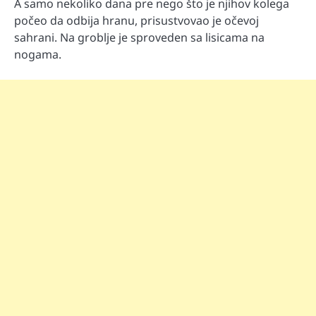
A samo nekoliko dana pre nego što je njihov kolega
počeo da odbija hranu, prisustvovao je očevoj
sahrani. Na groblje je sproveden sa lisicama na
nogama.