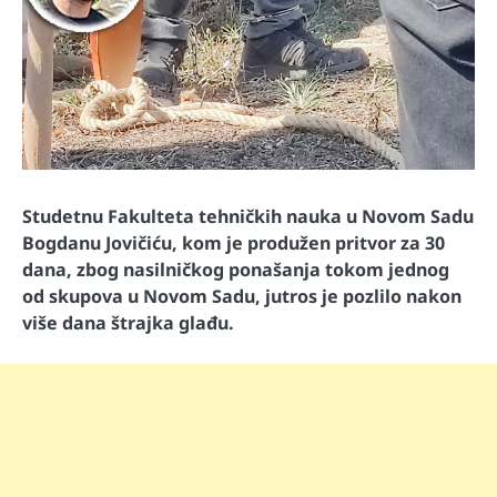
Studetnu Fakulteta tehničkih nauka u Novom Sadu
Bogdanu Jovičiću, kom je produžen pritvor za 30
dana, zbog nasilničkog ponašanja tokom jednog
od skupova u Novom Sadu, jutros je pozlilo nakon
više dana štrajka glađu.