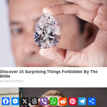
Facebook
Messenger
X
Threads
Viber
WhatsApp
Reddit
Pinterest
Telegram
Share