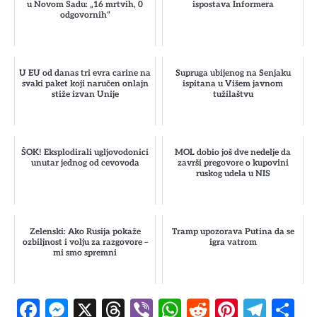
u Novom Sadu: „16 mrtvih, 0
ispostava Informera
odgovornih“
U EU od danas tri evra carine na
Supruga ubijenog na Senjaku
svaki paket koji naručen onlajn
ispitana u Višem javnom
stiže izvan Unije
tužilaštvu
ŠOK! Eksplodirali ugljovodonici
MOL dobio još dve nedelje da
unutar jednog od cevovoda
završi pregovore o kupovini
ruskog udela u NIS
Zelenski: Ako Rusija pokaže
Tramp upozorava Putina da se
ozbiljnost i volju za razgovore –
igra vatrom
mi smo spremni
Facebook
Messenger
X
Threads
Viber
WhatsApp
Reddit
Pintere
Tele
S