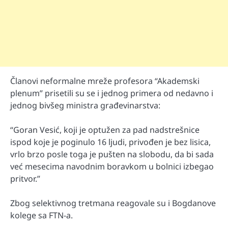
Članovi neformalne mreže profesora “Akademski
plenum” prisetili su se i jednog primera od nedavno i
jednog bivšeg ministra građevinarstva:
“Goran Vesić, koji je optužen za pad nadstrešnice
ispod koje je poginulo 16 ljudi, privođen je bez lisica,
vrlo brzo posle toga je pušten na slobodu, da bi sada
već mesecima navodnim boravkom u bolnici izbegao
pritvor.”
Zbog selektivnog tretmana reagovale su i Bogdanove
kolege sa FTN-a.