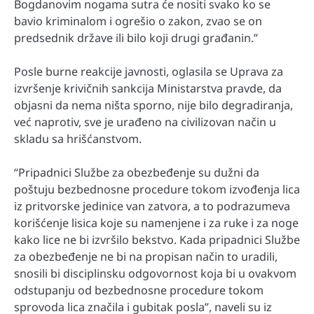
Bogdanovim nogama sutra će nositi svako ko se
bavio kriminalom i ogrešio o zakon, zvao se on
predsednik države ili bilo koji drugi građanin.”
Posle burne reakcije javnosti, oglasila se Uprava za
izvršenje krivičnih sankcija Ministarstva pravde, da
objasni da nema ništa sporno, nije bilo degradiranja,
već naprotiv, sve je urađeno na civilizovan način u
skladu sa hrišćanstvom.
“Pripadnici Službe za obezbeđenje su dužni da
poštuju bezbednosne procedure tokom izvođenja lica
iz pritvorske jedinice van zatvora, a to podrazumeva
korišćenje lisica koje su namenjene i za ruke i za noge
kako lice ne bi izvršilo bekstvo. Kada pripadnici Službe
za obezbeđenje ne bi na propisan način to uradili,
snosili bi disciplinsku odgovornost koja bi u ovakvom
odstupanju od bezbednosne procedure tokom
sprovoda lica značila i gubitak posla”, naveli su iz