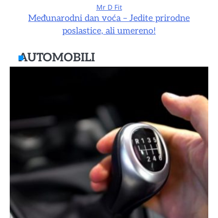
Mr D Fit
Međunarodni dan voća – Jedite prirodne
poslastice, ali umereno!
AUTOMOBILI