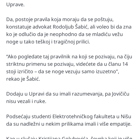
Uprave.
Da, postoje pravila koja moraju da se poštuju,
konstatuje advokat Rodoljub Šabić, ali voleo bi da zna
ko je odlučio da je neophodno da se mladiću vežu
noge u tako teškoj i tragičnoj prilici.
“Ako pogledate taj pravilnik na koji se pozivaju, na čiju
striktnu primenu se pozivaju, videćete da u članu 14
stoji izričito – da se noge vezuju samo izuzetno”,
rekao je Šabić.
Dodaju u Upravi da su imali razumevanja, pa Jovičiču
nisu vezali i ruke.
Podsećaju studenti Elektrotehničkog fakulteta u Nišu
da su nadležni u nekim prilikama imali i više empatije.
Kao u slučaju Kristijana Golubovića, čoveka koji je više