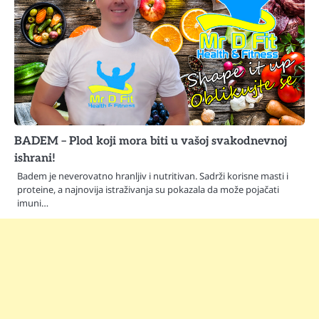
BADEM – Plod koji mora biti u vašoj svakodnevnoj
ishrani!
Badem je neverovatno hranljiv i nutritivan. Sadrži korisne masti i
proteine, a najnovija istraživanja su pokazala da može pojačati
imuni…