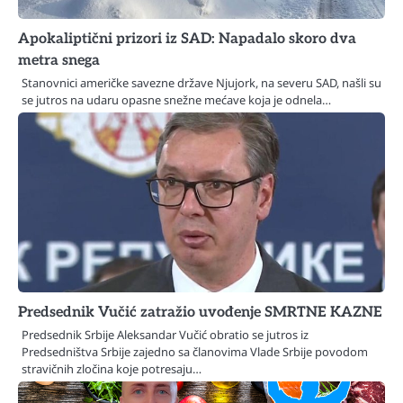
Apokaliptični prizori iz SAD: Napadalo skoro dva
metra snega
Stanovnici američke savezne države Njujork, na severu SAD, našli su
se jutros na udaru opasne snežne mećave koja je odnela…
Predsednik Vučić zatražio uvođenje SMRTNE KAZNE
Predsednik Srbije Aleksandar Vučić obratio se jutros iz
Predsedništva Srbije zajedno sa članovima Vlade Srbije povodom
stravičnih zločina koje potresaju…