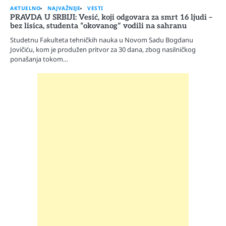
AKTUELNO
NAJVAŽNIJE
VESTI
PRAVDA U SRBIJI: Vesić, koji odgovara za smrt 16 ljudi –
bez lisica, studenta “okovanog” vodili na sahranu
Studetnu Fakulteta tehničkih nauka u Novom Sadu Bogdanu
Jovičiću, kom je produžen pritvor za 30 dana, zbog nasilničkog
ponašanja tokom…