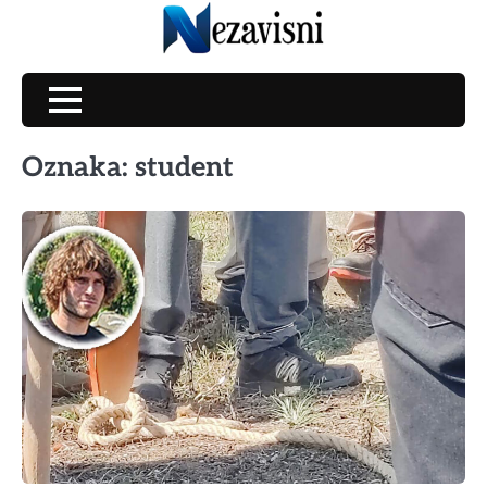
Skip
to
content
Oznaka:
student