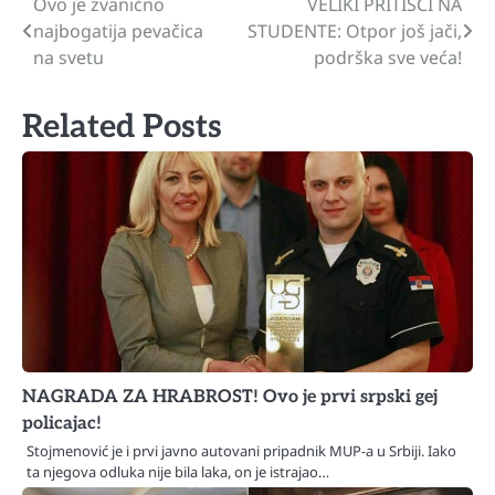
Ovo je zvanično
VELIKI PRITISCI NA
Navigacija
najbogatija pevačica
STUDENTE: Otpor još jači,
članaka
na svetu
podrška sve veća!
Related Posts
NAGRADA ZA HRABROST! Ovo je prvi srpski gej
policajac!
Stojmenović je i prvi javno autovani pripadnik MUP-a u Srbiji. Iako
ta njegova odluka nije bila laka, on je istrajao…