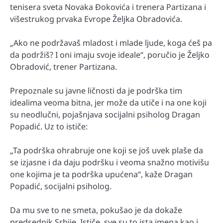
tenisera sveta Novaka Đokovića i trenera Partizana i
višestrukog prvaka Evrope Željka Obradovića.
„Ako ne podržavaš mladost i mlade ljude, koga ćeš pa
da podržiš? I oni imaju svoje ideale“, poručio je Željko
Obradović, trener Partizana.
Prepoznale su javne ličnosti da je podrška tim
idealima veoma bitna, jer može da utiče i na one koji
su neodlučni, pojašnjava socijalni psiholog Dragan
Popadić. Uz to ističe:
„Ta podrška ohrabruje one koji se još uvek plaše da
se izjasne i da daju podršku i veoma snažno motivišu
one kojima je ta podrška upućena“, kaže Dragan
Popadić, socijalni psiholog.
Da mu sve to ne smeta, pokušao je da dokaže
predsednik Srbije. Ističe, sve su to ista imena kao i