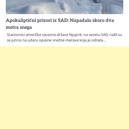
Apokaliptični prizori iz SAD: Napadalo skoro dva
metra snega
Stanovnici američke savezne države Njujork, na severu SAD, našli su
se jutros na udaru opasne snežne mećave koja je odnela…