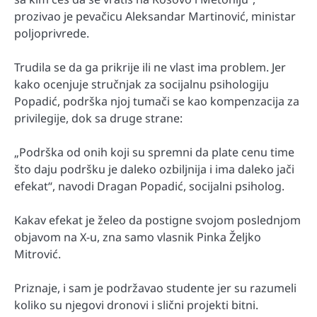
prozivao je pevačicu Aleksandar Martinović, ministar
poljoprivrede.
Trudila se da ga prikrije ili ne vlast ima problem. Jer
kako ocenjuje stručnjak za socijalnu psihologiju
Popadić, podrška njoj tumači se kao kompenzacija za
privilegije, dok sa druge strane:
„Podrška od onih koji su spremni da plate cenu time
što daju podršku je daleko ozbiljnija i ima daleko jači
efekat“, navodi Dragan Popadić, socijalni psiholog.
Kakav efekat je želeo da postigne svojom poslednjom
objavom na X-u, zna samo vlasnik Pinka Željko
Mitrović.
Priznaje, i sam je podržavao studente jer su razumeli
koliko su njegovi dronovi i slični projekti bitni.