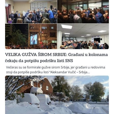
VELIKA GUŽVA ŠIROM SRBIJE: Građani u kolonama
čekaju da potpišu podršku listi SNS
Večeras su se formirale gužve sirom Srbije, jer građani u redovima
stoji da potpiše podršku listi “Aleksandar Vučić – Srbija…