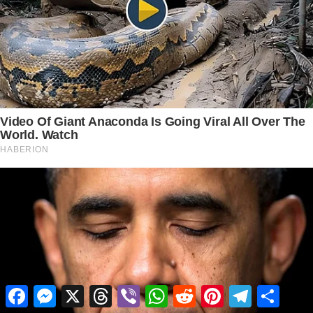
Facebook
Messenger
X
Threads
Viber
WhatsApp
Reddit
Pinterest
Telegram
Share