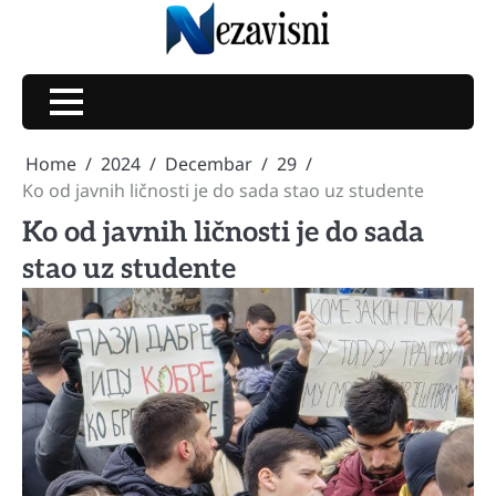
Skip
to
content
Home
2024
Decembar
29
Ko od javnih ličnosti je do sada stao uz studente
Ko od javnih ličnosti je do sada
stao uz studente