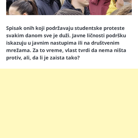
Spisak onih koji podržavaju studentske proteste
svakim danom sve je duži. Javne ličnosti podršku
iskazuju u javnim nastupima ili na društvenim
mrežama. Za to vreme, vlast tvrdi da nema ništa
protiv, ali, da li je zaista tako?