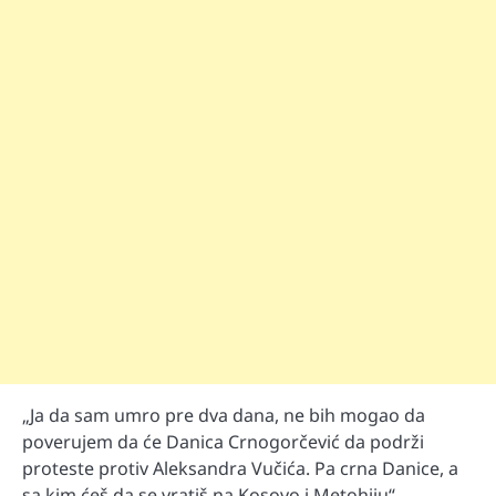
„Ja da sam umro pre dva dana, ne bih mogao da
poverujem da će Danica Crnogorčević da podrži
proteste protiv Aleksandra Vučića. Pa crna Danice, a
sa kim ćeš da se vratiš na Kosovo i Metohiju“,