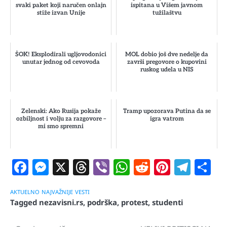
svaki paket koji naručen onlajn
ispitana u Višem javnom
stiže izvan Unije
tužilaštvu
ŠOK! Eksplodirali ugljovodonici
MOL dobio još dve nedelje da
unutar jednog od cevovoda
završi pregovore o kupovini
ruskog udela u NIS
Zelenski: Ako Rusija pokaže
Tramp upozorava Putina da se
ozbiljnost i volju za razgovore –
igra vatrom
mi smo spremni
Facebook
Messenger
X
Threads
Viber
WhatsApp
Reddit
Pintere
Tele
S
AKTUELNO
NAJVAŽNIJE
VESTI
Tagged
nezavisni.rs
,
podrška
,
protest
,
studenti