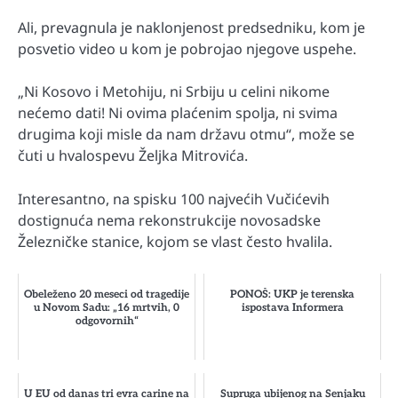
Ali, prevagnula je naklonjenost predsedniku, kom je
posvetio video u kom je pobrojao njegove uspehe.
„Ni Kosovo i Metohiju, ni Srbiju u celini nikome
nećemo dati! Ni ovima plaćenim spolja, ni svima
drugima koji misle da nam državu otmu“, može se
čuti u hvalospevu Željka Mitrovića.
Interesantno, na spisku 100 najvećih Vučićevih
dostignuća nema rekonstrukcije novosadske
Železničke stanice, kojom se vlast često hvalila.
Obeleženo 20 meseci od tragedije
PONOŠ: UKP je terenska
u Novom Sadu: „16 mrtvih, 0
ispostava Informera
odgovornih“
U EU od danas tri evra carine na
Supruga ubijenog na Senjaku