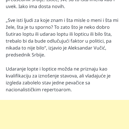
uvek. Iako ima dosta novih.
„Sve isti ljudi za koje znam i šta misle o meni i šta mi
žele, šta je tu sporno? To zato što je neko dobro
šutirao loptu ili udarao loptu ili lopticu ili bilo šta,
trebalo bi da bude odlučujući faktor u politici, pa
nikada to nije bilo“, izjavio je Aleksandar Vučić,
predsednik Srbije.
Udaranje lopte i loptice možda ne priznaju kao
kvalifikaciju za iznošenje stavova, ali vladajuće je
izgleda zabolelo stav jedne pevačice sa
nacionalističkim repertoarom.