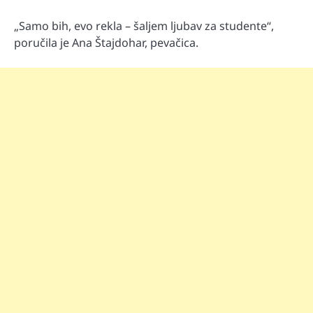
„Samo bih, evo rekla – šaljem ljubav za studente“,
poručila je Ana Štajdohar, pevačica.