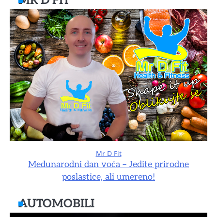
MR D FIT
Mr D Fit
Međunarodni dan voća – Jedite prirodne
poslastice, ali umereno!
AUTOMOBILI