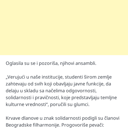
Oglasila su se i pozoriša, njihovi ansambli.
„Verujući u naše institucije, studenti širom zemlje
zahtevaju od svih koji obavljaju javne funkcije, da
delaju u skladu sa načelima odgovornosti,
solidarnosti i pravičnosti, koje predstavljaju temljne
kulturne vrednosti“, poručili su glumci.
Krvave dlanove u znak solidarnosti podigli su članovi
Beogradske filharmonije. Progovoriše pevači: