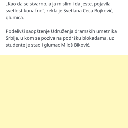
„Kao da se stvarno, a ja mislim i da jeste, pojavila
svetlost konačno“, rekla je Svetlana Ceca Bojković,
glumica.
Podelivši saopštenje Udruženja dramskih umetnika
Srbije, u kom se poziva na podršku blokadama, uz
studente je stao i glumac Miloš Biković.