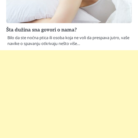
Šta dužina sna govori o nama?
Bilo da ste noćna ptica ili osoba koja ne voli da prespava jutro, vaše
navike o spavanju otkrivaju nešto više…