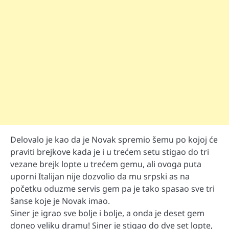
Delovalo je kao da je Novak spremio šemu po kojoj će
praviti brejkove kada je i u trećem setu stigao do tri
vezane brejk lopte u trećem gemu, ali ovoga puta
uporni Italijan nije dozvolio da mu srpski as na
početku oduzme servis gem pa je tako spasao sve tri
šanse koje je Novak imao.
Siner je igrao sve bolje i bolje, a onda je deset gem
doneo veliku dramu! Siner je stigao do dve set lopte,