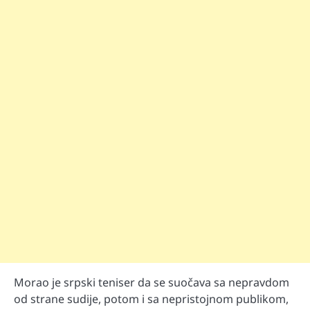
Morao je srpski teniser da se suočava sa nepravdom
od strane sudije, potom i sa nepristojnom publikom,