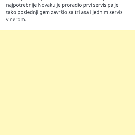
najpotrebnije Novaku je proradio prvi servis pa je
tako poslednji gem završio sa tri asa i jednim servis
vinerom.