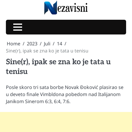
Skip
to
content
Home
2023
Juli
14
Sine(r), ipak se zna ko je tata u tenisu
Sine(r), ipak se zna ko je tata u
tenisu
Posle skoro tri sata borbe Novak Đoković plasirao se
u deveto finale Vimbldona pobedom nad Italijanom
Janikom Sinerom 6:3, 6:4, 7:6.