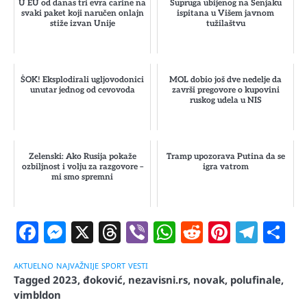
U EU od danas tri evra carine na
Supruga ubijenog na Senjaku
svaki paket koji naručen onlajn
ispitana u Višem javnom
stiže izvan Unije
tužilaštvu
ŠOK! Eksplodirali ugljovodonici
MOL dobio još dve nedelje da
unutar jednog od cevovoda
završi pregovore o kupovini
ruskog udela u NIS
Zelenski: Ako Rusija pokaže
Tramp upozorava Putina da se
ozbiljnost i volju za razgovore –
igra vatrom
mi smo spremni
Facebook
Messenger
X
Threads
Viber
WhatsApp
Reddit
Pintere
Tele
S
AKTUELNO
NAJVAŽNIJE
SPORT
VESTI
Tagged
2023
,
đoković
,
nezavisni.rs
,
novak
,
polufinale
,
vimbldon