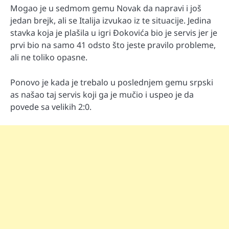
Mogao je u sedmom gemu Novak da napravi i još
jedan brejk, ali se Italija izvukao iz te situacije. Jedina
stavka koja je plašila u igri Đokovića bio je servis jer je
prvi bio na samo 41 odsto što jeste pravilo probleme,
ali ne toliko opasne.
Ponovo je kada je trebalo u poslednjem gemu srpski
as našao taj servis koji ga je mučio i uspeo je da
povede sa velikih 2:0.