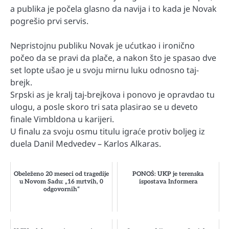
a publika je počela glasno da navija i to kada je Novak
pogrešio prvi servis.
Nepristojnu publiku Novak je ućutkao i ironično
počeo da se pravi da plače, a nakon što je spasao dve
set lopte ušao je u svoju mirnu luku odnosno taj-
brejk.
Srpski as je kralj taj-brejkova i ponovo je opravdao tu
ulogu, a posle skoro tri sata plasirao se u deveto
finale Vimbldona u karijeri.
U finalu za svoju osmu titulu igraće protiv boljeg iz
duela Danil Medvedev – Karlos Alkaras.
Obeleženo 20 meseci od tragedije
PONOŠ: UKP je terenska
u Novom Sadu: „16 mrtvih, 0
ispostava Informera
odgovornih“