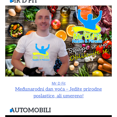
MR D FIT
Mr D Fit
Međunarodni dan voća – Jedite prirodne
poslastice, ali umereno!
AUTOMOBILI