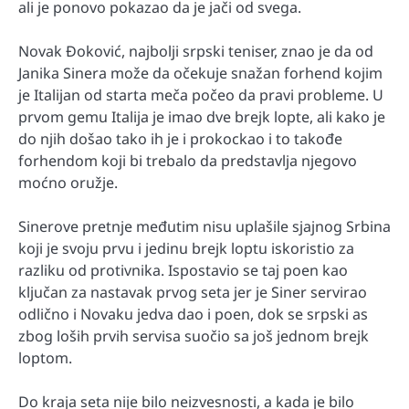
ali je ponovo pokazao da je jači od svega.
Novak Đoković, najbolji srpski teniser, znao je da od
Janika Sinera može da očekuje snažan forhend kojim
je Italijan od starta meča počeo da pravi probleme. U
prvom gemu Italija je imao dve brejk lopte, ali kako je
do njih došao tako ih je i prokockao i to takođe
forhendom koji bi trebalo da predstavlja njegovo
moćno oružje.
Sinerove pretnje međutim nisu uplašile sjajnog Srbina
koji je svoju prvu i jedinu brejk loptu iskoristio za
razliku od protivnika. Ispostavio se taj poen kao
ključan za nastavak prvog seta jer je Siner servirao
odlično i Novaku jedva dao i poen, dok se srpski as
zbog loših prvih servisa suočio sa još jednom brejk
loptom.
Do kraja seta nije bilo neizvesnosti, a kada je bilo