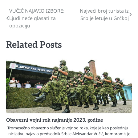
VUČIĆ NAJAVIO IZBORE:
Najveći broj turista iz
Navigacija
Ljudi neće glasati za
Srbije letuje u Grčkoj
članaka
opoziciju
Related Posts
Obavezni vojni rok najranije 2023. godine
Tromesečno obavezno služenje vojnog roka, koje je kao poslednju
inicijativu najavio predsednik Srbije Aleksandar Vučić, kompromis je