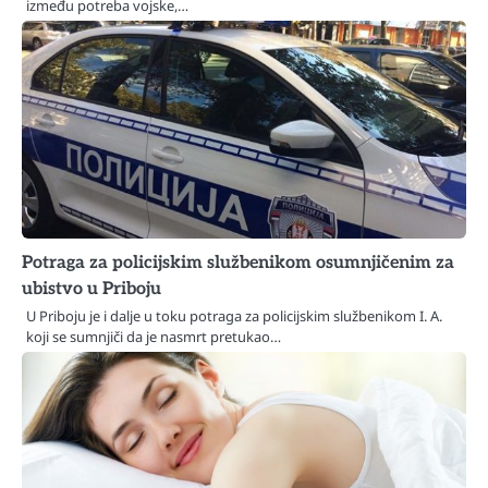
između potreba vojske,…
Potraga za policijskim službenikom osumnjičenim za
ubistvo u Priboju
U Priboju je i dalje u toku potraga za policijskim službenikom I. A.
koji se sumnjiči da je nasmrt pretukao…