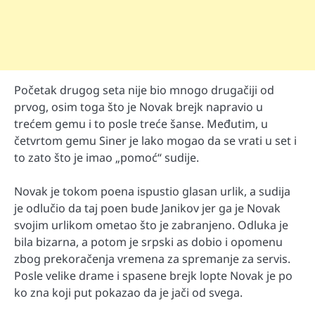
Početak drugog seta nije bio mnogo drugačiji od
prvog, osim toga što je Novak brejk napravio u
trećem gemu i to posle treće šanse. Međutim, u
četvrtom gemu Siner je lako mogao da se vrati u set i
to zato što je imao „pomoć“ sudije.
Novak je tokom poena ispustio glasan urlik, a sudija
je odlučio da taj poen bude Janikov jer ga je Novak
svojim urlikom ometao što je zabranjeno. Odluka je
bila bizarna, a potom je srpski as dobio i opomenu
zbog prekoračenja vremena za spremanje za servis.
Posle velike drame i spasene brejk lopte Novak je po
ko zna koji put pokazao da je jači od svega.