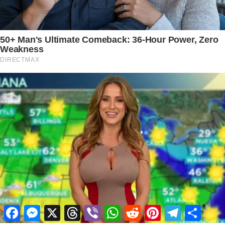
Facebook
Messenger
X
Threads
Viber
WhatsApp
Reddit
Pinterest
Telegram
Share