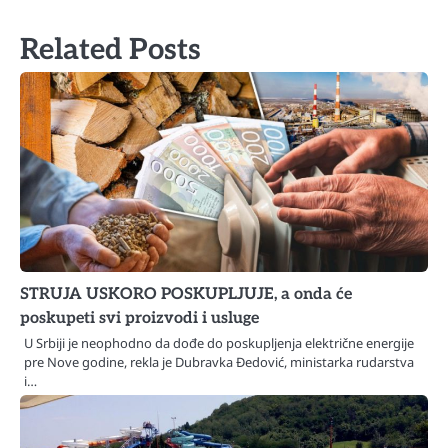
članaka
Related Posts
STRUJA USKORO POSKUPLJUJE, a onda će
poskupeti svi proizvodi i usluge
U Srbiji je neophodno da dođe do poskupljenja električne energije
pre Nove godine, rekla je Dubravka Đedović, ministarka rudarstva
i…