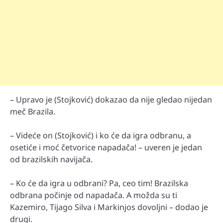
– Upravo je (Stojković) dokazao da nije gledao nijedan
meč Brazila.
– Videće on (Stojković) i ko će da igra odbranu, a
osetiće i moć četvorice napadača! – uveren je jedan
od brazilskih navijača.
– Ko će da igra u odbrani? Pa, ceo tim! Brazilska
odbrana počinje od napadača. A možda su ti
Kazemiro, Tijago Silva i Markinjos dovoljni – dodao je
drugi.