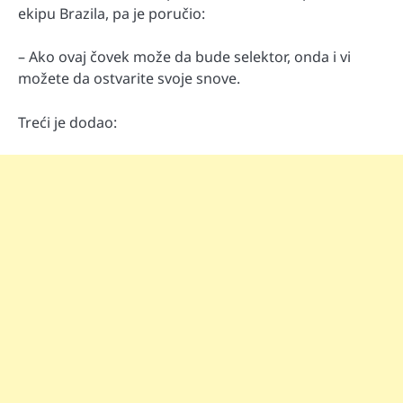
ekipu Brazila, pa je poručio:
– Ako ovaj čovek može da bude selektor, onda i vi
možete da ostvarite svoje snove.
Treći je dodao: