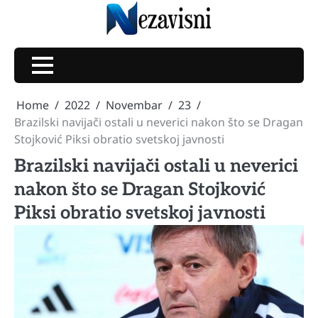
Skip
to
content
Home
2022
Novembar
23
Brazilski navijači ostali u neverici nakon što se Dragan
Stojković Piksi obratio svetskoj javnosti
Brazilski navijači ostali u neverici
nakon što se Dragan Stojković
Piksi obratio svetskoj javnosti