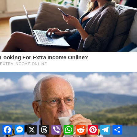
Facebook
Messenger
X
Threads
Viber
WhatsApp
Reddit
Pinterest
Telegram
Share