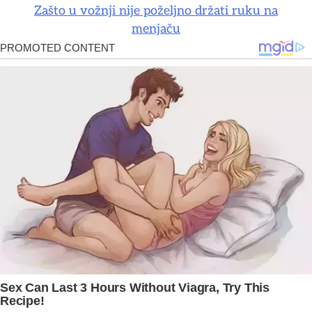
Zašto u vožnji nije poželjno držati ruku na
menjaču