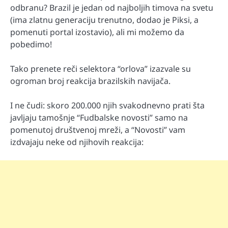
odbranu? Brazil je jedan od najboljih timova na svetu
(ima zlatnu generaciju trenutno, dodao je Piksi, a
pomenuti portal izostavio), ali mi možemo da
pobedimo!
Tako prenete reči selektora “orlova” izazvale su
ogroman broj reakcija brazilskih navijača.
I ne čudi: skoro 200.000 njih svakodnevno prati šta
javljaju tamošnje “Fudbalske novosti” samo na
pomenutoj društvenoj mreži, a “Novosti” vam
izdvajaju neke od njihovih reakcija: