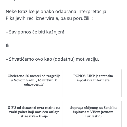
Neke Brazilce je onako odabrana interpretacija
Piksijevih reči iznervirala, pa su poručili i:
– Sav ponos će biti kažnjen!
Ili:
– Shvatićemo ovo kao (dodatnu) motivaciju.
Obeleženo 20 meseci od tragedije
PONOŠ: UKP je terenska
u Novom Sadu: „16 mrtvih, 0
ispostava Informera
odgovornih“
U EU od danas tri evra carine na
Supruga ubijenog na Senjaku
svaki paket koji naručen onlajn
ispitana u Višem javnom
stiže izvan Unije
tužilaštvu