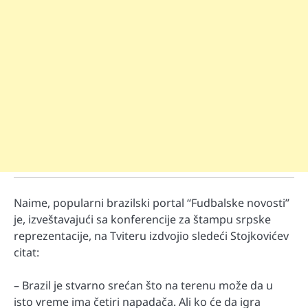
Naime, popularni brazilski portal “Fudbalske novosti”
je, izveštavajući sa konferencije za štampu srpske
reprezentacije, na Tviteru izdvojio sledeći Stojkovićev
citat:
– Brazil je stvarno srećan što na terenu može da u
isto vreme ima četiri napadača. Ali ko će da igra