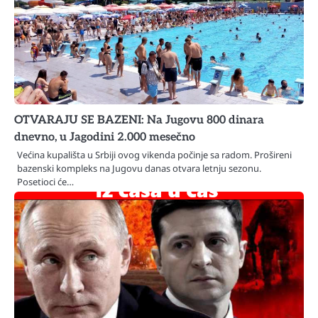
OTVARAJU SE BAZENI: Na Jugovu 800 dinara
dnevno, u Jagodini 2.000 mesečno
Većina kupališta u Srbiji ovog vikenda počinje sa radom. Prošireni
bazenski kompleks na Jugovu danas otvara letnju sezonu.
Posetioci će…