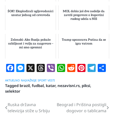
ŠOK! Eksplodirali ugljovodonici
MOL dobio još dve nedelje da
unutar jednog od cevovoda
završi pregovore o kupovini
ruskog udela u NIS
Zelenski: Ako Rusija pokaže
Tramp upozorava Putina da se
ozbiljnost i volju za razgovore –
igra vatrom
mi smo spremni
Facebook
Messenger
X
Threads
Viber
WhatsApp
Reddit
Pintere
Tele
S
AKTUELNO
NAJVAŽNIJE
SPORT
VESTI
Tagged
brazil
,
fudbal
,
katar
,
nezavisni.rs
,
piksi
,
selektor
Ruska državna
Beograd i Priština postigli
Navigacija
televizija stiže u Srbiju
dogovor o tablicama