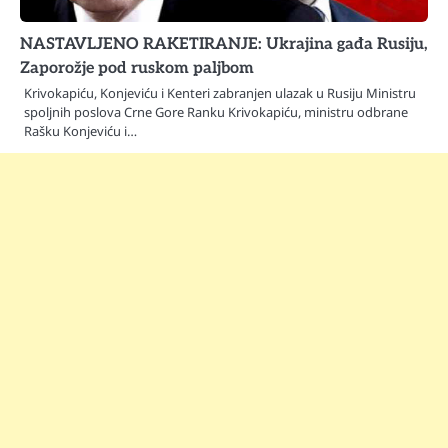
NASTAVLJENO RAKETIRANJE: Ukrajina gađa Rusiju,
Zaporožje pod ruskom paljbom
Krivokapiću, Konjeviću i Kenteri zabranjen ulazak u Rusiju Ministru
spoljnih poslova Crne Gore Ranku Krivokapiću, ministru odbrane
Rašku Konjeviću i…