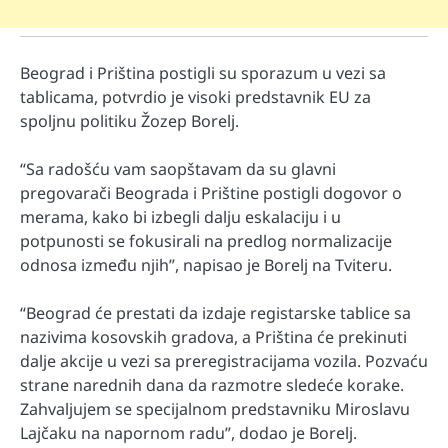
Beograd i Priština postigli su sporazum u vezi sa
tablicama, potvrdio je visoki predstavnik EU za
spoljnu politiku Žozep Borelj.
“Sa radošću vam saopštavam da su glavni
pregovarači Beograda i Prištine postigli dogovor o
merama, kako bi izbegli dalju eskalaciju i u
potpunosti se fokusirali na predlog normalizacije
odnosa između njih”, napisao je Borelj na Tviteru.
“Beograd će prestati da izdaje registarske tablice sa
nazivima kosovskih gradova, a Priština će prekinuti
dalje akcije u vezi sa preregistracijama vozila. Pozvaću
strane narednih dana da razmotre sledeće korake.
Zahvaljujem se specijalnom predstavniku Miroslavu
Lajčaku na napornom radu”, dodao je Borelj.