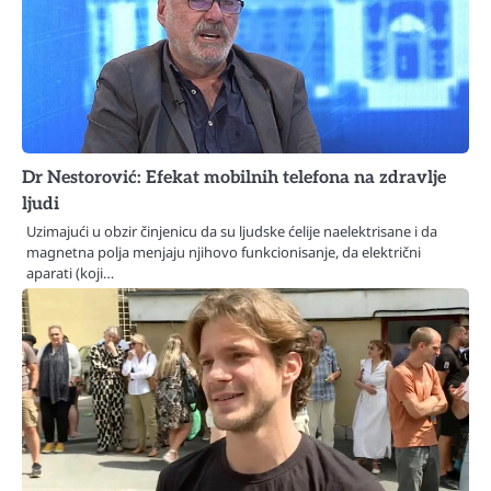
Dr Nestorović: Efekat mobilnih telefona na zdravlje
ljudi
Uzimajući u obzir činjenicu da su ljudske ćelije naelektrisane i da
magnetna polja menjaju njihovo funkcionisanje, da električni
aparati (koji…