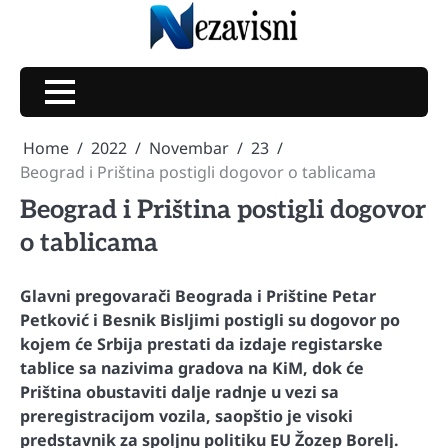
Skip
to
content
Home
2022
Novembar
23
Beograd i Priština postigli dogovor o tablicama
Beograd i Priština postigli dogovor
o tablicama
Glavni pregovarači Beograda i Prištine Petar
Petković i Besnik Bisljimi postigli su dogovor po
kojem će Srbija prestati da izdaje registarske
tablice sa nazivima gradova na KiM, dok će
Priština obustaviti dalje radnje u vezi sa
preregistracijom vozila, saopštio je visoki
predstavnik za spoljnu politiku EU Žozep Borelj.