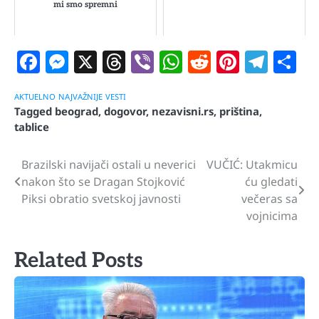
mi smo spremni
Facebook
Messenger
X
Threads
Viber
WhatsApp
Reddit
Pintere
Tele
S
AKTUELNO
NAJVAŽNIJE
VESTI
Tagged
beograd
,
dogovor
,
nezavisni.rs
,
priština
,
tablice
Brazilski navijači ostali u neverici
VUČIĆ: Utakmicu
Navigacija
nakon što se Dragan Stojković
ću gledati
članaka
Piksi obratio svetskoj javnosti
večeras sa
vojnicima
Related Posts