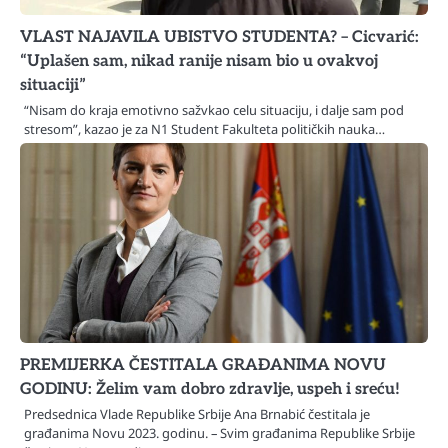
VLAST NAJAVILA UBISTVO STUDENTA? – Cicvarić:
“Uplašen sam, nikad ranije nisam bio u ovakvoj
situaciji”
“Nisam do kraja emotivno sažvkao celu situaciju, i dalje sam pod
stresom”, kazao je za N1 Student Fakulteta političkih nauka…
PREMIJERKA ČESTITALA GRAĐANIMA NOVU
GODINU: Želim vam dobro zdravlje, uspeh i sreću!
Predsednica Vlade Republike Srbije Ana Brnabić čestitala je
građanima Novu 2023. godinu. – Svim građanima Republike Srbije