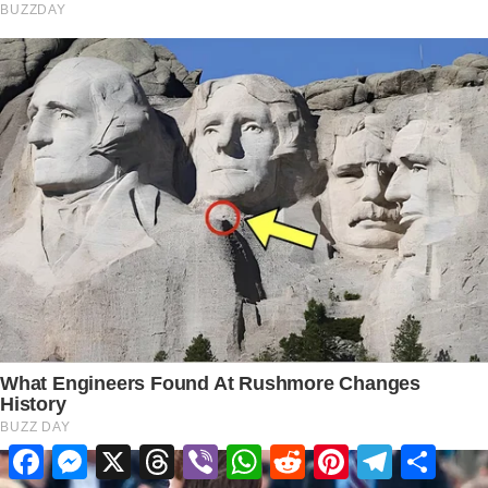
Facebook
Messenger
X
Threads
Viber
WhatsApp
Reddit
Pinterest
Telegram
Share