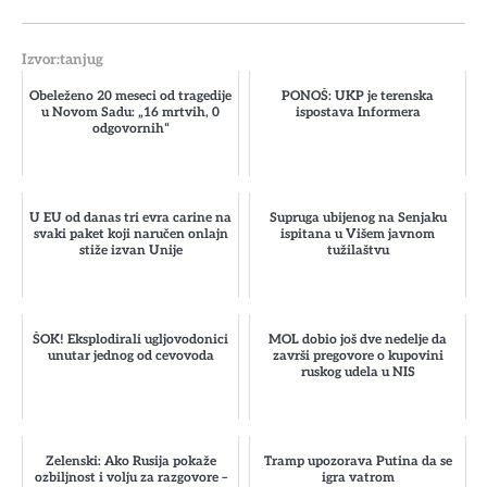
Izvor:tanjug
Obeleženo 20 meseci od tragedije
PONOŠ: UKP je terenska
u Novom Sadu: „16 mrtvih, 0
ispostava Informera
odgovornih“
U EU od danas tri evra carine na
Supruga ubijenog na Senjaku
svaki paket koji naručen onlajn
ispitana u Višem javnom
stiže izvan Unije
tužilaštvu
ŠOK! Eksplodirali ugljovodonici
MOL dobio još dve nedelje da
unutar jednog od cevovoda
završi pregovore o kupovini
ruskog udela u NIS
Zelenski: Ako Rusija pokaže
Tramp upozorava Putina da se
ozbiljnost i volju za razgovore –
igra vatrom