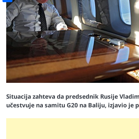
Share
Situacija zahteva da predsednik Rusije Vladim
učestvuje na samitu G20 na Baliju, izjavio je