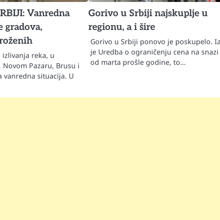
BIJI: Vanredna
Gorivo u Srbiji najskuplje u
še gradova,
regionu, a i šire
roženih
Gorivo u Srbiji ponovo je poskupelo. I
je Uredba o ograničenju cena na snazi
 izlivanja reka, u
od marta prošle godine, to…
ci, Novom Pazaru, Brusu i
 vanredna situacija. U