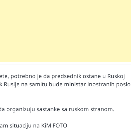
Mr D Fit
prirodne
Međunarodni dan voća – Jedite prirodn
ritete, potrebno je da predsednik ostane u Ruskoj
poslastice, ali umereno!
ik Rusije na samitu bude ministar inostranih posl
 da organizuju sastanke sa ruskom stranom.
sam situaciju na KiM FOTO