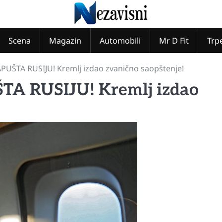
Scena
Magazin
Automobili
Mr D Fit
Trp
UŠTA RUSIJU! Kremlj izdao zvanično saopštenje!
A RUSIJU! Kremlj izdao