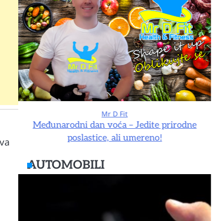
Mr D Fit
e
Međunarodni dan voća – Jedite prirodne
poslastice, ali umereno!
ova
AUTOMOBILI