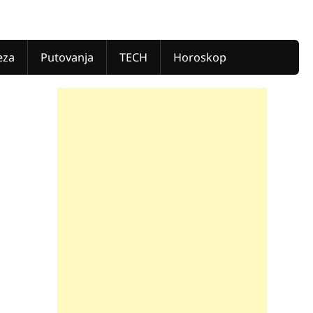
eza
Putovanja
TECH
Horoskop