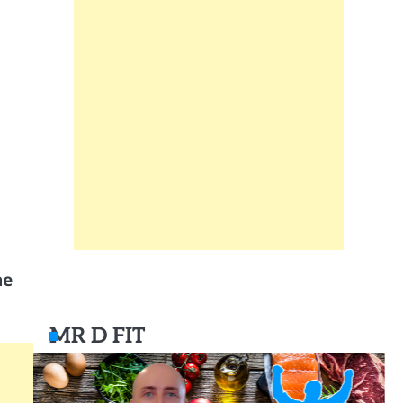
ne
MR D FIT