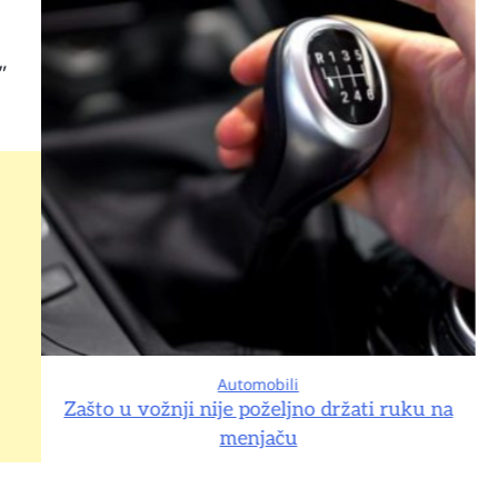
”
Automobili
na
Zašto u vožnji nije poželjno držati ruku na
menjaču