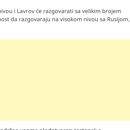
ivou i Lavrov će razgovarati sa velikim brojem
́nost da razgovaraju na visokom nivou sa Rusijom,
Automobili
i ruku na
Zašto u vožnji nije poželjno držati ruku 
menjaču