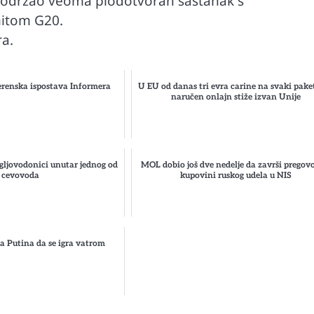
k održao veoma plodotvoran sastanak s
mitom G20.
ra.
renska ispostava Informera
U EU od danas tri evra carine na svaki paket
naručen onlajn stiže izvan Unije
gljovodonici unutar jednog od
MOL dobio još dve nedelje da završi pregov
cevovoda
kupovini ruskog udela u NIS
 Putina da se igra vatrom