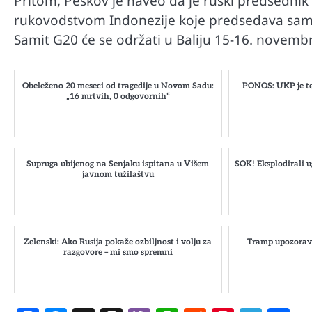
Pritom, Peskov je naveo da je ruski predsedni
rukovodstvom Indonezije koje predsedava sa
Samit G20 će se održati u Baliju 15-16. novemb
Obeleženo 20 meseci od tragedije u Novom Sadu:
PONOŠ: UKP je te
„16 mrtvih, 0 odgovornih“
Supruga ubijenog na Senjaku ispitana u Višem
ŠOK! Eksplodirali u
javnom tužilaštvu
Zelenski: Ako Rusija pokaže ozbiljnost i volju za
Tramp upozorava
razgovore – mi smo spremni