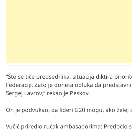
Mr D Fit
Međunarodni dan voća – Jedite 
“Što se tiče predsednika, situacija diktira prio
poslastice, ali umereno!
Federaciji. Zato je doneta odluka da predstavn
Sergej Lavrov,” rekao je Peskov.
On je podvukao, da lideri G20 mogu, ako žele,
Vučić priredio ručak ambasadorima: Predočio 