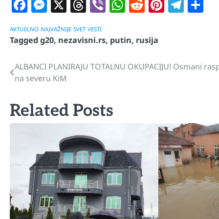
Facebook
Messenger
X
Threads
Viber
WhatsApp
Reddit
Pintere
Tele
S
AKTUELNO
NAJVAŽNIJE
SVET
VESTI
Tagged
g20
,
nezavisni.rs
,
putin
,
rusija
ALBANCI PLANIRAJU TOTALNU OKUPACIJU! Osmani raspi
Navigacija
na severu KiM
članaka
Related Posts