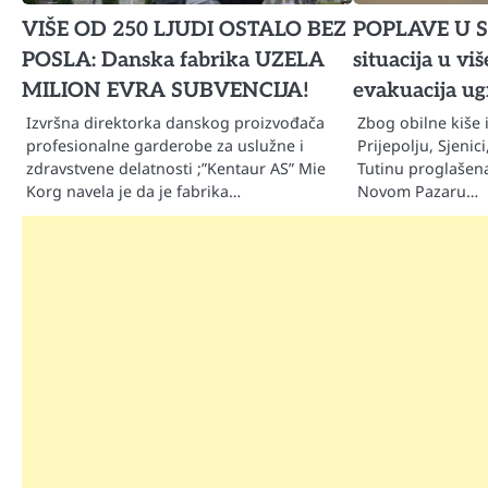
VIŠE OD 250 LJUDI OSTALO BEZ
POPLAVE U SR
POSLA: Danska fabrika UZELA
situacija u vi
MILION EVRA SUBVENCIJA!
evakuacija ug
Izvršna direktorka danskog proizvođača
Zbog obilne kiše i
profesionalne garderobe za uslužne i
Prijepolju, Sjeni
zdravstvene delatnosti ;”Kentaur AS” Mie
Tutinu proglašena
Korg navela je da je fabrika…
Novom Pazaru…