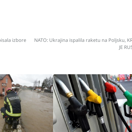
st
gram
hare
sala izbore
NATO: Ukrajina ispalila raketu na Poljsku, K
JE RUS