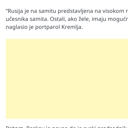
“Rusija je na samitu predstavljena na visokom n
učesnika samita. Ostali, ako žele, imaju moguc
naglasio je portparol Kremlja.
Automobili
Zašto u vožnji nije poželjno držat
menjaču