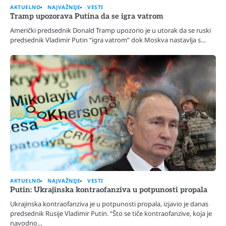
AKTUELNO
NAJVAŽNIJE
VESTI
Tramp upozorava Putina da se igra vatrom
Američki predsednik Donald Tramp upozorio je u utorak da se ruski
predsednik Vladimir Putin “igra vatrom” dok Moskva nastavlja s…
AKTUELNO
NAJVAŽNIJE
VESTI
Putin: Ukrajinska kontraofanziva u potpunosti propala
Ukrajinska kontraofanziva je u potpunosti propala, izjavio je danas
predsednik Rusije Vladimir Putin. “Što se tiče kontraofanzive, koja je
navodno…