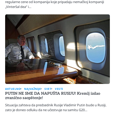
regularne cene od kompanija koje pripadaju nemačkoj kompaniji
„Vinteršal dea“ i…
AKTUELNO
NAJVAŽNIJE
SVET
VESTI
PUTIN NE SME DA NAPUŠTA RUSIJU! Kremlj izdao
zvanično saopštenje!
Situacija zahteva da predsednik Rusije Vladimir Putin bude u Rusiji,
zato je doneo odluku da ne učestvuje na samitu G20…