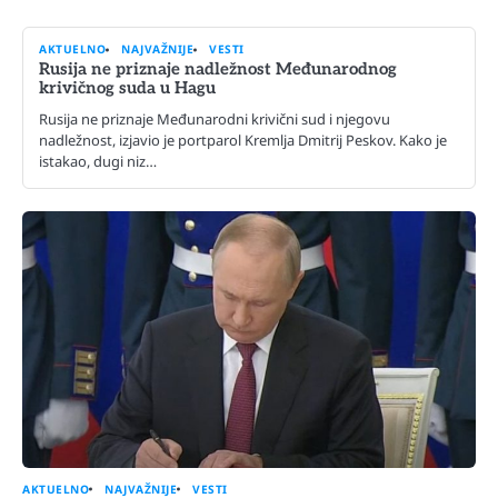
AKTUELNO
NAJVAŽNIJE
VESTI
Rusija ne priznaje nadležnost Međunarodnog
krivičnog suda u Hagu
Rusija ne priznaje Međunarodni krivični sud i njegovu
nadležnost, izjavio je portparol Kremlja Dmitrij Peskov. Kako je
istakao, dugi niz…
AKTUELNO
NAJVAŽNIJE
VESTI