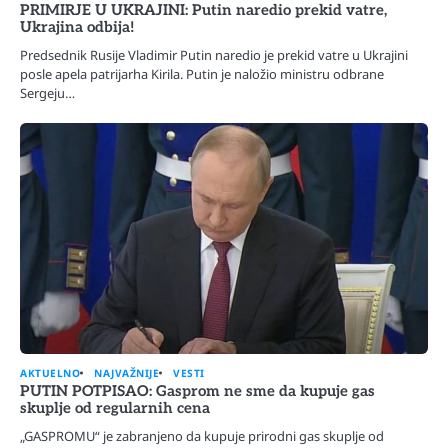
PRIMIRJE U UKRAJINI: Putin naredio prekid vatre,
Ukrajina odbija!
Predsednik Rusije Vladimir Putin naredio je prekid vatre u Ukrajini
posle apela patrijarha Kirila. Putin je naložio ministru odbrane
Sergeju…
AKTUELNO
NAJVAŽNIJE
VESTI
PUTIN POTPISAO: Gasprom ne sme da kupuje gas
skuplje od regularnih cena
„GASPROMU“ je zabranjeno da kupuje prirodni gas skuplje od