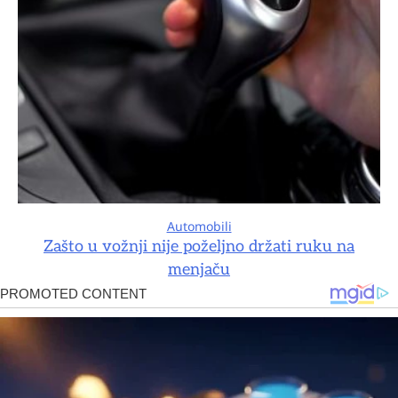
Automobili
Zašto u vožnji nije poželjno držati ruku na
menjaču