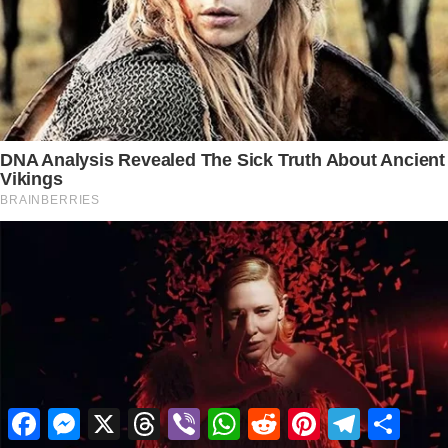
Facebook
Messenger
X
Threads
Viber
WhatsApp
Reddit
Pinterest
Telegram
Share