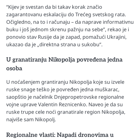
“Kijev je svestan da bi takav korak značio
zagarantovanu eskalaciju do Trećeg svetskog rata.
Očigledno, na to i računaju – da naprave informativnu
buku i još jednom skrenu pažnju na sebe”, rekao je i
ponovio stav Rusije da je zapad, pomažući Ukrajini,
ukazao da je „direktna strana u sukobu“.
U granatiranju Nikopolja povređena jedna
osoba
U noćašenjem grantiranju Nikopolja koje su izvele
ruske snage teško je povređen jedna muškarac,
saopštio je načelnik Dnjepropetrovske regionalne
vojne uprave Valentin Reznicenko. Naveo je da su
ruske trupe cele noći granatirale region Nikopolja,
najviše sam Nikopolj.
Regionalne vlasti: Napadi dronovima u