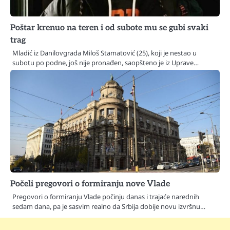
Poštar krenuo na teren i od subote mu se gubi svaki
trag
Mladić iz Danilovgrada Miloš Stamatović (25), koji je nestao u
subotu po podne, još nije pronađen, saopšteno je iz Uprave…
Počeli pregovori o formiranju nove Vlade
Pregovori o formiranju Vlade počinju danas i trajaće narednih
sedam dana, pa je sasvim realno da Srbija dobije novu izvršnu…