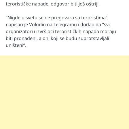
terorističke napade, odgovor biti još oštriji.
“Nigde u svetu se ne pregovara sa teroristima”,
napisao je Volodin na Telegramu i dodao da “svi
organizatori i izvršioci terorističkih napada moraju
biti pronađeni, a oni koji se budu suprotstavljali
uništeni”.