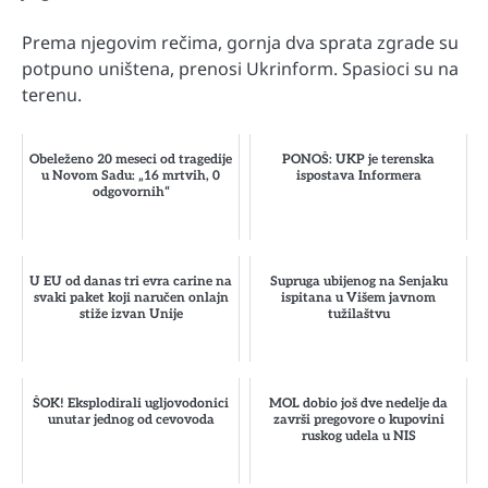
Prema njegovim rečima, gornja dva sprata zgrade su
potpuno uništena, prenosi Ukrinform. Spasioci su na
terenu.
Obeleženo 20 meseci od tragedije
PONOŠ: UKP je terenska
u Novom Sadu: „16 mrtvih, 0
ispostava Informera
odgovornih“
U EU od danas tri evra carine na
Supruga ubijenog na Senjaku
svaki paket koji naručen onlajn
ispitana u Višem javnom
stiže izvan Unije
tužilaštvu
ŠOK! Eksplodirali ugljovodonici
MOL dobio još dve nedelje da
unutar jednog od cevovoda
završi pregovore o kupovini
ruskog udela u NIS