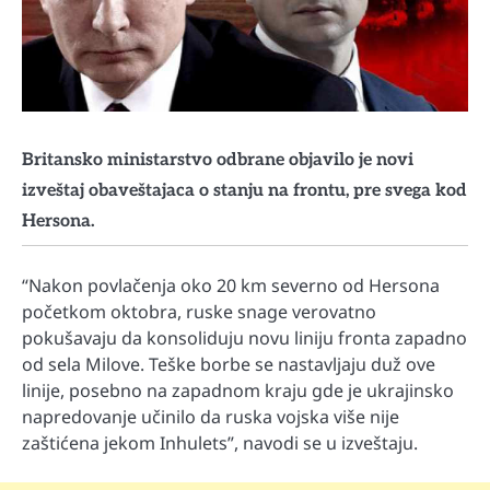
Britansko ministarstvo odbrane objavilo je novi
izveštaj obaveštajaca o stanju na frontu, pre svega kod
Hersona.
“Nakon povlačenja oko 20 km severno od Hersona
početkom oktobra, ruske snage verovatno
pokušavaju da konsoliduju novu liniju fronta zapadno
od sela Milove. Teške borbe se nastavljaju duž ove
linije, posebno na zapadnom kraju gde je ukrajinsko
napredovanje učinilo da ruska vojska više nije
zaštićena jekom Inhulets”, navodi se u izveštaju.