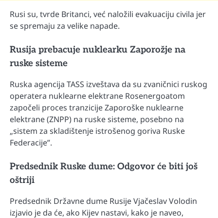
Rusi su, tvrde Britanci, već naložili evakuaciju civila jer
se spremaju za velike napade.
Rusija prebacuje nuklearku Zaporožje na
ruske sisteme
Ruska agencija TASS izveštava da su zvaničnici ruskog
operatera nuklearne elektrane Rosenergoatom
započeli proces tranzicije Zaporoške nuklearne
elektrane (ZNPP) na ruske sisteme, posebno na
„sistem za skladištenje istrošenog goriva Ruske
Federacije”.
Predsednik Ruske dume: Odgovor će biti još
oštriji
Predsednik Državne dume Rusije Vjačeslav Volodin
izjavio je da će, ako Kijev nastavi, kako je naveo,