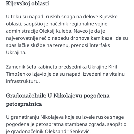
Kijevskoj oblasti
U toku su napadi ruskih snaga na delove Kijevske
oblasti, saopštio je načelnik regionalne vojne
administracije Oleksij Kuleba. Naveo je da je
najverovatnije reč o napadu dronova kamikaza i da su
spasilačke službe na terenu, prenosi Interfaks
Ukrajina.
Zamenik šefa kabineta predsednika Ukrajine Kiril
Timošenko izjavio je da su napadi izvedeni na vitalnu
infrastrukturu.
Gradonačelnik: U Nikolajevu pogođena
petospratnica
U granatiranju Nikolajeva koje su izvele ruske snage
pogođena je petospratna stambena zgrada, saopštio
je gradonačelnik Oleksandr Senkevič.