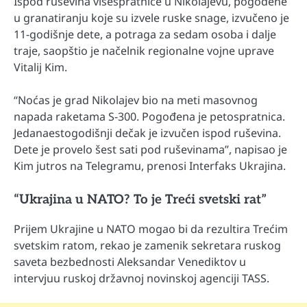
Ispod ruševina višespratnice u Nikolajevu, pogođene
u granatiranju koje su izvele ruske snage, izvučeno je
11-godišnje dete, a potraga za sedam osoba i dalje
traje, saopštio je načelnik regionalne vojne uprave
Vitalij Kim.
“Noćas je grad Nikolajev bio na meti masovnog
napada raketama S-300. Pogođena je petospratnica.
Jedanaestogodišnji dečak je izvučen ispod ruševina.
Dete je provelo šest sati pod ruševinama”, napisao je
Kim jutros na Telegramu, prenosi Interfaks Ukrajina.
“Ukrajina u NATO? To je Treći svetski rat”
Prijem Ukrajine u NATO mogao bi da rezultira Trećim
svetskim ratom, rekao je zamenik sekretara ruskog
saveta bezbednosti Aleksandar Venediktov u
intervjuu ruskoj državnoj novinskoj agenciji TASS.