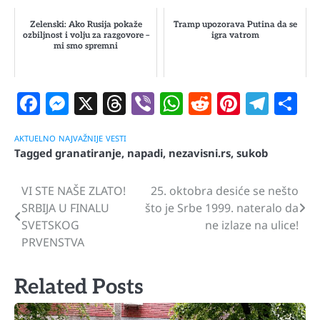
Zelenski: Ako Rusija pokaže
Tramp upozorava Putina da se
ozbiljnost i volju za razgovore –
igra vatrom
mi smo spremni
Facebook
Messenger
X
Threads
Viber
WhatsApp
Reddit
Pintere
Tele
S
AKTUELNO
NAJVAŽNIJE
VESTI
Tagged
granatiranje
,
napadi
,
nezavisni.rs
,
sukob
VI STE NAŠE ZLATO!
25. oktobra desiće se nešto
Navigacija
SRBIJA U FINALU
što je Srbe 1999. nateralo da
članaka
SVETSKOG
ne izlaze na ulice!
PRVENSTVA
Related Posts