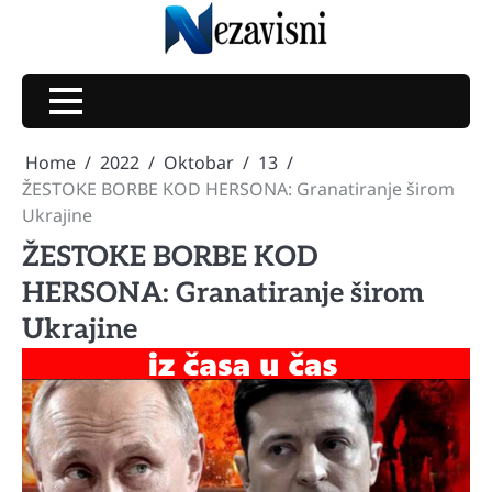
Skip
to
content
Home
2022
Oktobar
13
ŽESTOKE BORBE KOD HERSONA: Granatiranje širom
Ukrajine
ŽESTOKE BORBE KOD
HERSONA: Granatiranje širom
Ukrajine