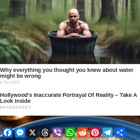
Facebook
Messenger
X
Threads
Viber
WhatsApp
Reddit
Pinterest
Telegram
Share