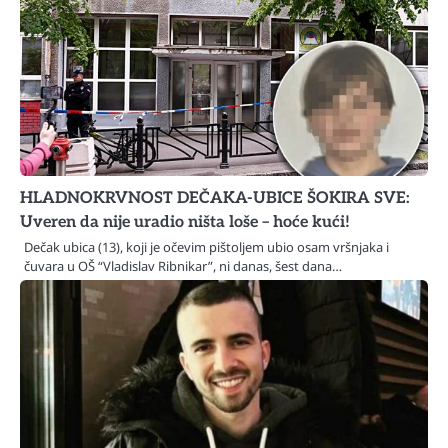
HLADNOKRVNOST DEČAKA-UBICE ŠOKIRA SVE:
Uveren da nije uradio ništa loše – hoće kući!
Dečak ubica (13), koji je očevim pištoljem ubio osam vršnjaka i
čuvara u OŠ “Vladislav Ribnikar”, ni danas, šest dana…