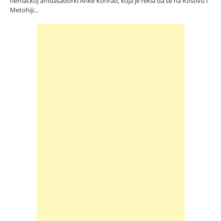
nemačkoj ambasadorki Anke Konrad, koja je rekla da se na Kosovu i
Metohiji…