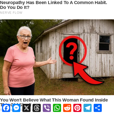
Facebook
Messenger
X
Threads
Viber
WhatsApp
Reddit
Pinterest
Telegram
Share