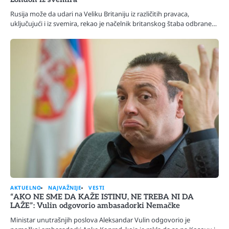
Rusija može da udari na Veliku Britaniju iz različitih pravaca,
uključujući i iz svemira, rekao je načelnik britanskog štaba odbrane…
AKTUELNO
NAJVAŽNIJE
VESTI
“AKO NE SME DA KAŽE ISTINU, NE TREBA NI DA
LAŽE”: Vulin odgovorio ambasadorki Nemačke
Ministar unutrašnjih poslova Aleksandar Vulin odgovorio je