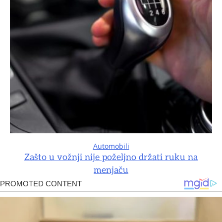
Automobili
Zašto u vožnji nije poželjno držati ruku na
menjaču