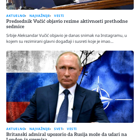
AKTUELNO
NAJVAŽNIJE
VESTI
Predsednik Vučić objavio rezime aktivnosti prethodne
sedmice
Srbije Aleksandar Vučić objavio je danas snimak na Instagramu, u
kojem su rezimirani glavni događaji i susreti koje je imao…
AKTUELNO
NAJVAŽNIJE
SVET
VESTI
Britanski admiral upozorio da Rusija može da udari na
London iz svemira