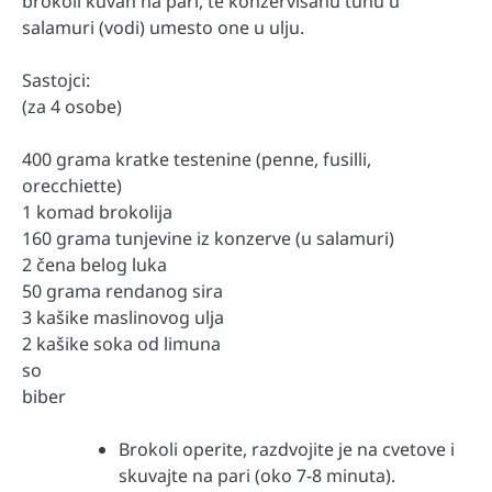
brokoli kuvan na pari, te konzervisanu tunu u
salamuri (vodi) umesto one u ulju.
Sastojci:
(za 4 osobe)
400 grama kratke testenine (penne, fusilli,
orecchiette)
1 komad brokolija
160 grama tunjevine iz konzerve (u salamuri)
2 čena belog luka
50 grama rendanog sira
3 kašike maslinovog ulja
2 kašike soka od limuna
so
biber
Brokoli operite, razdvojite je na cvetove i
skuvajte na pari (oko 7-8 minuta).