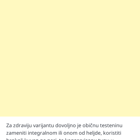
Za zdraviju varijantu dovoljno je običnu testeninu
zameniti integralnom ili onom od heljde, koristiti