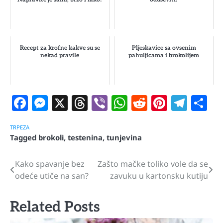
Recept za krofne kakve su se
Pljeskavice sa ovsenim
nekad pravile
pahuljicama i brokolijem
Facebook
Messenger
X
Threads
Viber
WhatsApp
Reddit
Pintere
Tele
S
TRPEZA
Tagged
brokoli
,
testenina
,
tunjevina
Kako spavanje bez
Zašto mačke toliko vole da se
Navigacija
odeće utiče na san?
zavuku u kartonsku kutiju
članaka
Related Posts