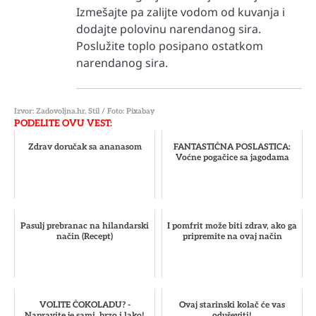
Izmešajte pa zalijte vodom od kuvanja i
dodajte polovinu narendanog sira.
Poslužite toplo posipano ostatkom
narendanog sira.
Izvor: Zadovoljna.hr, Stil / Foto: Pixabay
PODELITE OVU VEST:
Zdrav doručak sa ananasom
FANTASTIČNA POSLASTICA:
Voćne pogačice sa jagodama
Pasulj prebranac na hilandarski
I pomfrit može biti zdrav, ako ga
način (Recept)
pripremite na ovaj način
VOLITE ČOKOLADU? -
Ovaj starinski kolač će vas
Napravite je sami, brzo i lako!
oduševiti!