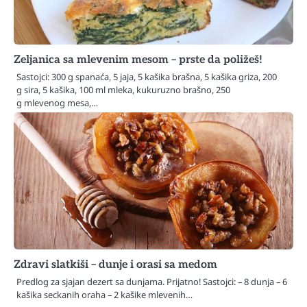
Zeljanica sa mlevenim mesom – prste da poližeš!
Sastojci: 300 g spanaća, 5 jaja, 5 kašika brašna, 5 kašika griza, 200
g sira, 5 kašika, 100 ml mleka, kukuruzno brašno, 250
g mlevenog mesa,…
Zdravi slatkiši – dunje i orasi sa medom
Predlog za sjajan dezert sa dunjama. Prijatno! Sastojci: – 8 dunja – 6
kašika seckanih oraha – 2 kašike mlevenih…