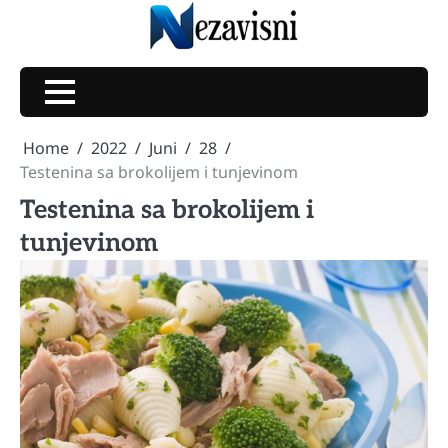
Skip
to
content
Home
2022
Juni
28
Testenina sa brokolijem i tunjevinom
Testenina sa brokolijem i
tunjevinom