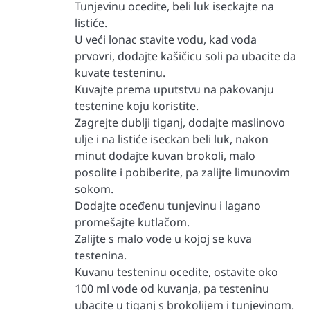
Tunjevinu ocedite, beli luk iseckajte na
listiće.
U veći lonac stavite vodu, kad voda
prvovri, dodajte kašičicu soli pa ubacite da
kuvate testeninu.
Kuvajte prema uputstvu na pakovanju
testenine koju koristite.
Zagrejte dublji tiganj, dodajte maslinovo
ulje i na listiće iseckan beli luk, nakon
minut dodajte kuvan brokoli, malo
posolite i pobiberite, pa zalijte limunovim
sokom.
Dodajte oceđenu tunjevinu i lagano
promešajte kutlačom.
Zalijte s malo vode u kojoj se kuva
testenina.
Kuvanu testeninu ocedite, ostavite oko
100 ml vode od kuvanja, pa testeninu
ubacite u tiganj s brokolijem i tunjevinom.