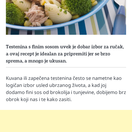
Testenina s finim sosom uvek je dobar izbor za ručak,
a ovaj recept je idealan za pripremiti jer se brzo
sprema, a mnogo je ukusan.
Kuvana ili zapečena testenina često se nametne kao
logičan izbor usled ubrzanog života, a kad joj
dodamo fini sos od brokolija i tunjevine, dobijemo brz
obrok koji nas i te kako zasiti.