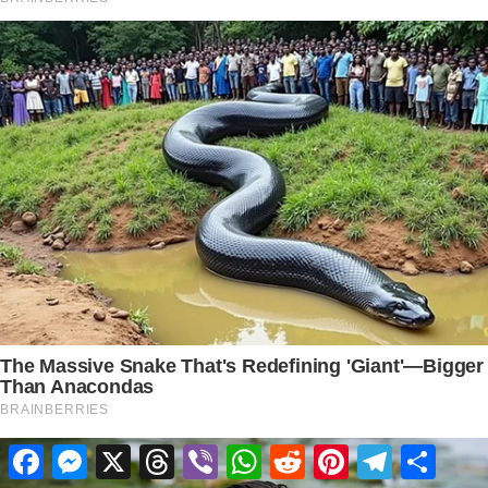
Facebook
Messenger
X
Threads
Viber
WhatsApp
Reddit
Pinterest
Telegram
Share