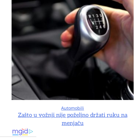
Automobili
na
Zašto u vožnji nije poželjno držati ruku na
menjaču