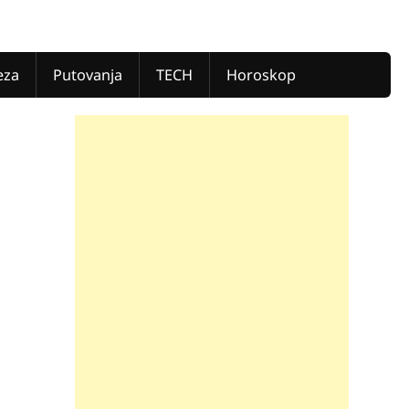
eza
Putovanja
TECH
Horoskop