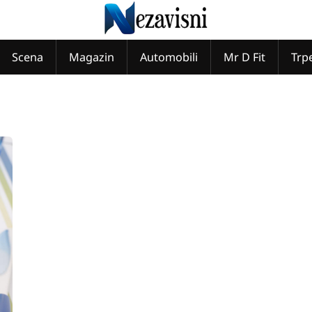
Scena
Magazin
Automobili
Mr D Fit
Trp