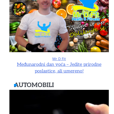
Mr D Fit
e
Međunarodni dan voća – Jedite prirodne
poslastice, ali umereno!
AUTOMOBILI