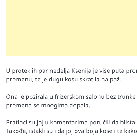
U proteklih par nedelja Ksenija je više puta pro
Mr D Fit
Međunarodni dan voća – Jedite 
promenu, te je dugu kosu skratila na paž.
poslastice, ali umereno!
Ona je pozirala u frizerskom salonu bez trunke 
promena se mnogima dopala.
Pratioci su joj u komentarima poručili da blista 
Takođe, istakli su i da joj ova boja kose i te kako