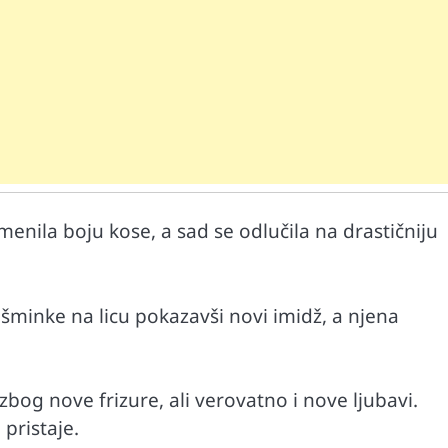
menila boju kose, a sad se odlučila na drastičniju
Mr D Fit
prirodne
Međunarodni dan voća – Jedite prirodn
poslastice, ali umereno!
šminke na licu pokazavši novi imidž, a njena
zbog nove frizure, ali verovatno i nove ljubavi.
 pristaje.