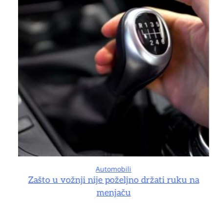
Automobili
na
Zašto u vožnji nije poželjno držati ruku na
menjaču