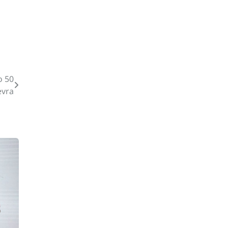
o 50
evra