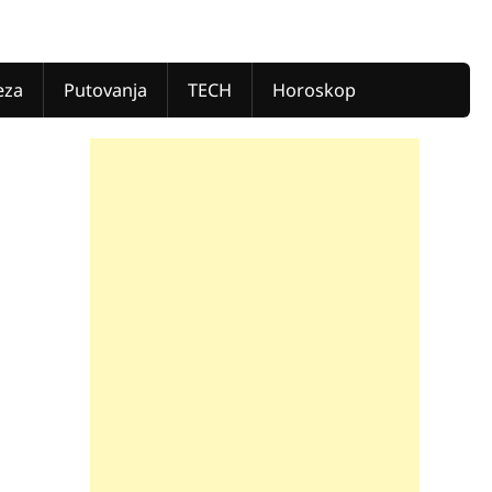
eza
Putovanja
TECH
Horoskop