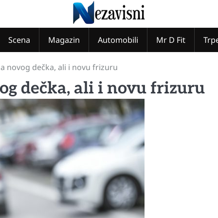
Scena
Magazin
Automobili
Mr D Fit
Trp
a novog dečka, ali i novu frizuru
g dečka, ali i novu frizuru