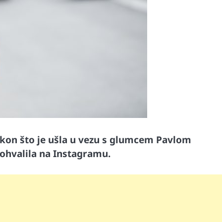
akon što je ušla u vezu s glumcem Pavlom
ohvalila na Instagramu.