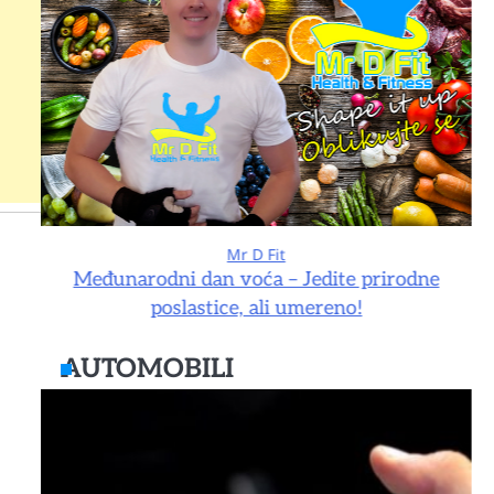
Mr D Fit
e
Međunarodni dan voća – Jedite prirodne
poslastice, ali umereno!
AUTOMOBILI