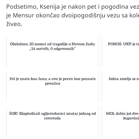
Podsetimo, Ksenija je nakon pet i pogodina ve
je Mensur okončao dvoipogodišnju vezu sa kol
živeo.
Obeleženo 20 meseci od tragedije u Novom Sadu:
PONOŠ: UKP je te
„16 mrtvih, 0 odgovornih“
Svi je znate kao Janu, a ovo je pravo ime poznate
Jedna zemlja se 
pevačice
ŠOK! Eksplodirali ugljovodonici unutar jednog od
MOL dobio još dve 
cevovoda
kupovini