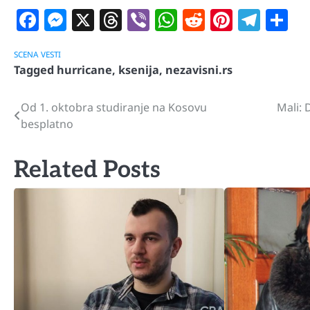
Facebook
Messenger
X
Threads
Viber
WhatsApp
Reddit
Pintere
Tele
S
SCENA
VESTI
Tagged
hurricane
,
ksenija
,
nezavisni.rs
Od 1. oktobra studiranje na Kosovu
Mali: 
Navigacija
besplatno
članaka
Related Posts