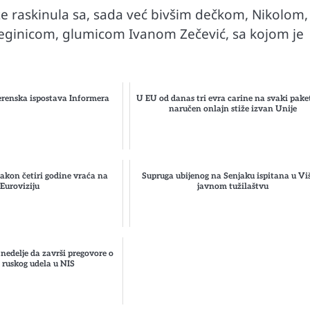
ze raskinula sa, sada već bivšim dečkom, Nikolom,
eginicom, glumicom Ivanom Zečević, sa kojom je
renska ispostava Informera
U EU od danas tri evra carine na svaki paket
naručen onlajn stiže izvan Unije
nakon četiri godine vraća na
Supruga ubijenog na Senjaku ispitana u V
Euroviziju
javnom tužilaštvu
nedelje da završi pregovore o
 ruskog udela u NIS